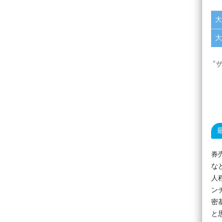
大
大
”
券
な
人
ン
密
と