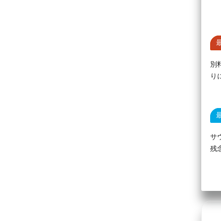
別
り
サ
残