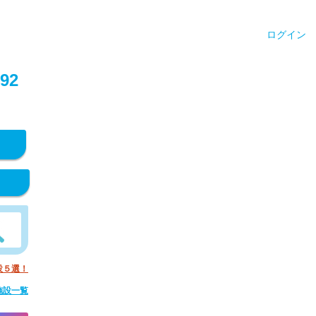
ログイン
92
設５選！
施設一覧