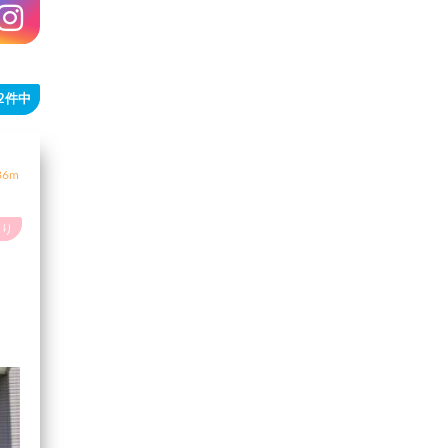
92件中
6m
あり