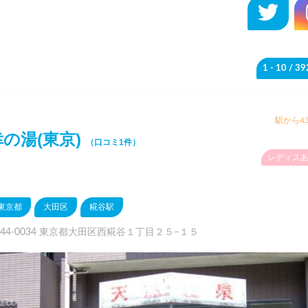
1 - 10
/ 3
駅から43
幸の湯(東京)
（口コミ1件）
レディス
東京都
大田区
糀谷駅
144-0034 東京都大田区西糀谷１丁目２５−１５