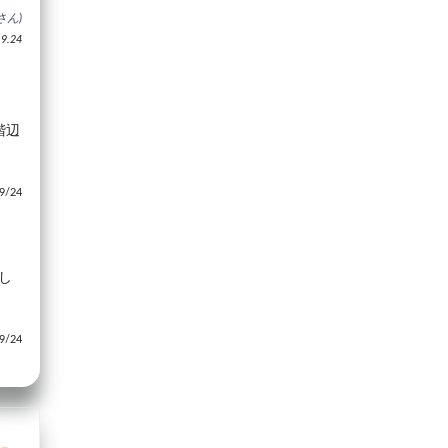
さん)
.24
階辺
/24
し
/24