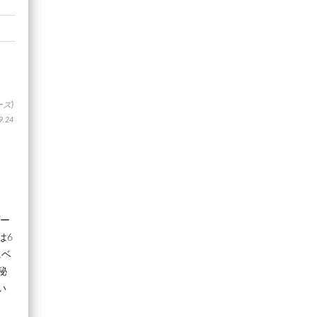
ズ)
.24
プー
は6
にベ
秘
い