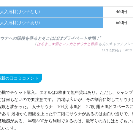
人入浴料(サウナなし)
460円
人入浴料(サウナあり)
660円
サウナへの階段を登るとそこはほぼプライベート空間！”
(
はるきこ★酒とマンガとサウナと音楽
さんのキャッチフレー
口コミ投稿日：2018.9
最新の口コミコメント
売機でチケット購入。タオルは2枚まで無料貸出あり。ただし、シャン
どは何もないので要注意です。 浴場は広いが、その割合に対してサウナ
程度と狭かった。 女子サウナ 104度 水風呂 27度 露天風呂スペース
チあり 浴場から階段を上った中二階にサウナがあるのは面白い造りで、
基地感がある。 早朝6:00から利用できるのは、最寄りの方にはとてもい
思います。