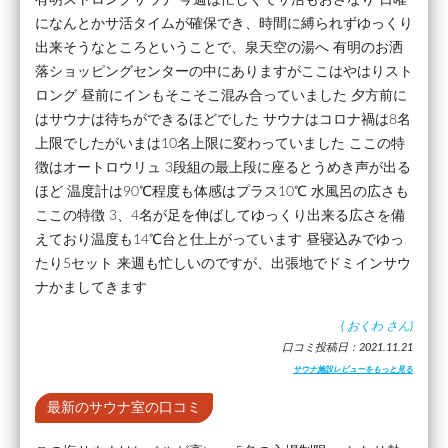
になんとかサ活タイムが確保でき、時間に縛られずゆっくり
出来そうなところということで、泉天空の湯へ 有明のお洒
落ショッピングセンターの中にありますがここはやはりスト
ロング 昼前にインもそこそこ混み合っていました 夕方前に
はサウナは待ちができるほどでした サウナはコロナ禍は8名
上限でしたがいまは10名上限に変わっていました ここの特
徴はオートロウリュ 3段組の最上段に座るとうめき声が出る
ほど 温度計は90℃程度も体感はプラス10℃ 水風呂の広さも
ここの特徴 3、4名が足を伸ばしてゆっくり出来る広さを備
えており温度も14℃台と仕上がっています 昼寝込みでゆっ
たり5セット 来週も忙しいのですが、出張地でドミインサウ
ナかましてきます
(
おくわ
さん)
口コミ投稿日：2021.11.21
サウナ施設レビューをもっと見る
最新のサウナ室の口コミ