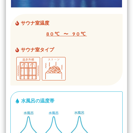
サウナ室温度
80℃ 〜 90℃
サウナ室タイプ
水風呂の温度帯