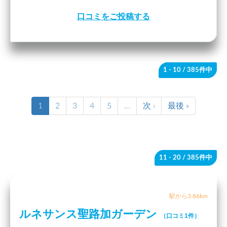
口コミをご投稿する
1 - 10
/ 385件中
1
2
3
4
5
…
次 ›
最後 »
11 - 20
/ 385件中
駅から3.86km
ルネサンス聖路加ガーデン
（口コミ1件）