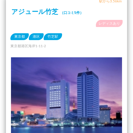
駅から3.56km
アジュール竹芝
（口コミ5件）
レディスあり
東京都
港区
竹芝駅
東京都港区海岸1-11-2