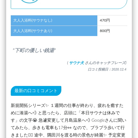
大人入浴料(サウナなし)
470円
大人入浴料(サウナあり)
800円
”下町の優しい銭湯”
(
サウナ犬
さんのキャッチフレーズ)
口コミ投稿日：2020.12.4
最新の口コミコメント
新規開拓シリーズ✨ １週間の仕事が終わり、疲れを癒すた
めに湊湯へ💨 と思ったら、店頭に「本日サウナは休みで
す」の文字😭 急遽変更して月島温泉へ💨 Googleさんに聞い
てみたら、歩きも電車も17分👀 なので、ブラブラ歩いて行
きました🚶‍♂️ 途中、隅田川を渡る時の景色が綺麗✨ 予定変更