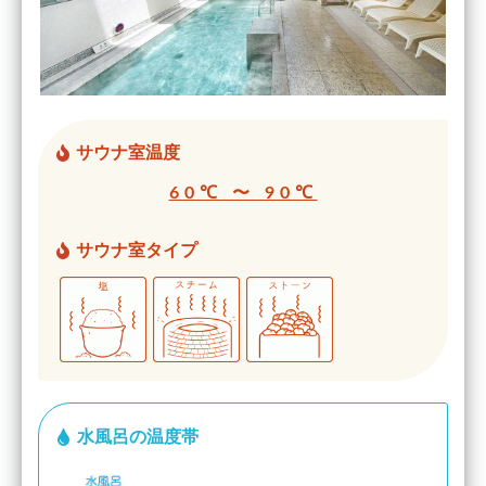
サウナ室温度
60℃ 〜 90℃
サウナ室タイプ
水風呂の温度帯