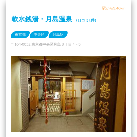
駅から3.40km
軟水銭湯・月島温泉
（口コミ1件）
東京都
中央区
月島駅
〒104-0052 東京都中央区月島３丁目４−５