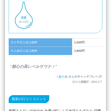
大人平日入浴入館料
2,600円
大人休日入浴入館料
3,800円
”都心の高レベルサウナ！”
(
おくわ
さんのキャッチフレーズ)
口コミ投稿日：2021.3.7
最新の口コミコメント
有明ストロングサウナ 今週は忙しくてサ活もおざなり 日曜