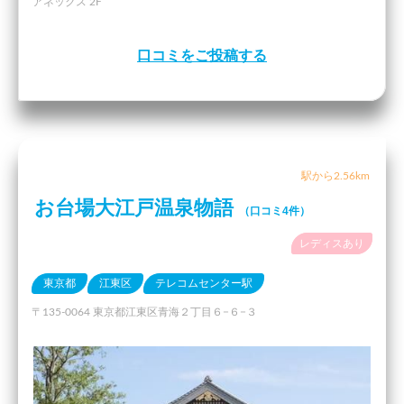
アネックス 2F
口コミをご投稿する
駅から2.56km
お台場大江戸温泉物語
（口コミ4件）
レディスあり
東京都
江東区
テレコムセンター駅
〒135-0064 東京都江東区青海２丁目６−６−３