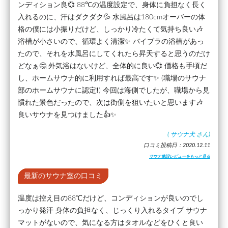
ンディション良💞 88℃の温度設定で、身体に負担なく長く
入れるのに、汗はダクダク💦 水風呂は180cmオーバーの体
格の僕には小振りだけど、しっかり冷たくて気持ち良い🎶
浴槽が小さいので、循環よく清潔✨ バイブラの浴槽があっ
たので、それを水風呂にしてくれたら昇天すると思うのだけ
どなぁ🤔 外気浴はないけど、全体的に良い💞 価格も手頃だ
し、ホームサウナ的に利用すれば最高です✨ (職場のサウナ
部のホームサウナに認定❗) 今回は海側でしたが、職場から見
慣れた景色だったので、次は街側を狙いたいと思います🎶
良いサウナを見つけました👍✨
(
サウナ犬
さん)
口コミ投稿日：2020.12.11
サウナ施設レビューをもっと見る
最新のサウナ室の口コミ
温度は控え目の88℃だけど、コンディションが良いのでし
っかり発汗 身体の負担なく、じっくり入れるタイプ サウナ
マットがないので、気になる方はタオルなどをひくと良い