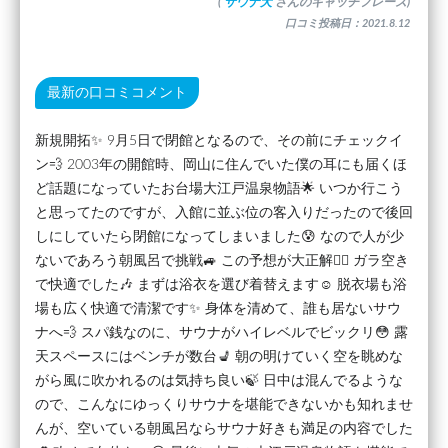
(
サウナ犬
さんのキャッチフレーズ)
口コミ投稿日：2021.8.12
最新の口コミコメント
新規開拓✨ 9月5日で閉館となるので、その前にチェックイ
ン💨 2003年の開館時、岡山に住んでいた僕の耳にも届くほ
ど話題になっていたお台場大江戸温泉物語🌟 いつか行こう
と思ってたのですが、入館に並ぶ位の客入りだったので後回
しにしていたら閉館になってしまいました😰 なので人が少
ないであろう朝風呂で挑戦🚙 この予想が大正解🙆‍♂ ガラ空き
で快適でした🎶 まずは浴衣を選び着替えます☺️ 脱衣場も浴
場も広く快適で清潔です✨ 身体を清めて、誰も居ないサウ
ナへ💨 スパ銭なのに、サウナがハイレベルでビックリ😳 露
天スペースにはベンチが数台💺 朝の明けていく空を眺めな
がら風に吹かれるのは気持ち良い🍃 日中は混んでるような
ので、こんなにゆっくりサウナを堪能できないかも知れませ
んが、空いている朝風呂ならサウナ好きも満足の内容でした