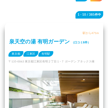
1 - 10
/ 385件中
駅から471m
泉天空の湯 有明ガーデン
（口コミ8件）
東京都
江東区
有明駅
〒135-0063 東京都江東区有明２丁目１−７ ガーデン アネックス棟