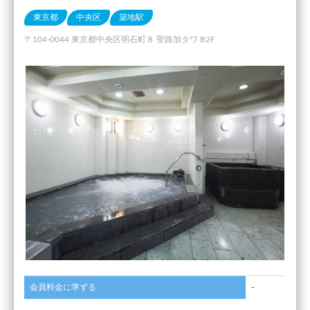
東京都
中央区
築地駅
〒104-0044 東京都中央区明石町８ 聖路加タワ B2F
会員料金に準ずる
-