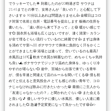
でラッキーでした🌟 到着したのが20時過ぎ⏰ サウナは
21:45までとの事で、女将さんが「良いの？」と心配して下
さいます☺️ 90分以上あれば問題ありません👍 金曜日はコロ
ナ対策で名前と住所・電話番号を提出します 板橋の住所を
書いたら、「遠い所から来て下さって」と😄 暖かい感じで
す💞 脱衣所も浴場も広くはないですが、凄く清潔✨ カラン
が全て埋るぐらい流行っているのに綺麗です👍 まずは身体
を清めてサ室へ🧖‍♂️ ボナサウナで身体に負担なく汗をかくこ
とができました🤩 浴場とは違って、空いているのも最高⤴️
水風呂は18℃🌡️ 軟水で水質が綺麗なので、めちゃくちゃ気持
ち良い🌊 ボナサウナでジックリ温めた身体を、ゆっくり冷
やすのが堪らない💞 途中、宮城から出張で来ている青年
が、僕を常連と間違えて店のルールを聞いてくる😅 僕も初
めてと伝えると意気投合🎶 とても感じの良い青年で、コロ
ナじゃなければ飲みに行きたいかった😁 最後にご主人から
「友達じゃなかったの？」と聞かれたぐらい😅 また会える
と良いな🎵 優しいサウナに優しい水風呂、優しい人達に癒
されました💞 急遽予定変更になって良かったです😆👍✨