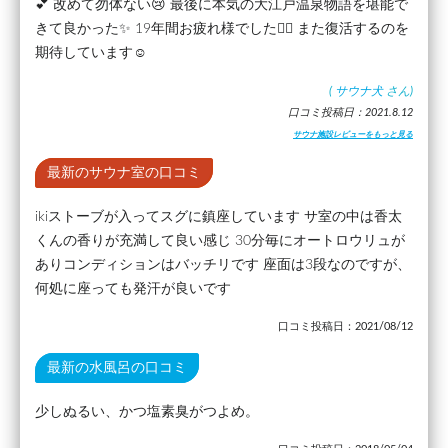
💕 改めて勿体ない😢 最後に本気の大江戸温泉物語を堪能で
きて良かった✨ 19年間お疲れ様でした🙇‍♂ また復活するのを
期待しています☺️
(
サウナ犬
さん)
口コミ投稿日：2021.8.12
サウナ施設レビューをもっと見る
最新のサウナ室の口コミ
ikiストーブが入ってスグに鎮座しています サ室の中は香太
くんの香りが充満して良い感じ 30分毎にオートロウリュが
ありコンディションはバッチリです 座面は3段なのですが、
何処に座っても発汗が良いです
口コミ投稿日：2021/08/12
最新の水風呂の口コミ
少しぬるい、かつ塩素臭がつよめ。