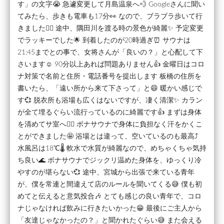
す」の文字😭 急遽変更して月島温泉へ💨 Googleさんに聞い
てみたら、歩きも電車も17分👀 なので、ブラブラ歩いて行
きました🚶‍♂️ 途中、隅田川を渡る時の景色が綺麗✨ 予定変更
でラッキーでした🌟 到着したのが20時過ぎ⏰ サウナは
21:45までとの事で、女将さんが「良いの？」と心配して下
さいます☺️ 90分以上あれば問題ありません👍 金曜日はコロ
ナ対策で名前と住所・電話番号を提出します 板橋の住所を
書いたら、「遠い所から来て下さって」と😄 暖かい感じで
す💞 脱衣所も浴場も広くはないですが、凄く清潔✨ カラン
が全て埋るぐらい流行っているのに綺麗です👍 まずは身体
を清めてサ室へ🧖‍♂️ ボナサウナで身体に負担なく汗をかくこ
とができました🤩 浴場とは違って、空いているのも最高⤴️
水風呂は18℃🌡️ 軟水で水質が綺麗なので、めちゃくちゃ気持
ち良い🌊 ボナサウナでジックリ温めた身体を、ゆっくり冷
やすのが堪らない💞 途中、宮城から出張で来ている青年
が、僕を常連と間違えて店のルールを聞いてくる😅 僕も初
めてと伝えると意気投合🎶 とても感じの良い青年で、コロ
ナじゃなければ飲みに行きたいかった😁 最後にご主人から
「友達じゃなかったの？」と聞かれたぐらい😅 また会える