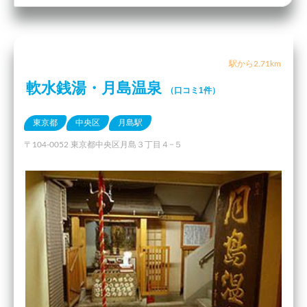
駅から2.71km
軟水銭湯・月島温泉
（口コミ1件）
東京都
中央区
月島駅
〒104-0052 東京都中央区月島３丁目４−５