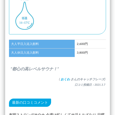
大人平日入浴入館料
2,600円
大人休日入浴入館料
3,800円
”都心の高レベルサウナ！”
(
おくわ
さんのキャッチフレーズ)
口コミ投稿日：2021.3.7
最新の口コミコメント
有明ストロングサウナ 今週は忙しくてサ活もおざなり 日曜