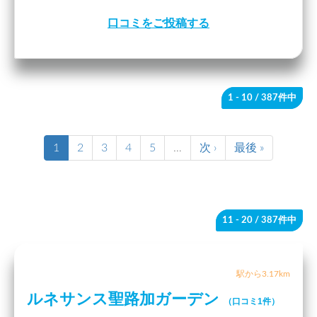
口コミをご投稿する
1 - 10
/ 387件中
1
2
3
4
5
…
次 ›
最後 »
11 - 20
/ 387件中
駅から3.17km
ルネサンス聖路加ガーデン
（口コミ1件）