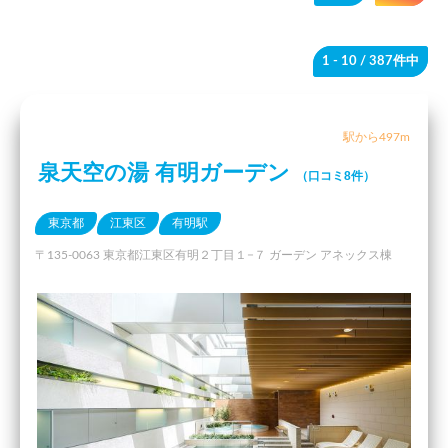
1 - 10
/ 387件中
駅から497m
泉天空の湯 有明ガーデン
（口コミ8件）
東京都
江東区
有明駅
〒135-0063 東京都江東区有明２丁目１−７ ガーデン アネックス棟