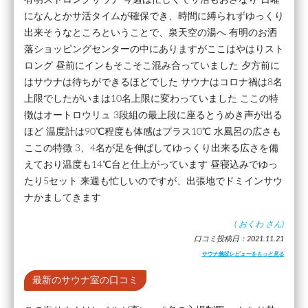
になんとかサ活タイムが確保でき、時間に縛られずゆっくり
出来そうなところということで、泉天空の湯へ 有明のお洒
落ショッピングセンターの中にありますがここはやはりスト
ロング 昼前にインもそこそこ混み合っていました 夕方前に
はサウナは待ちができるほどでした サウナはコロナ禍は8名
上限でしたがいまは10名上限に変わっていました ここの特
徴はオートロウリュ 3段組の最上段に座るとうめき声が出る
ほど 温度計は90℃程度も体感はプラス10℃ 水風呂の広さも
ここの特徴 3、4名が足を伸ばしてゆっくり出来る広さを備
えており温度も14℃台と仕上がっています 昼寝込みでゆっ
たり5セット 来週も忙しいのですが、出張地でドミインサウ
ナかましてきます
(
おくわ
さん)
口コミ投稿日：2021.11.21
サウナ施設レビューをもっと見る
最新のサウナ室の口コミ