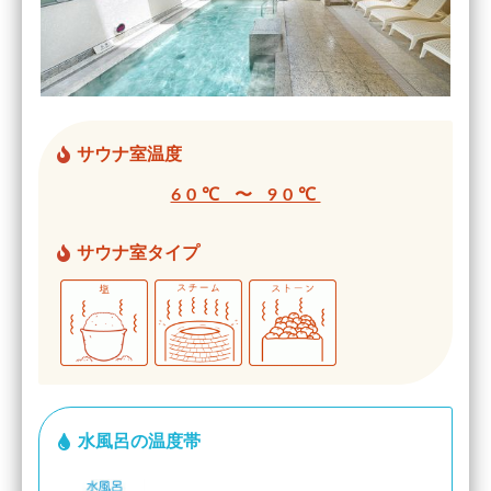
サウナ室温度
60℃ 〜 90℃
サウナ室タイプ
水風呂の温度帯