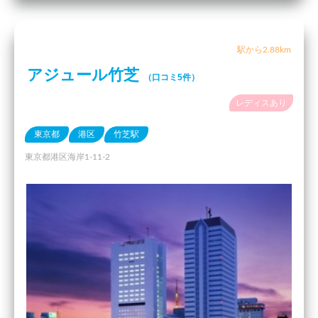
駅から2.88km
アジュール竹芝
（口コミ5件）
レディスあり
東京都
港区
竹芝駅
東京都港区海岸1-11-2