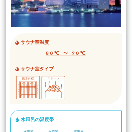
サウナ室温度
80℃ 〜 90℃
サウナ室タイプ
水風呂の温度帯