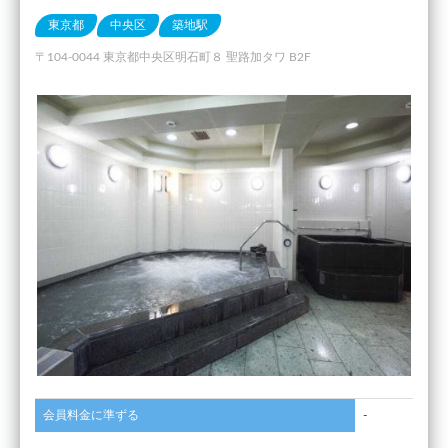
東京都
中央区
築地駅
〒104-0044 東京都中央区明石町８ 聖路加タワ B2F
会員料金に準ずる
-