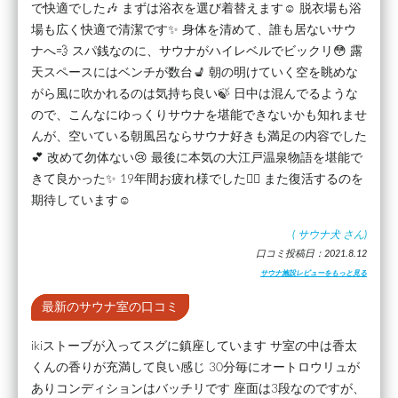
で快適でした🎶 まずは浴衣を選び着替えます☺️ 脱衣場も浴
場も広く快適で清潔です✨ 身体を清めて、誰も居ないサウ
ナへ💨 スパ銭なのに、サウナがハイレベルでビックリ😳 露
天スペースにはベンチが数台💺 朝の明けていく空を眺めな
がら風に吹かれるのは気持ち良い🍃 日中は混んでるような
ので、こんなにゆっくりサウナを堪能できないかも知れませ
んが、空いている朝風呂ならサウナ好きも満足の内容でした
💕 改めて勿体ない😢 最後に本気の大江戸温泉物語を堪能で
きて良かった✨ 19年間お疲れ様でした🙇‍♂ また復活するのを
期待しています☺️
(
サウナ犬
さん)
口コミ投稿日：2021.8.12
サウナ施設レビューをもっと見る
最新のサウナ室の口コミ
ikiストーブが入ってスグに鎮座しています サ室の中は香太
くんの香りが充満して良い感じ 30分毎にオートロウリュが
ありコンディションはバッチリです 座面は3段なのですが、