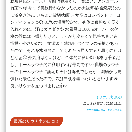
新規開拓シリーズ✨ 今回は職場から一番近い、アジュール
竹芝へ💨 今まで何故行かなかったのか大後悔😭 金曜夜なの
に激空き(ちょいちょい貸切状態)✨ サ室はコンパクトで、コ
ンディション良💞 88℃の温度設定で、身体に負担なく長く
入れるのに、汗はダクダク💦 水風呂は180cmオーバーの体
格の僕には小振りだけど、しっかり冷たくて気持ち良い🎶
浴槽が小さいので、循環よく清潔✨ バイブラの浴槽があっ
たので、それを水風呂にしてくれたら昇天すると思うのだけ
どなぁ🤔 外気浴はないけど、全体的に良い💞 価格も手頃だ
し、ホームサウナ的に利用すれば最高です✨ (職場のサウナ
部のホームサウナに認定❗) 今回は海側でしたが、職場から見
慣れた景色だったので、次は街側を狙いたいと思います🎶
良いサウナを見つけました👍✨
(
サウナ犬
さん)
口コミ投稿日：2020.12.11
サウナ施設レビューをもっと見る
最新のサウナ室の口コミ