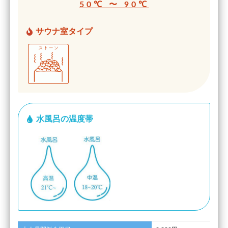
50℃ 〜 90℃
サウナ室タイプ
水風呂の温度帯