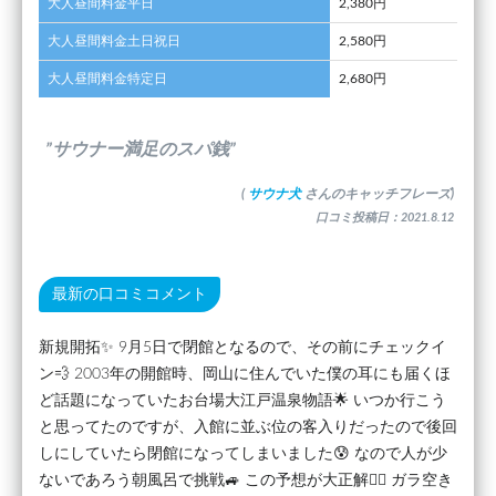
大人昼間料金平日
2,380円
大人昼間料金土日祝日
2,580円
大人昼間料金特定日
2,680円
”サウナー満足のスパ銭”
(
サウナ犬
さんのキャッチフレーズ)
口コミ投稿日：2021.8.12
最新の口コミコメント
新規開拓✨ 9月5日で閉館となるので、その前にチェックイ
ン💨 2003年の開館時、岡山に住んでいた僕の耳にも届くほ
ど話題になっていたお台場大江戸温泉物語🌟 いつか行こう
と思ってたのですが、入館に並ぶ位の客入りだったので後回
しにしていたら閉館になってしまいました😰 なので人が少
ないであろう朝風呂で挑戦🚙 この予想が大正解🙆‍♂ ガラ空き