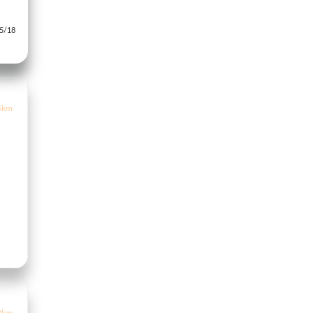
/18
4km
8km