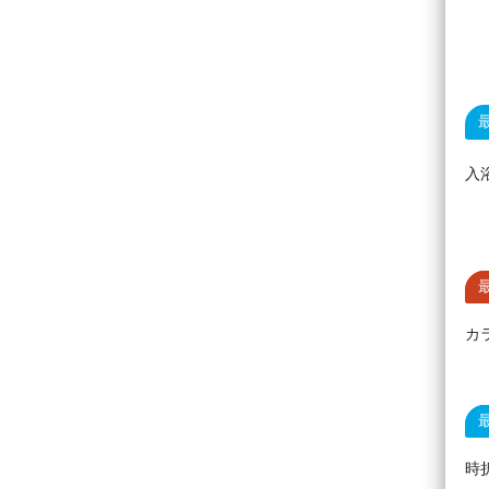
入
カ
時