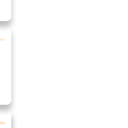
8km
0km