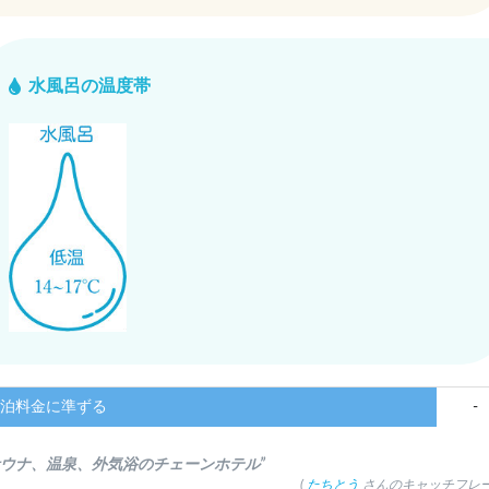
水風呂の温度帯
泊料金に準ずる
-
サウナ、温泉、外気浴のチェーンホテル”
(
たちとう
さんのキャッチフレー