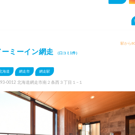
駅から80
ドーミーイン網走
（口コミ1件）
北海道
網走市
網走駅
093-0012 北海道網走市南２条西３丁目１−１