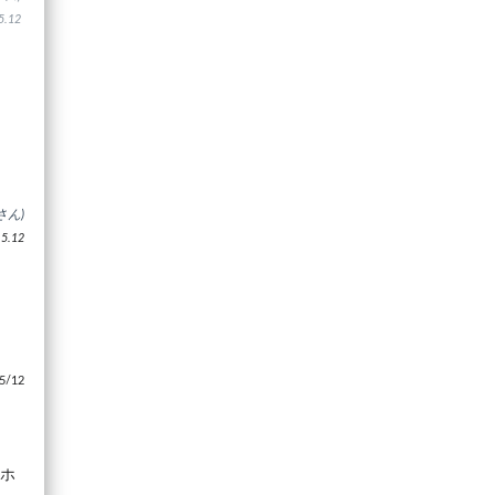
.12
さん)
.12
/12
のホ