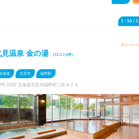
1 - 10
/ 
駅から6.1
北見温泉 金の湯
（口コミ2件）
北海道
北見市
端野駅
099-2102 北海道北見市端野町二区８２９