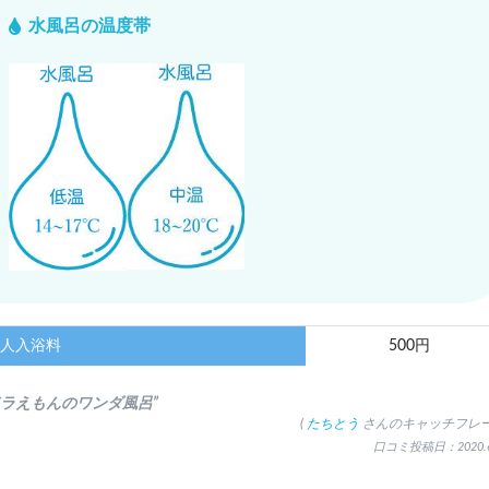
水風呂の温度帯
人入浴料
500円
ドラえもんのワンダ風呂”
(
たちとう
さんのキャッチフレー
口コミ投稿日：2020.6