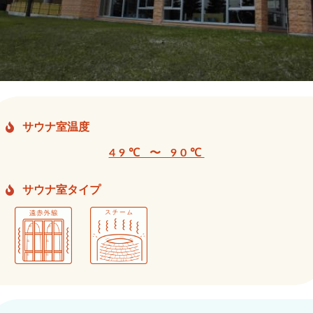
サウナ室温度
49℃ 〜 90℃
サウナ室タイプ