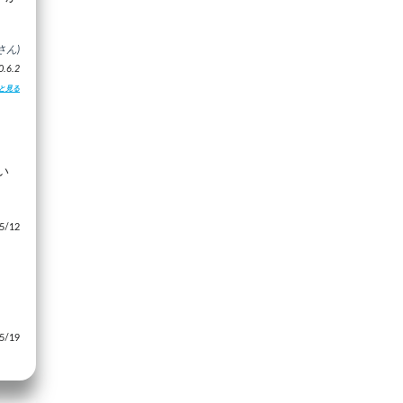
さん)
6.2
と見る
い
/12
/19