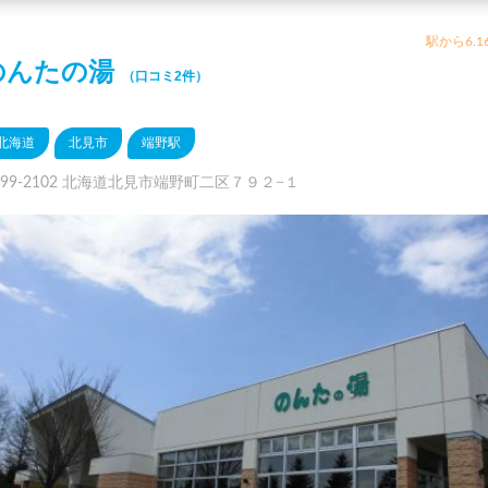
駅から6.1
のんたの湯
（口コミ2件）
北海道
北見市
端野駅
099-2102 北海道北見市端野町二区７９２−１