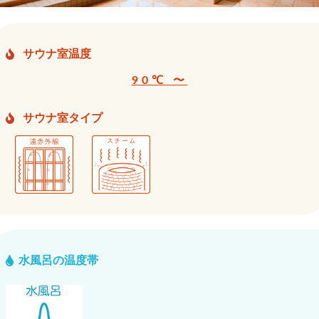
サウナ室温度
90℃ 〜
サウナ室タイプ
水風呂の温度帯