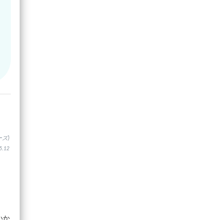
ズ)
.12
いか