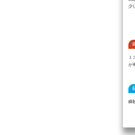
少
ミ
が
瞬