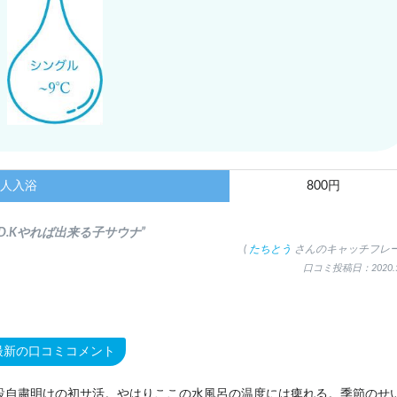
人入浴
800円
Y.D.Kやれば出来る子サウナ”
(
たちとう
さんのキャッチフレー
口コミ投稿日：2020.5
最新の口コミコメント
設自粛明けの初サ活。やはりここの水風呂の温度には痺れる。季節のせ