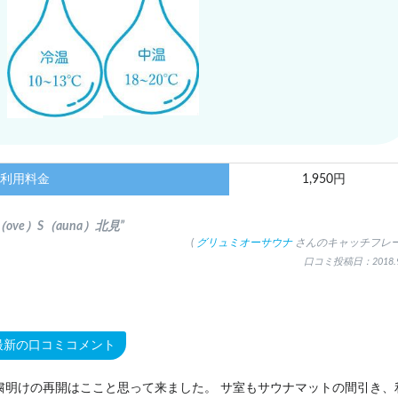
利用料金
1,950円
（ove）S（auna）北見”
(
グリュミオーサウナ
さんのキャッチフレー
口コミ投稿日：2018.9
最新の口コミコメント
粛明けの再開はここと思って来ました。 サ室もサウナマットの間引き、