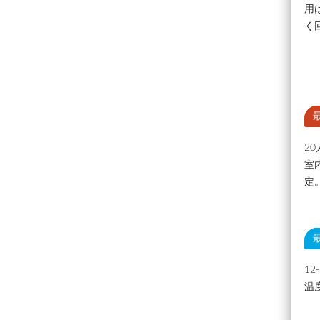
用
く
2
室
定
1
温