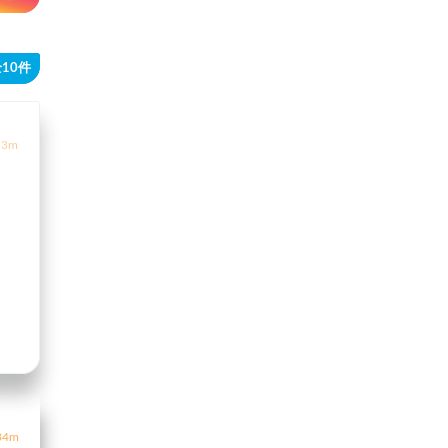
10件
3m
4m