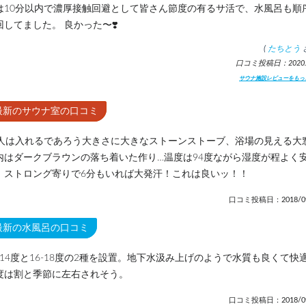
は10分以内で濃厚接触回避として皆さん節度の有るサ活で、水風呂も順
回してました。 良かった〜❣️
(
たちとう
口コミ投稿日：2020.5
サウナ施設レビューをもっ
最新のサウナ室の口コミ
0人は入れるであろう大きさに大きなストーンストーブ、浴場の見える大
内はダークブラウンの落ち着いた作り…温度は94度ながら湿度が程よく
。ストロング寄りで6分もいれば大発汗！これは良いッ！！
口コミ投稿日：2018/09
最新の水風呂の口コミ
2-14度と16-18度の2種を設置。地下水汲み上げのようで水質も良くて快
度は割と季節に左右されそう。
口コミ投稿日：2018/09