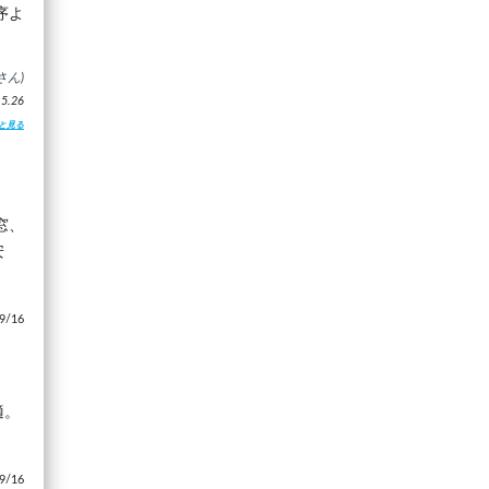
序よ
さん)
.26
と見る
窓、
安
/16
適。
/16