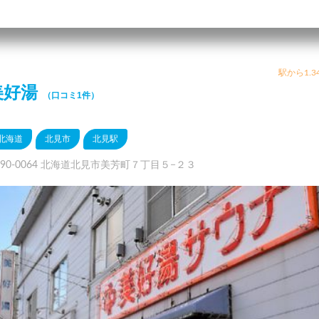
駅から1.3
美好湯
（口コミ1件）
北海道
北見市
北見駅
090-0064 北海道北見市美芳町７丁目５−２３