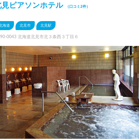
北見ピアソンホテル
（口コミ2件）
北海道
北見市
北見駅
090-0043 北海道北見市北３条西３丁目６