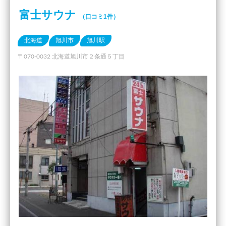
富士サウナ
（口コミ1件）
北海道
旭川市
旭川駅
〒070-0032 北海道旭川市２条通５丁目