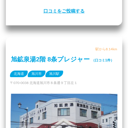
口コミをご投稿する
駅から8.14km
旭鉱泉湯2階 8条プレジャー
（口コミ1件）
北海道
旭川市
旭川駅
〒070-0038 北海道旭川市８条通９丁目左１