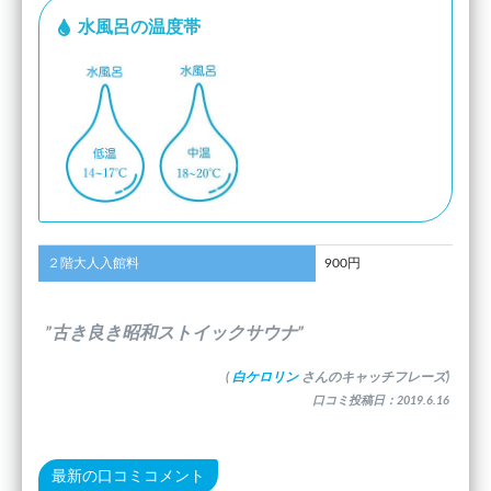
水風呂の温度帯
２階大人入館料
900円
”古き良き昭和ストイックサウナ”
(
白ケロリン
さんのキャッチフレーズ)
口コミ投稿日：2019.6.16
最新の口コミコメント