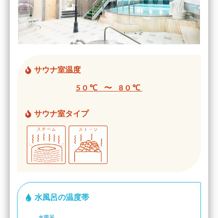
サウナ室温度
50℃ 〜 80℃
サウナ室タイプ
水風呂の温度帯