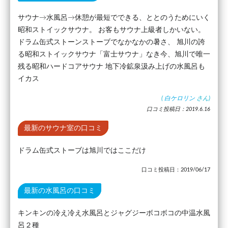
サウナ→水風呂→休憩が最短でできる、ととのうためにいく
昭和ストイックサウナ。 お客もサウナ上級者しかいない。
ドラム缶式ストーンストーブでなかなかの暑さ、 旭川の誇
る昭和ストイックサウナ「富士サウナ」なき今、旭川で唯一
残る昭和ハードコアサウナ 地下冷鉱泉汲み上げの水風呂も
イカス
(
白ケロリン
さん)
口コミ投稿日：2019.6.16
最新のサウナ室の口コミ
ドラム缶式ストーブは旭川ではここだけ
口コミ投稿日：2019/06/17
最新の水風呂の口コミ
キンキンの冷え冷え水風呂とジャグジーボコボコの中温水風
呂２種