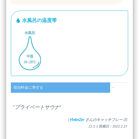
水風呂の温度帯
宿泊料金に準ずる
-
”プライベートサウナ”
(
t4nkn2jrr
さんのキャッチフレーズ)
口コミ投稿日：2022.2.27