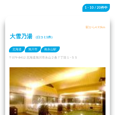
1 - 10
/ 20件中
駅から4.93km
大雪乃湯
（口コミ1件）
北海道
旭川市
南永山駅
〒079-8412 北海道旭川市永山２条７丁目１−５５