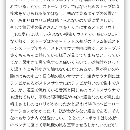
れている。だが、ストーンサウナではないためストーブに直
接水をかけられる訳ではなく、初めて見るタイプの装置だ
が、あまりロウリュ感は感じられないのが逆に愛おしい。
そして亀乃湯の常連さんたちをとりこにするメトスサウナ
（100度）は3人しか入れない極狭サウナだが、狭いぶんか
なり熱く、ストーブはおそらくメトス初期のドラム缶式スト
ーンストーブである。メトスサウナ室内は暗く、ストーブが
赤くちんちんに熱している様子が見えてたまらない。ってい
うか、暑すぎて鼻で息すると痛いくらいで、砂時計をひっく
り返そうにも熱すぎて触れないほどであるが、鼻が痛いのを
除けばものすごく居心地の良いサウナで、遠赤サウナ側には
テレビがあるがメトスサウナにはテレビが無いので集中でき
る。が、浴室で流れている音楽と同じものはメトスサウナで
も流れており、演歌と昭和歌謡が中心の選曲なのだが急に山
崎まさよしのセロリがかかったかと思えばAKBのヘビーロー
テーションがかかったり、訳がわからない選曲である。そん
なのもサウナ内では愛おしい。 ととのいスポットは脱衣所
のベンチに座って扇風機の風を直撃させるしかないのだが、