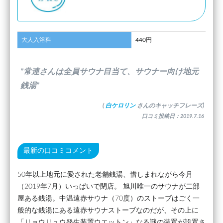
大人入浴料
440円
”常連さんは全員サウナ目当て、サウナー向け地元
銭湯”
(
白ケロリン
さんのキャッチフレーズ)
口コミ投稿日：2019.7.16
最新の口コミコメント
50年以上地元に愛された老舗銭湯、惜しまれながら今月
（2019年7月）いっぱいで閉店。 旭川唯一のサウナが二部
屋ある銭湯。中温遠赤サウナ（70度）のストーブはごく一
般的な銭湯にある遠赤サウナストーブなのだが、その上に
「リョウリュウ発生装置ウエットン」なる謎の装置が設置さ