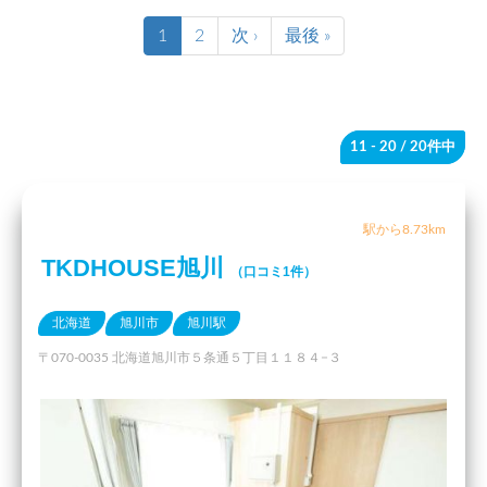
1
2
次 ›
最後 »
11 - 20
/ 20件中
駅から8.73km
TKDHOUSE旭川
（口コミ1件）
北海道
旭川市
旭川駅
〒070-0035 北海道旭川市５条通５丁目１１８４−３