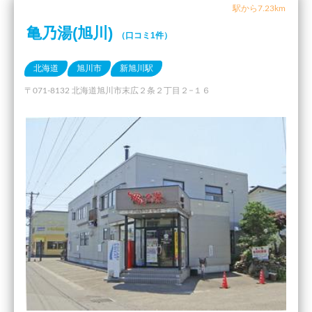
駅から7.23km
亀乃湯(旭川)
（口コミ1件）
北海道
旭川市
新旭川駅
〒071-8132 北海道旭川市末広２条２丁目２−１６