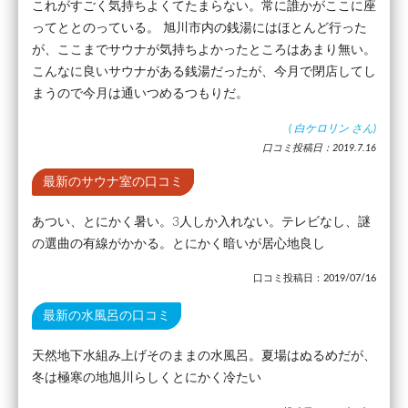
これがすごく気持ちよくてたまらない。常に誰かがここに座
ってととのっている。 旭川市内の銭湯にはほとんど行った
が、ここまでサウナが気持ちよかったところはあまり無い。
こんなに良いサウナがある銭湯だったが、今月で閉店してし
まうので今月は通いつめるつもりだ。
(
白ケロリン
さん)
口コミ投稿日：2019.7.16
最新のサウナ室の口コミ
あつい、とにかく暑い。3人しか入れない。テレビなし、謎
の選曲の有線がかかる。とにかく暗いが居心地良し
口コミ投稿日：2019/07/16
最新の水風呂の口コミ
天然地下水組み上げそのままの水風呂。夏場はぬるめだが、
冬は極寒の地旭川らしくとにかく冷たい