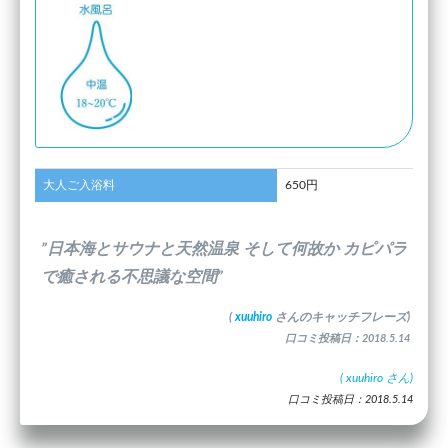
大人ご入浴料
650円
”日本海とサウナと天然温泉 そして何故か カピパラ
で癒される不思議な空間”
(
xuuhiro
さんのキャッチフレーズ)
口コミ投稿日：2018.5.14
(
xuuhiro
さん)
口コミ投稿日：2018.5.14