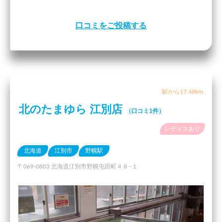
口コミをご投稿する
駅から17.48km
北のたまゆら 江別店
（口コミ1件）
レディスあり
北海道
江別市
野幌駅
〒069-0803 北海道江別市野幌屯田町４８−１