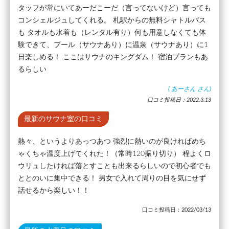
タッフが常にいてあーだこーだ（言ってないけど）言っても
コンシェルジュしてくれる。 札駅からの無料シャトルバス
も タオルも水着も（レンタル有り）何も用意しなくても体
験できて、プール（サウナあり）に温泉（サウナあり）に1
日楽しめる！ ここはサウナのキングダム！ 宿泊プランもあ
るらしい
(
あーさん
さん)
口コミ投稿日：2022.3.13
最新のサウナ室の口コミ
熱々、というよりあっつあつ 強烈に熱いのが良ければめち
ゃくちゃ温度上げてくれた！（常時120振り切り） 程よくロ
ウリュしたければ落とすことも出来るらしいので初心者でも
ととのいに集中できる！ 男女で入れて周りの目を気にせず
話せるから楽しい！！
口コミ投稿日：2022/03/13