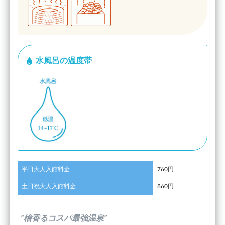
水風呂の温度帯
平日大人入館料金
760円
土日祝大人入館料金
860円
”檜香るコスパ最強温泉”