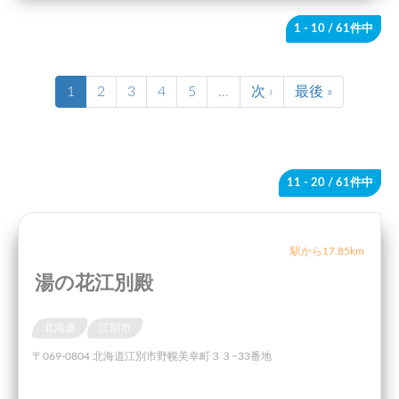
1 - 10
/ 61件中
1
2
3
4
5
…
次 ›
最後 »
11 - 20
/ 61件中
駅から17.85km
湯の花江別殿
北海道
江別市
〒069-0804 北海道江別市野幌美幸町３３−33番地