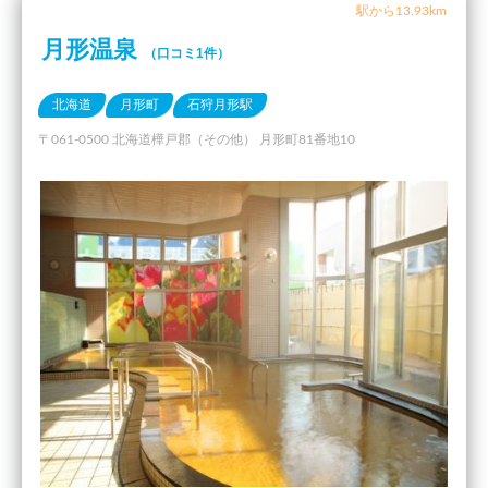
駅から13.93km
月形温泉
（口コミ1件）
北海道
月形町
石狩月形駅
〒061-0500 北海道樺戸郡（その他） 月形町81番地10