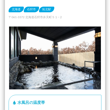
北海道
石狩市
拓北駅
〒061-3372 北海道石狩市弁天町５１−２
水風呂の温度帯