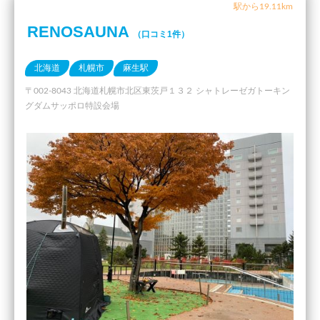
駅から19.11km
RENOSAUNA
（口コミ1件）
北海道
札幌市
麻生駅
〒002-8043 北海道札幌市北区東茨戸１３２ シャトレーゼガトーキン
グダムサッポロ特設会場