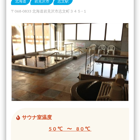
北海道
岩見沢市
志文駅
〒068-0833 北海道岩見沢市志文町３４５−１
サウナ室温度
50℃ 〜 80℃