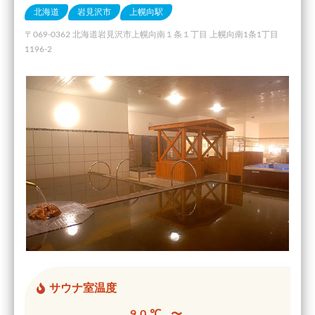
北海道
岩見沢市
上幌向駅
〒069-0362 北海道岩見沢市上幌向南１条１丁目 上幌向南1条1丁目
1196-2
サウナ室温度
90℃ 〜