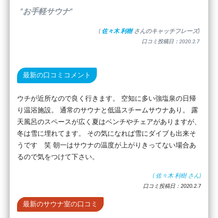
”お手軽サウナ”
(
佐々木 利樹
さんのキャッチフレーズ)
口コミ投稿日：2020.2.7
最新の口コミコメント
ウチが近所なので良く行きます。 空知に多い強塩泉の日帰
り温浴施設。 通常のサウナと低温スチームサウナあり。 露
天風呂のスペースが広く夏はベンチやチェアがありますが、
冬は雪に埋れてます。 その気になれば雪にダイブも出来そ
うです 笑 朝一はサウナの温度が上がりきってない場合あ
るので気をつけて下さい。
(
佐々木 利樹
さん)
口コミ投稿日：2020.2.7
最新のサウナ室の口コミ