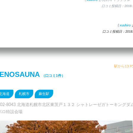
口コミ投稿日：2018.5
(
xuuhiro
口コミ投稿日：2018.5
駅から13.9
ENOSAUNA
（口コミ1件）
北海道
札幌市
麻生駅
002-8043 北海道札幌市北区東茨戸１３２ シャトレーゼガトーキングダ
ポロ特設会場