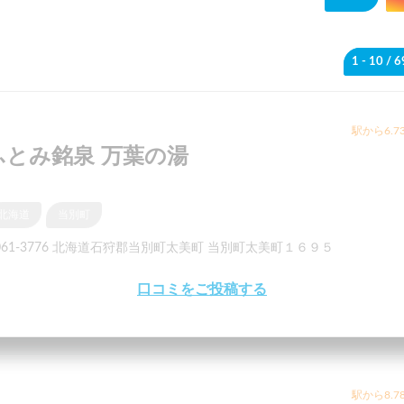
1 - 10
/ 
駅から6.7
ふとみ銘泉 万葉の湯
北海道
当別町
061-3776 北海道石狩郡当別町太美町 当別町太美町１６９５
口コミをご投稿する
駅から8.7