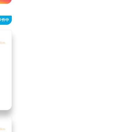
69件中
3km
8km