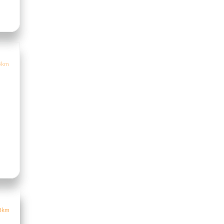
5km
8km