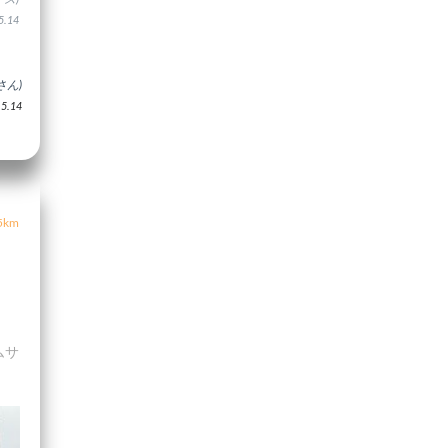
.14
さん)
.14
5km
ムサ