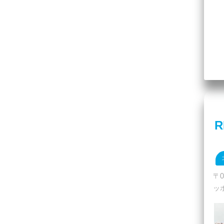
R
〒
ッ