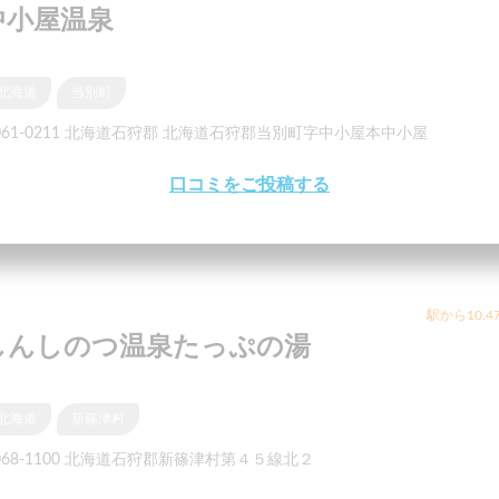
中小屋温泉
北海道
当別町
061-0211 北海道石狩郡 北海道石狩郡当別町字中小屋本中小屋
口コミをご投稿する
駅から10.4
しんしのつ温泉たっぷの湯
北海道
新篠津村
068-1100 北海道石狩郡新篠津村第４５線北２