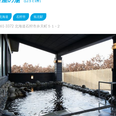
（口コミ1件）
北海道
石狩市
拓北駅
061-3372 北海道石狩市弁天町５１−２