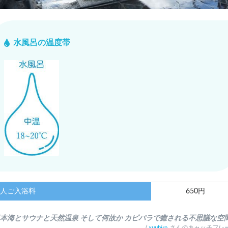
水風呂の温度帯
人ご入浴料
650円
日本海とサウナと天然温泉 そして何故か カピパラで癒される不思議な空間
(
xuuhiro
さんのキャッチフレー