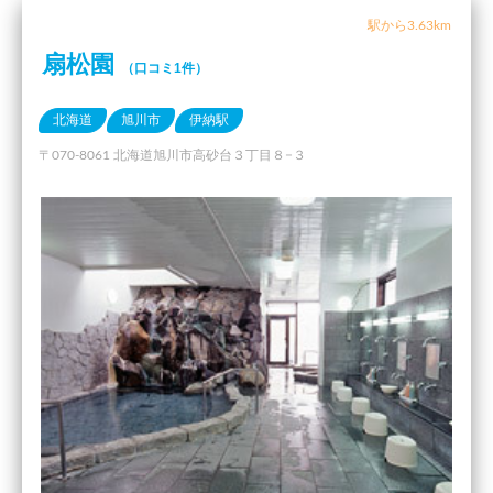
駅から3.63km
扇松園
（口コミ1件）
北海道
旭川市
伊納駅
〒070-8061 北海道旭川市高砂台３丁目８−３