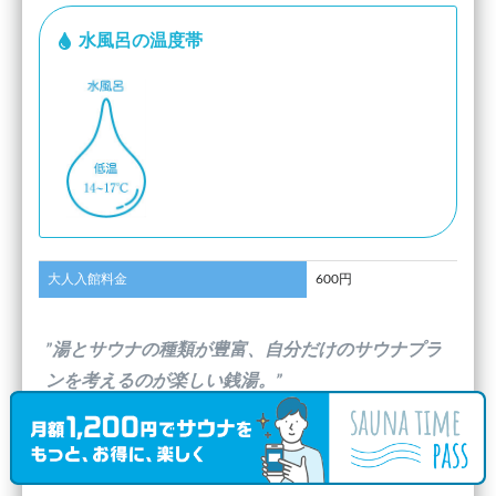
水風呂の温度帯
大人入館料金
600円
”湯とサウナの種類が豊富、自分だけのサウナプラ
ンを考えるのが楽しい銭湯。”
(
ゆってぃ
さんのキャッチフレーズ)
口コミ投稿日：2020.2.24