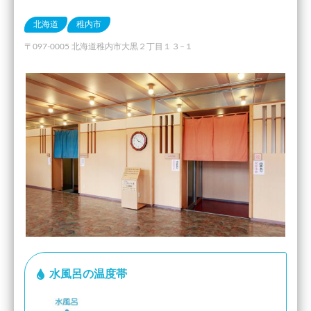
北海道
稚内市
〒097-0005 北海道稚内市大黒２丁目１３−１
水風呂の温度帯