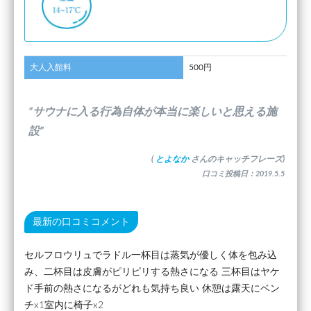
大人入館料
500円
”サウナに入る行為自体が本当に楽しいと思える施
設”
(
とよなか
さんのキャッチフレーズ)
口コミ投稿日：2019.5.5
最新の口コミコメント
セルフロウリュでラドル一杯目は蒸気が優しく体を包み込
み、二杯目は皮膚がピリピリする熱さになる 三杯目はヤケ
ド手前の熱さになるがどれも気持ち良い 休憩は露天にベン
チx1室内に椅子x2