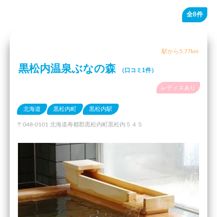
全8件
駅から5.77km
黒松内温泉ぶなの森
（口コミ1件）
レディスあり
北海道
黒松内町
黒松内駅
〒048-0101 北海道寿都郡黒松内町黒松内５４５