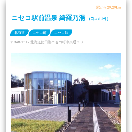
駅から29.29km
ニセコ駅前温泉 綺羅乃湯
（口コミ1件）
北海道
ニセコ町
ニセコ駅
〒048-1512 北海道虻田郡ニセコ町中央通３３