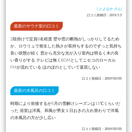
(
とよなか
さん)
口コミ投稿日：2019.5.5
最新のサウナ室の口コミ
2段掛けで定員8名程度 壁や窓の断熱がしっかりしてるため
か、ロウリュで発生した熱さが長持ちするのでずっと気持ち
良い状態が続く 窓から充分な光が入り室内は明るく木の良
い香りがする テレビは無くBGMとしてニセコのローカル
FMが流れている ほのぼのとしていて退屈しない
口コミ投稿日：2019/05/05
最新の水風呂の口コミ
時期により前後するが5月の雪解けシーズンは15℃くらいだ
った 浴室は洋風、和風が男女１日おきの入れ替わりで洋風
の水風呂の方が少し広い
口コミ投稿日：2019/05/05