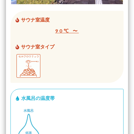
サウナ室温度
90℃ 〜
サウナ室タイプ
水風呂の温度帯