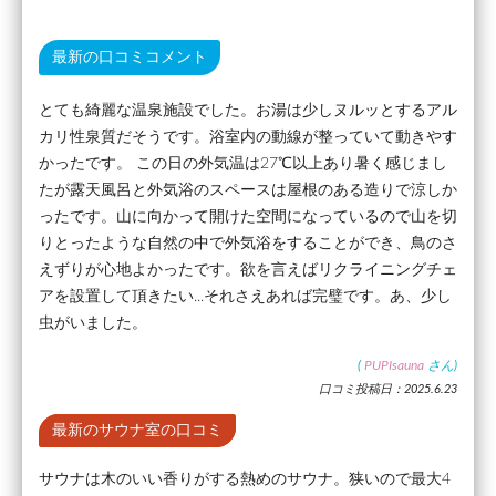
最新の口コミコメント
とても綺麗な温泉施設でした。お湯は少しヌルッとするアル
カリ性泉質だそうです。浴室内の動線が整っていて動きやす
かったです。 この日の外気温は27℃以上あり暑く感じまし
たが露天風呂と外気浴のスペースは屋根のある造りで涼しか
ったです。山に向かって開けた空間になっているので山を切
りとったような自然の中で外気浴をすることができ、鳥のさ
えずりが心地よかったです。欲を言えばリクライニングチェ
アを設置して頂きたい...それさえあれば完璧です。あ、少し
虫がいました。
(
PUPIsauna
さん)
口コミ投稿日：2025.6.23
最新のサウナ室の口コミ
サウナは木のいい香りがする熱めのサウナ。狭いので最大4