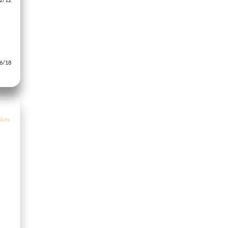
/12
/18
3km