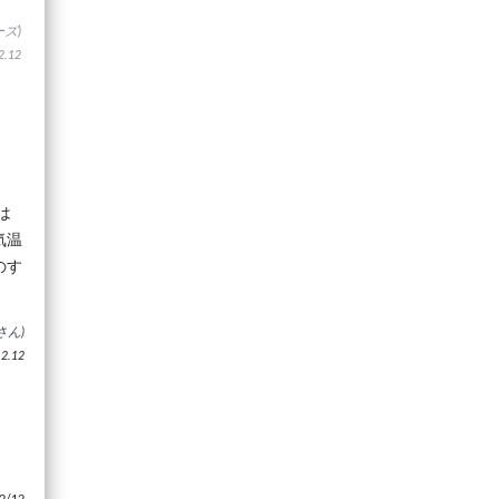
ズ)
.12
は
気温
のす
さん)
.12