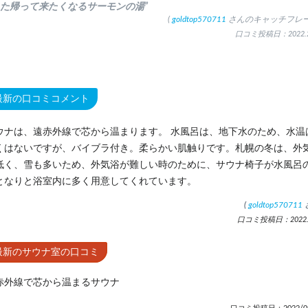
また帰って来たくなるサーモンの湯”
(
goldtop570711
さんのキャッチフレー
口コミ投稿日：2022.2
最新の口コミコメント
ウナは、遠赤外線で芯から温まります。 水風呂は、地下水のため、水温
くはないですが、バイブラ付き。柔らかい肌触りです。札幌の冬は、外
低く、雪も多いため、外気浴が難しい時のために、サウナ椅子が水風呂
となりと浴室内に多く用意してくれています。
(
goldtop570711
口コミ投稿日：2022.2
最新のサウナ室の口コミ
赤外線で芯から温まるサウナ