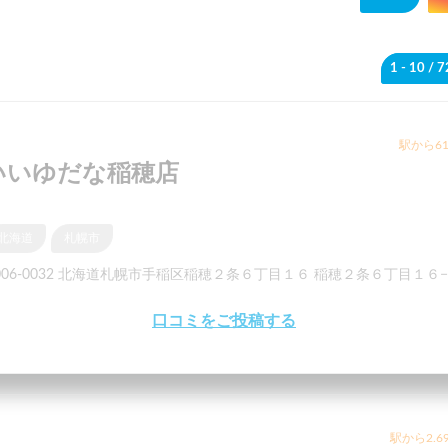
1 - 10
/ 
駅から61
いいゆだな稲穂店
北海道
札幌市
006-0032 北海道札幌市手稲区稲穂２条６丁目１６ 稲穂２条６丁目１６
口コミをご投稿する
駅から2.6