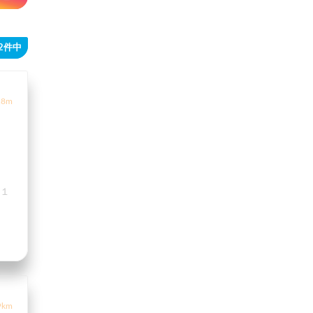
72件中
8m
−１
9km