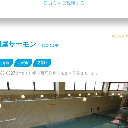
口コミをご投稿する
駅から6.0
湯屋サーモン
（口コミ1件）
北海道
札幌市
発寒駅
063-0827 北海道札幌市西区発寒７条１４丁目１６−１５