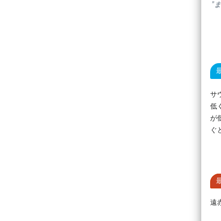
”
サ
低
が
ぐ
遠