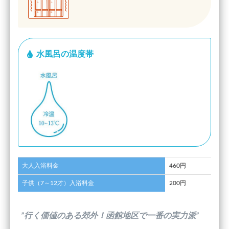
水風呂の温度帯
大人入浴料金
460円
子供（7～12才）入浴料金
200円
”行く価値のある郊外！函館地区で一番の実力派”