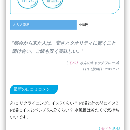
大人入浴料
440円
”都会から来た人は、安さとクオリティに驚くこと
請け合い。ご飯も安く美味しい。”
(
モペト
さんのキャッチフレーズ)
口コミ投稿日：2019.9.27
最新の口コミコメント
外に リクライニング1 イス5くらい？ 内湯と外の間にイス2
内湯にイスとベンチ5人分くらい？ 水風呂は冷たくて気持ち
いいです。
(
モペト
さん)