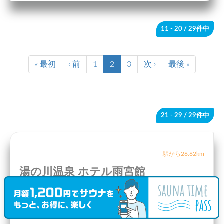
11 - 20
/ 29件中
« 最初
‹ 前
1
2
3
次 ›
最後 »
21 - 29
/ 29件中
駅から26.62km
湯の川温泉 ホテル雨宮館
北海道
函館市
〒042-0932 北海道函館市湯川町１丁目２６−１８