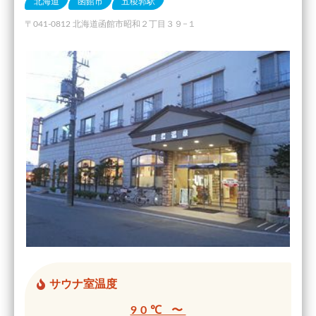
北海道
函館市
五稜郭駅
〒041-0812 北海道函館市昭和２丁目３９−１
サウナ室温度
90℃ 〜