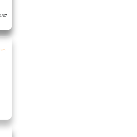
/07
2km