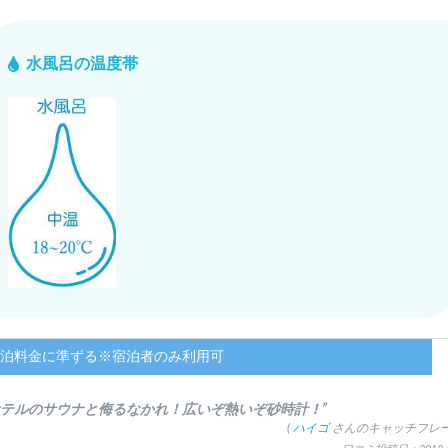
水風呂の温度帯
泊料金に準ずる※宿泊者のみ利用可
ホテルのサウナと侮るなかれ！広いぞ熱いぞ砂時計！”
(
ハイゴ
さんのキャッチフレー