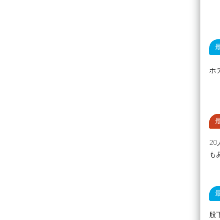
ホ
2
も
股