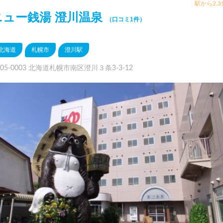
駅から2.3
ニュー銭湯 澄川温泉
（口コミ1件）
北海道
札幌市
澄川駅
05-0003 北海道札幌市南区澄川３条3-3-12