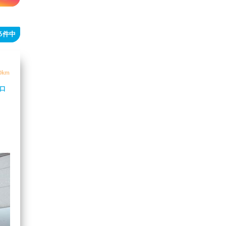
76件中
0km
口