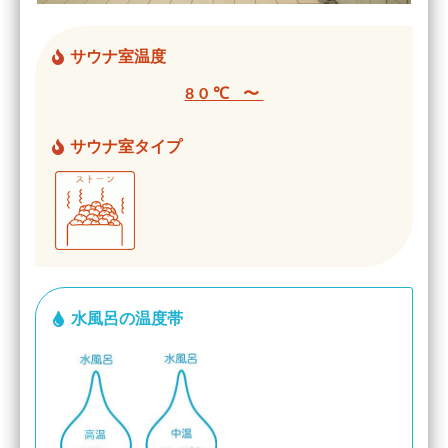
サウナ室温度
80℃ 〜
サウナ室タイプ
水風呂の温度帯