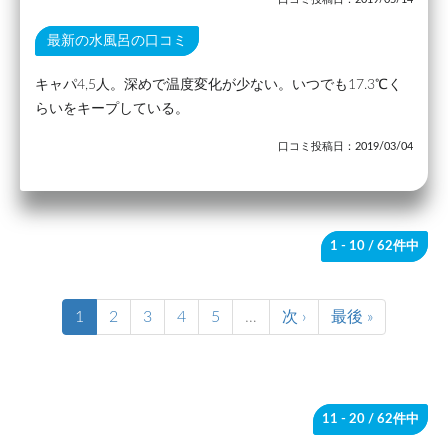
最新の水風呂の口コミ
キャパ4,5人。深めで温度変化が少ない。いつでも17.3℃く
らいをキープしている。
口コミ投稿日：2019/03/04
1 - 10
/ 62件中
1
2
3
4
5
…
次 ›
最後 »
11 - 20
/ 62件中