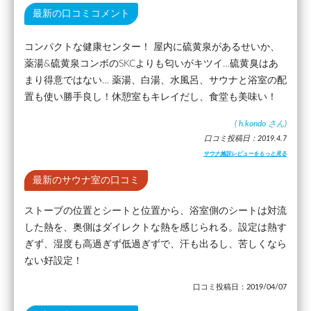
最新の口コミコメント
コンパクトな健康センター！ 屋内に硫黄泉があるせいか、
薬湯&硫黄泉コンボのSKCよりも匂いがキツイ…硫黄臭はあ
まり得意ではない… 薬湯、白湯、水風呂、サウナと浴室の配
置も使い勝手良し！休憩室もキレイだし、食堂も美味い！
(
h.kondo
さん)
口コミ投稿日：2019.4.7
サウナ施設レビューをもっと見る
最新のサウナ室の口コミ
ストーブの位置とシートと位置から、浴室側のシートは対流
した熱を、奥側はダイレクトな熱を感じられる。設定は熱す
ぎず、湿度も高過ぎず低過ぎずで、汗も出るし、苦しくなら
ない好設定！
口コミ投稿日：2019/04/07