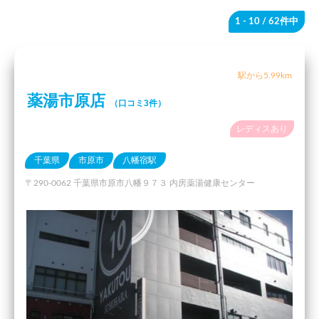
1 - 10
/ 62件中
駅から5.99km
薬湯市原店
（口コミ3件）
レディスあり
千葉県
市原市
八幡宿駅
〒290-0062 千葉県市原市八幡９７３ 内房薬湯健康センター