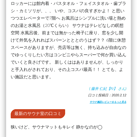
ロッカーには館内着・バスタオル・フェイスタオル・歯ブラ
シ・カミソリが、、、 いや、コスパの良すぎかよ！ と思い
つつエレベーターで7階へ お風呂はシンプルに洗い場と熱め
のお湯と水風呂（20℃くらい） サウナはテレビなしの瞑想
空間 水風呂後、前までは無かった椅子に座り、窓を少し開
けて外気を入れればスパーンとととのうはず？？ 6階に休憩
スペースがありますが、売店等は無く、持ち込みが自由なの
でゆっくりしたい方はコンビニやらスーパーで何か買い込ん
でいくと良さげです。 新しくははありませんが、しっかり
と手入れがされており、その上コスパ最高！！ とても、よ
い施設だと思います。
(
藤井 仁紀【FJ】
さん)
口コミ投稿日：2020.2.12
サウナ施設レビューをもっと見る
最新のサウナ室の口コミ
狭いけど、サウナマットもキレイ 静かなのが◯