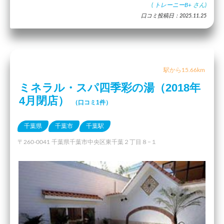
(
トレーニーB+
さん)
口コミ投稿日：2025.11.25
駅から15.66km
ミネラル・スパ四季彩の湯（2018年
4月閉店）
（口コミ1件）
千葉県
千葉市
千葉駅
〒260-0041 千葉県千葉市中央区東千葉２丁目８−１