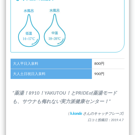
大人平日入泉料
800円
大人土日祝日入泉料
900円
”薬湯！8910！YAKUTOU！とPRIDEof薬湯モード
も、サウナも侮れない実力派健康センター！”
(
h.kondo
さんのキャッチフレーズ)
口コミ投稿日：2019.4.7