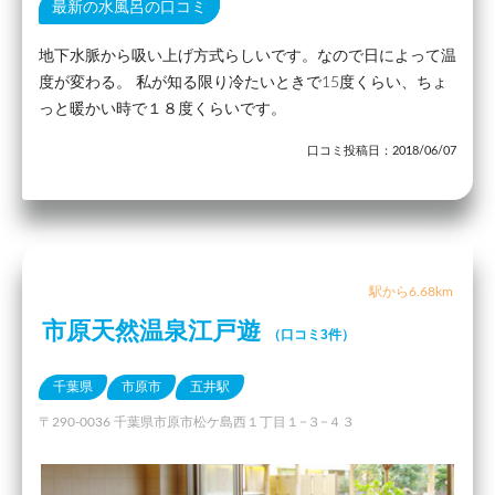
最新の水風呂の口コミ
地下水脈から吸い上げ方式らしいです。なので日によって温
度が変わる。 私が知る限り冷たいときで15度くらい、ちょ
っと暖かい時で１８度くらいです。
口コミ投稿日：2018/06/07
駅から6.68km
市原天然温泉江戸遊
（口コミ3件）
千葉県
市原市
五井駅
〒290-0036 千葉県市原市松ケ島西１丁目１−３−４３