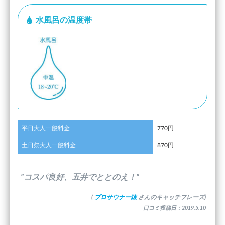
水風呂の温度帯
平日大人一般料金
770円
土日祭大人一般料金
870円
”コスパ良好、五井でととのえ！”
(
プロサウナー猿
さんのキャッチフレーズ)
口コミ投稿日：2019.5.10