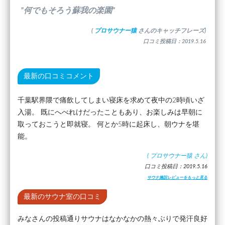
”何でもそろう蘇我の楽園”
(
プロサウナー猿
さんのキャッチフレーズ)
口コミ投稿日：2019.5.16
最新の口コミコメント
千葉駅界隈で痛飲してしまい寝床を求めて夜中の2時頃いざ
入湯。 既にへべれけだったこともあり、お楽しみは早朝に
取っておこうと即就寝。 何とか5時に起床し、朝ウナを堪
能。
(
プロサウナー猿
さん)
口コミ投稿日：2019.5.16
サウナ施設レビューをもっと見る
最新のサウナ室の口コミ
みなさんの投稿通りサウナはなかなかの熱々ぶりで発汗良好