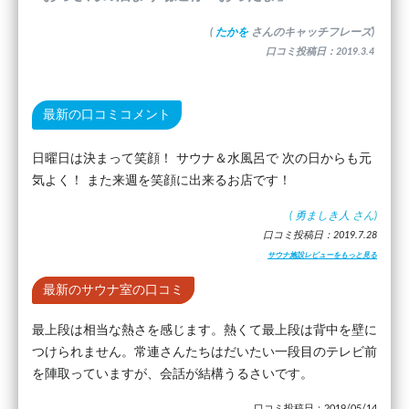
(
たかを
さんのキャッチフレーズ)
口コミ投稿日：2019.3.4
最新の口コミコメント
日曜日は決まって笑顔！ サウナ＆水風呂で 次の日からも元
気よく！ また来週を笑顔に出来るお店です！
(
勇ましき人
さん)
口コミ投稿日：2019.7.28
サウナ施設レビューをもっと見る
最新のサウナ室の口コミ
最上段は相当な熱さを感じます。熱くて最上段は背中を壁に
つけられません。常連さんたちはだいたい一段目のテレビ前
を陣取っていますが、会話が結構うるさいです。
口コミ投稿日：2019/05/14