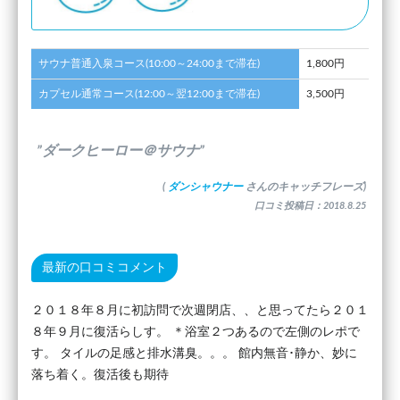
サウナ普通入泉コース(10:00～24:00まで滞在)
1,800円
カプセル通常コース(12:00～翌12:00まで滞在)
3,500円
”ダークヒーロー＠サウナ”
(
ダンシャウナー
さんのキャッチフレーズ)
口コミ投稿日：2018.8.25
最新の口コミコメント
２０１８年８月に初訪問で次週閉店、、と思ってたら２０１
８年９月に復活らしす。 ＊浴室２つあるので左側のレポで
す。 タイルの足感と排水溝臭。。。 館内無音･静か、妙に
落ち着く。復活後も期待