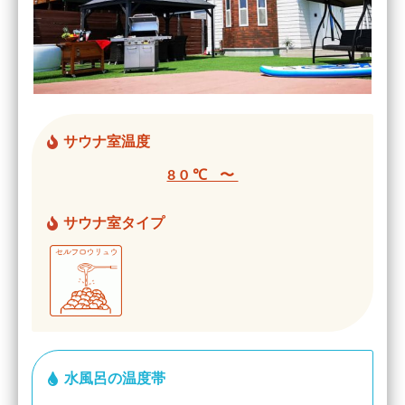
サウナ室温度
80℃ 〜
サウナ室タイプ
水風呂の温度帯