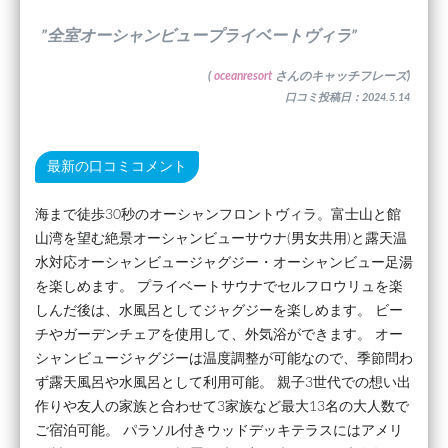
”全室オーシャンビュープライベートヴィラ”
(
oceanresort
さんのキャッチフレーズ)
口コミ投稿日：2024.5.14
最新の口コミコメント
海まで徒歩30秒のオーシャンフロントヴィラ。富士山と館
山湾を望む絶景オーシャンビューサウナ(男女共用)と露天温
水対応オーシャンビュージャグジー・オーシャンビュー足湯
を楽しめます。 プライベートサウナでセルフロウリュを楽
しんだ後は、水風呂としてジャグジーを楽しめます。 ビー
チやガーデンチェアを使用して、外気浴ができます。 オー
シャンビュージャグジーは温度調整が可能なので、季節問わ
ず露天風呂や水風呂として利用可能。 親子3世代での想い出
作りや友人の家族と合わせて3家族など最大13名の大人数で
ご宿泊可能。 パラソル付きウッドデッキテラスにはアメリ