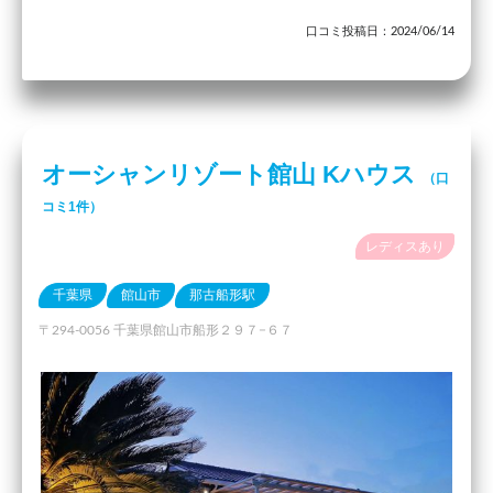
口コミ投稿日：2024/06/14
オーシャンリゾート館山 Kハウス
（口
コミ1件）
レディスあり
千葉県
館山市
那古船形駅
〒294-0056 千葉県館山市船形２９７−６７