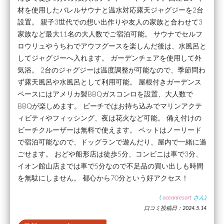
材を使用したバレルサウナと温水対応露天ジャグジーを2台
設置。 親子3世代での想い出作りや友人の家族と合わせて3
家族など最大11名の大人数でご宿泊可能。 サウナでセルフ
ロウリュやうちわでアウフグースを楽しんだ後は、水風呂と
してジャグジーへ入れます。 ガーデンチェアを使用して外
気浴。 2台のジャグジーは温度調整が可能なので、季節問わ
ず露天風呂や水風呂として利用可能。 屋根付きガーデンス
ペースにはアメリカ製BBQガスコンロを設置、大人数で
BBQが楽しめます。 ビーチではお持ち込みでマリンアクテ
ィビティやフィッシング、夜は花火など可能。 備え付けの
ビーチクルーザーは無料で使えます。 ペットはノーリード
で宿泊可能なので、ドッグランで遊んだり、屋内で一緒に過
ごせます。 おどや船形店は徒歩5分、コンビニは車で3分、
イオン館山店までは車で5分なので不足品の買い出しも時間
を無駄にしません。 都心から70分という好アクセス！
(
oceanresort
さん)
口コミ投稿日：2024.5.14