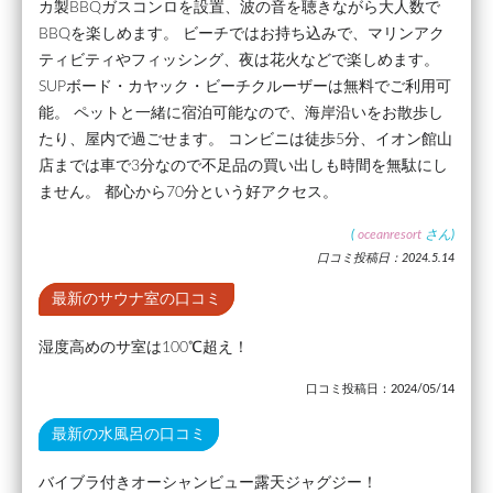
カ製BBQガスコンロを設置、波の音を聴きながら大人数で
BBQを楽しめます。 ビーチではお持ち込みで、マリンアク
ティビティやフィッシング、夜は花火などで楽しめます。
SUPボード・カヤック・ビーチクルーザーは無料でご利用可
能。 ペットと一緒に宿泊可能なので、海岸沿いをお散歩し
たり、屋内で過ごせます。 コンビニは徒歩5分、イオン館山
店までは車で3分なので不足品の買い出しも時間を無駄にし
ません。 都心から70分という好アクセス。
(
oceanresort
さん)
口コミ投稿日：2024.5.14
最新のサウナ室の口コミ
湿度高めのサ室は100℃超え！
口コミ投稿日：2024/05/14
最新の水風呂の口コミ
バイブラ付きオーシャンビュー露天ジャグジー！