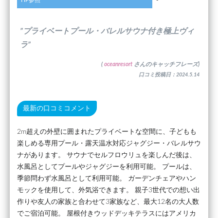
HP参照
-
”プライベートプール・バレルサウナ付き極上ヴィ
ラ”
(
oceanresort
さんのキャッチフレーズ)
口コミ投稿日：2024.5.14
最新の口コミコメント
2m超えの外壁に囲まれたプライベートな空間に、子どもも
楽しめる専用プール・露天温水対応ジャグジー・バレルサウ
ナがあります。 サウナでセルフロウリュを楽しんだ後は、
水風呂としてプールやジャグジーを利用可能。 プールは、
季節問わず水風呂として利用可能。 ガーデンチェアやハン
モックを使用して、外気浴できます。 親子3世代での想い出
作りや友人の家族と合わせて3家族など、最大12名の大人数
でご宿泊可能。 屋根付きウッドデッキテラスにはアメリカ