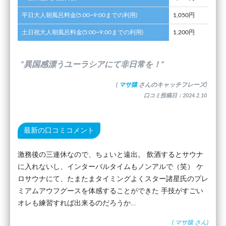
平日大人朝風呂料金(5:00~9:00までの利用)
1,050円
土日祝大人朝風呂料金(5:00~9:00までの利用)
1,200円
”異国感漂うユーラシアにて非日常を！”
(
マサ猿
さんのキャッチフレーズ)
口コミ投稿日：2024.2.10
最新の口コミコメント
激務後の三連休なので、ちょいと遠出。 飲酒するとサウナ
に入れないし、インターバルタイムもノンアルで（笑） ケ
ロサウナにて、たまたまタイミングよくスター諸星氏のプレ
ミアムアウフグースを体感することができた 手技がすごい
オレも練習すれば出来るのだろうか…
(
マサ猿
さん)