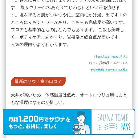
す。露天にもすぐに行けますので、ととのいの動線は秀逸で
す。 塩サウナ→60℃あたりでじわじわといい汗を流せま
す。塩を塗ると肌がつやつやに。室内にかけ湯、出てすぐの
ところに立ちシャワーがあり、こちらも完成度が高いです。
フロアも基本的なものはなんでもあります。 ご飯も美味し
く、ボディケア、あかすり、岩盤浴と総合点が高いです。
人気の理由がよくわかります。
(
bandaiseinenn
さん)
口コミ投稿日：2021.11.3
サウナ施設レビューをもっと見る
最新のサウナ室の口コミ
天井が高いため、体感温度は低め。オートロウリュ時にまと
もな温度になるのが惜しい。
口コミ投稿日：2018/04/06
最新の水風呂の口コミ