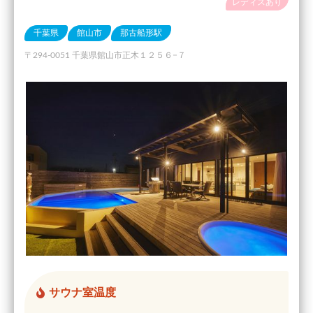
レディスあり
千葉県
館山市
那古船形駅
〒294-0051 千葉県館山市正木１２５６−７
サウナ室温度