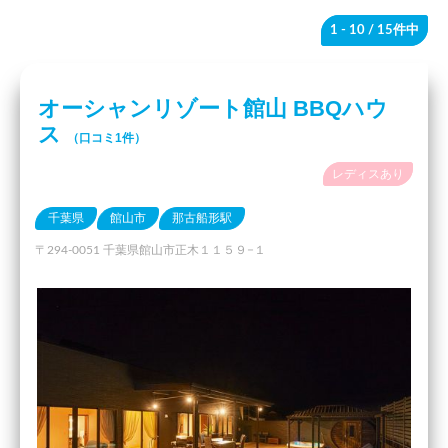
1 - 10
/ 15件中
オーシャンリゾート館山 BBQハウ
ス
（口コミ1件）
レディスあり
千葉県
館山市
那古船形駅
〒294-0051 千葉県館山市正木１１５９−１