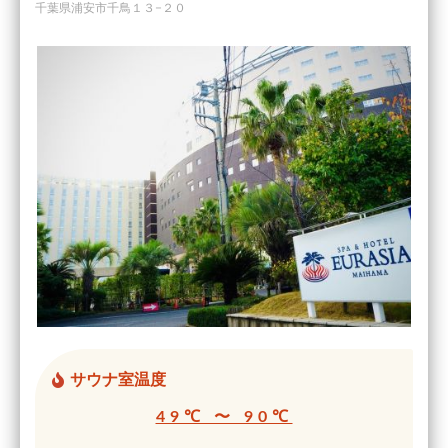
千葉県浦安市千鳥１３−２０
サウナ室温度
49℃ 〜 90℃