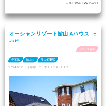
口コミ投稿日：2024/06/14
オーシャンリゾート館山 Aハウス
（口
コミ1件）
レディスあり
千葉県
館山市
那古船形駅
〒294-0051 千葉県館山市正木１２５６−１４２