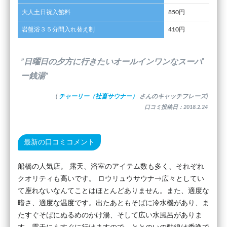
大人土日祝入館料
850円
岩盤浴３５分間入れ替え制
410円
”日曜日の夕方に行きたいオールインワンなスーパ
ー銭湯”
(
チャーリー（社畜サウナー）
さんのキャッチフレーズ)
口コミ投稿日：2018.2.24
最新の口コミコメント
船橋の人気店。 露天、浴室のアイテム数も多く、それぞれ
クオリティも高いです。 ロウリュウサウナ→広々としてい
て座れないなんてことはほとんどありません。また、適度な
暗さ、適度な温度です。出たあともそばに冷水機があり、ま
たすぐそばにぬるめのかけ湯、そして広い水風呂がありま