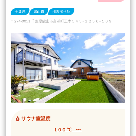
千葉県
館山市
那古船形駅
〒294-0051 千葉県館山市富浦町正木５４５−１２５６−１０９
サウナ室温度
100℃ 〜