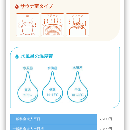
サウナ室タイプ
水風呂の温度帯
一般料金大人平日
2,200円
一般料金大人土日祝
2,700円