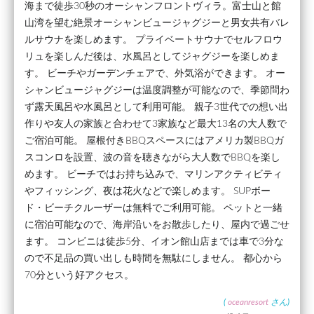
海まで徒歩30秒のオーシャンフロントヴィラ。富士山と館
山湾を望む絶景オーシャンビュージャグジーと男女共有バレ
ルサウナを楽しめます。 プライベートサウナでセルフロウ
リュを楽しんだ後は、水風呂としてジャグジーを楽しめま
す。 ビーチやガーデンチェアで、外気浴ができます。 オー
シャンビュージャグジーは温度調整が可能なので、季節問わ
ず露天風呂や水風呂として利用可能。 親子3世代での想い出
作りや友人の家族と合わせて3家族など最大13名の大人数で
ご宿泊可能。 屋根付きBBQスペースにはアメリカ製BBQガ
スコンロを設置、波の音を聴きながら大人数でBBQを楽し
めます。 ビーチではお持ち込みで、マリンアクティビティ
やフィッシング、夜は花火などで楽しめます。 SUPボー
ド・ビーチクルーザーは無料でご利用可能。 ペットと一緒
に宿泊可能なので、海岸沿いをお散歩したり、屋内で過ごせ
ます。 コンビニは徒歩5分、イオン館山店までは車で3分な
ので不足品の買い出しも時間を無駄にしません。 都心から
70分という好アクセス。
(
oceanresort
さん)