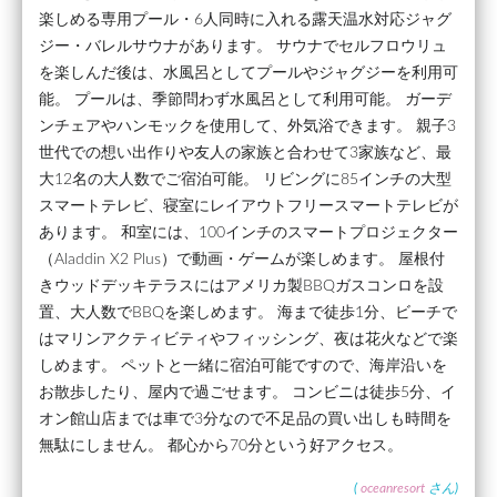
楽しめる専用プール・6人同時に入れる露天温水対応ジャグ
ジー・バレルサウナがあります。 サウナでセルフロウリュ
を楽しんだ後は、水風呂としてプールやジャグジーを利用可
能。 プールは、季節問わず水風呂として利用可能。 ガーデ
ンチェアやハンモックを使用して、外気浴できます。 親子3
世代での想い出作りや友人の家族と合わせて3家族など、最
大12名の大人数でご宿泊可能。 リビングに85インチの大型
スマートテレビ、寝室にレイアウトフリースマートテレビが
あります。 和室には、100インチのスマートプロジェクター
（Aladdin X2 Plus）で動画・ゲームが楽しめます。 屋根付
きウッドデッキテラスにはアメリカ製BBQガスコンロを設
置、大人数でBBQを楽しめます。 海まで徒歩1分、ビーチで
はマリンアクティビティやフィッシング、夜は花火などで楽
しめます。 ペットと一緒に宿泊可能ですので、海岸沿いを
お散歩したり、屋内で過ごせます。 コンビニは徒歩5分、イ
オン館山店までは車で3分なので不足品の買い出しも時間を
無駄にしません。 都心から70分という好アクセス。
(
oceanresort
さん)