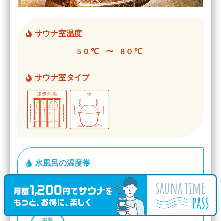
サウナ室温度
50℃ 〜 80℃
サウナ室タイプ
水風呂の温度帯