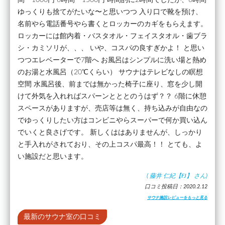
ゆっくりも捨てがたいな〜と思いつつ 入り口で靴を預け、
名前やら電話番号やら書くとロッカーのカギをもらえます。
ロッカーには館内着・バスタオル・フェイスタオル・歯ブラ
シ・カミソリが、、、 いや、コスパの良すぎかよ！ と思い
つつエレベーターで7階へ お風呂はシンプルに洗い場と熱め
のお湯と水風呂（20℃くらい） サウナはテレビなしの瞑想
空間 水風呂後、前までは無かった椅子に座り、窓を少し開
けて外気を入れればスパーンとととのうはず？？ 6階に休憩
スペースがありますが、売店等は無く、持ち込みが自由なの
でゆっくりしたい方はコンビニやらスーパーで何か買い込ん
でいくと良さげです。 新しくははありませんが、しっかり
と手入れがされており、その上コスパ最高！！ とても、よ
い施設だと思います。
(
藤井 仁紀【FJ】
さん)
口コミ投稿日：2020.2.12
サウナ施設レビューをもっと見る
最新のサウナ室の口コミ