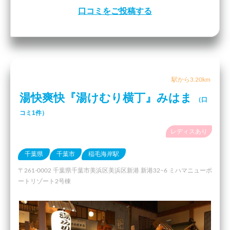
口コミをご投稿する
駅から3.20km
湯快爽快『湯けむり横丁』みはま
（口
コミ1件）
レディスあり
千葉県
千葉市
稲毛海岸駅
〒261-0002 千葉県千葉市美浜区美浜区新港 新港32−6 ミハマニューポ
ートリゾート2号棟