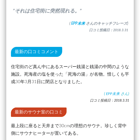
”それは住宅街に突然現れる。”
(
EPP未来
さんのキャッチフレーズ)
口コミ投稿日：2018.3.31
最新の口コミコメント
住宅街のど真ん中にあるスーパー銭湯と銭湯の中間のような
施設。死海産の塩を使った「死海の湯」が名物。惜しくも平
成30年3月31日に閉店となりました。
(
EPP未来
さん)
口コミ投稿日：2018.3.31
最新のサウナ室の口コミ
最上段に座ると天井まで30cmの理想のサウナ。珍しく背中
側にサウナヒーターが置いてある。