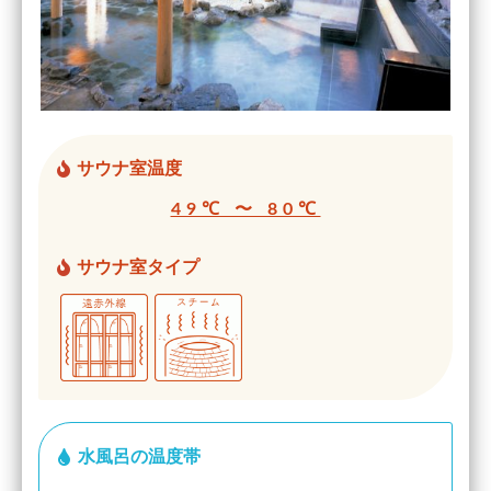
サウナ室温度
49℃ 〜 80℃
サウナ室タイプ
水風呂の温度帯