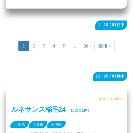
1 - 10
/ 81件中
1
2
3
4
5
…
次 ›
最後 »
11 - 20
/ 81件中
駅から3.50km
ルネサンス稲毛24
（口コミ1件）
千葉県
千葉市
稲毛駅