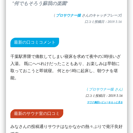
”何でもそろう蘇我の楽園”
(
プロサウナー猿
さんのキャッチフレーズ)
口コミ投稿日：2019.5.16
最新の口コミコメント
千葉駅界隈で痛飲してしまい寝床を求めて夜中の2時頃いざ
入湯。 既にへべれけだったこともあり、お楽しみは早朝に
取っておこうと即就寝。 何とか5時に起床し、朝ウナを堪
能。
(
プロサウナー猿
さん)
口コミ投稿日：2019.5.16
サウナ施設レビューをもっと見る
最新のサウナ室の口コミ
みなさんの投稿通りサウナはなかなかの熱々ぶりで発汗良好