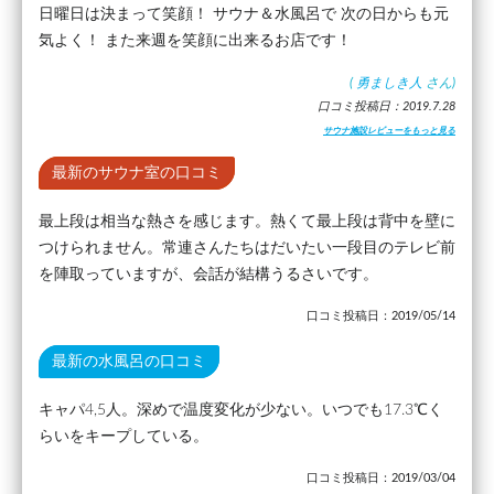
日曜日は決まって笑顔！ サウナ＆水風呂で 次の日からも元
気よく！ また来週を笑顔に出来るお店です！
(
勇ましき人
さん)
口コミ投稿日：2019.7.28
サウナ施設レビューをもっと見る
最新のサウナ室の口コミ
最上段は相当な熱さを感じます。熱くて最上段は背中を壁に
つけられません。常連さんたちはだいたい一段目のテレビ前
を陣取っていますが、会話が結構うるさいです。
口コミ投稿日：2019/05/14
最新の水風呂の口コミ
キャパ4,5人。深めで温度変化が少ない。いつでも17.3℃く
らいをキープしている。
口コミ投稿日：2019/03/04