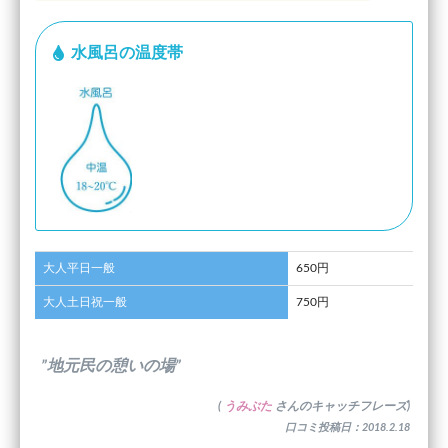
水風呂の温度帯
大人平日一般
650円
大人土日祝一般
750円
”地元民の憩いの場”
(
うみぶた
さんのキャッチフレーズ)
口コミ投稿日：2018.2.18