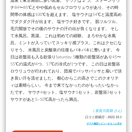
温泉で東京南部に多い黒湯。 サウナは２つ。 ストーンサウ
ナ84〜85℃とやや低めもセルフロウリュウがあり、その時
間帯の体感は100℃を超えます。 塩サウナは54℃と温度高め
でダクダク汗が出ます。 塩サウナ好きです。 肌ツルツル、
毛穴開放でその後のサウナの汗の出が良くなります。 そし
て水風呂。黒湯。 これは初めての経験。 まろやかな水風
呂。ミントが入っていてスッキリ感プラス。これはクセにな
りそう。 水風呂と炭酸泉の往復もパキパキに整います。 今
日は岩盤浴も入る欲張りSaturday 5種類の岩盤浴があり45〜
55℃の温式が4つ、17℃の冷式が1つです。 この日は岩盤浴
ロウリュウが行われており、団扇でバッサバッサと扇いで頂
き良い汗を流せました。 都心からこの高さでこのクオリテ
ィは素晴らしい。 今まで来てなかったのがもったいなかっ
たです。 サウナ4セット、塩サウナ1セット、岩盤浴3セット
サウナがあと5~10℃高かったら満点。
(
長良川良助
さん)
口コミ投稿日：2022.10.1
サウナ施設レビューをもっと見る