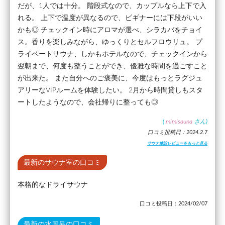
だが、1人では十分。 階段式なので、カップルなら上下で入
れる。 上下で温度が異なるので、ビギナーには下段がいい
かも◎ チェックイン時にアロマが選べ、シラカバをチョイ
ス。香りを楽しみながら、ゆっくりとセルフロウリュ。 プ
ライベートサウナ、しかもホテルなので、チェックインから
翌朝まで、何度も整うことができ、優雅な時間を過ごすこと
が出来た。 また自分へのご褒美に、今度はもっとラグジュ
アリーなVIPルームを体験したい。 2月から時間貸しもスタ
ートしたようなので、会社帰りに整っても◎
(
mimisauna
さん)
口コミ投稿日：2024.2.7
サウナ施設レビューをもっと見る
最新のサウナ室の口コミ
本格的なドライサウナ
口コミ投稿日：2024/02/07
最新の水風呂の口コミ