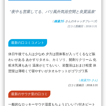
”夜中も営業してる、バリ風外気浴空間と良質温泉”
(
銭湯力5
さんのキャッチフレーズ)
口コミ投稿日：2018.3.31
最新の口コミコメント
休日午後でも人は少なめ 夕方は団体客が入ってくるなど賑
わいがある あかすりタオル、カミソリ、髭剃りクリーム 化
粧水乳液もあり 温泉がとてもいい、岩盤浴はおまけ程度 休
憩室は薄暗くて寝やすいがタオルケットがゴワゴワ系
(
銭湯力5
さん)
口コミ投稿日：2018.3.31
最新のサウナ室の口コミ
一般的なロッキーサウナ湿度もちょうどいいTV付きビート