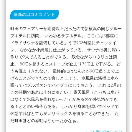
最新の口コミコメント
町田のフェアリーが期待以上だったので新横浜の同じグルー
プホテルに訪問。 いわゆるラブホテル。 ここには3部屋に
ドライサウナを設備しているようで903号室にチェックイ
ン。 なかなか小綺麗に仕上がっている。 サウナは奥に深い
作りで2人で入ることができる。 残念ながらロウリュは禁
止。 80℃を超えるとストーブが止まり75℃まで下がる。 ど
うも温まりきれない。 最終的にはなんとか90℃近くまで上
げることができたので良しとしよう。 水風呂は浴槽に水を
張ってバブルボタンでバイブラにしておこう。 これは2月の
この時期であれば十分に冷たい！ 露天風呂（こっちは水が
出なくて水風呂を作れなかった）があるので外気浴ができ
る！ととのい椅子もある。 しっかり身体を拭いてベッドで
休憩すればとても良いリラックスを得ることができた。 た
だ町田ほどの感動はなかったかなぁ。