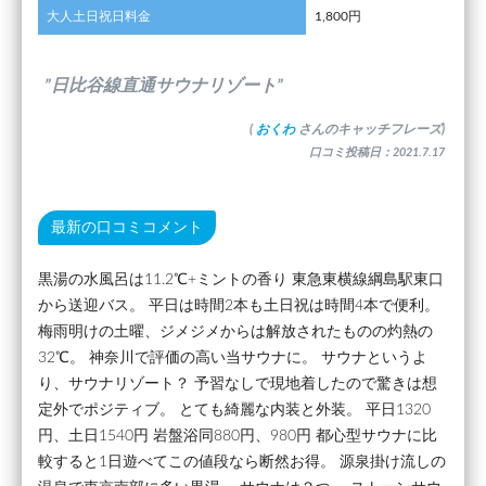
大人土日祝日料金
1,800円
”日比谷線直通サウナリゾート”
(
おくわ
さんのキャッチフレーズ)
口コミ投稿日：2021.7.17
最新の口コミコメント
黒湯の水風呂は11.2℃+ミントの香り 東急東横線綱島駅東口
から送迎バス。 平日は時間2本も土日祝は時間4本で便利。
梅雨明けの土曜、ジメジメからは解放されたものの灼熱の
32℃。 神奈川で評価の高い当サウナに。 サウナというよ
り、サウナリゾート？ 予習なしで現地着したので驚きは想
定外でポジティブ。 とても綺麗な内装と外装。 平日1320
円、土日1540円 岩盤浴同880円、980円 都心型サウナに比
較すると1日遊べてこの値段なら断然お得。 源泉掛け流しの