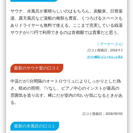
サウナ、水風呂が素晴らしいのはもちろん、炭酸泉、日替薬
湯、露天風呂など湯船の種類も豊富。くつろげるスペースも
ありドライヤーも無料で使える。ここまで充実している銭湯
サウナが670円で利用できるのは首都圏では貴重だと思う。
(
ヲーカー
さん)
口コミ投稿日：2018.9.1
サウナ施設レビューをもっと見る
最新のサウナ室の口コミ
中温だが5分間隔のオートロウリュによりしっかりとした熱
さ。暗めの照明、TVなし、ピアノ中心のインストが最高の
雰囲気を造り出す。稀にだが室内の匂いが気になるときがあ
る。
口コミ投稿日：2018/09/01
最新の水風呂の口コミ