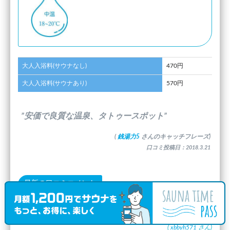
大人入浴料(サウナなし)
470円
大人入浴料(サウナあり)
570円
”安価で良質な温泉、タトゥースポット”
(
銭湯力5
さんのキャッチフレーズ)
口コミ投稿日：2018.3.21
最新の口コミコメント
良くも悪くも庶民のサウナ
(
xbbyh571
さん)