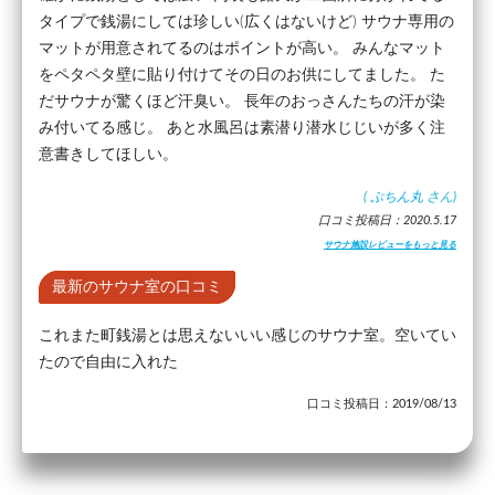
タイプで銭湯にしては珍しい(広くはないけど) サウナ専用の
マットが用意されてるのはポイントが高い。 みんなマット
をペタペタ壁に貼り付けてその日のお供にしてました。 た
だサウナが驚くほど汗臭い。 長年のおっさんたちの汗が染
み付いてる感じ。 あと水風呂は素潜り潜水じじいが多く注
意書きしてほしい。
(
ぷちん丸
さん)
口コミ投稿日：2020.5.17
サウナ施設レビューをもっと見る
最新のサウナ室の口コミ
これまた町銭湯とは思えないいい感じのサウナ室。空いてい
たので自由に入れた
口コミ投稿日：2019/08/13