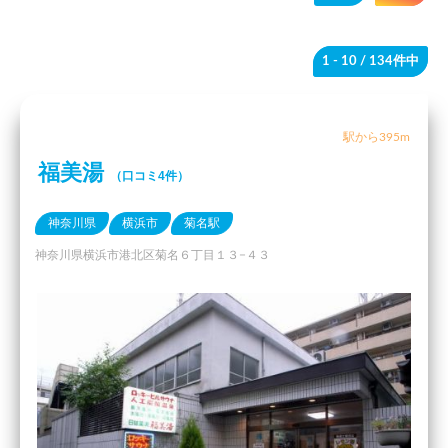
1 - 10
/ 134件中
駅から395m
福美湯
（口コミ4件）
神奈川県
横浜市
菊名駅
神奈川県横浜市港北区菊名６丁目１３−４３