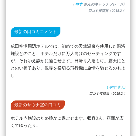
(
やす
さんのキャッチフレーズ)
口コミ投稿日：2018.2.4
最新の口コミコメント
成田空港周辺ホテルでは、初めての天然温泉を使用した温浴
施設とのこと。ホテルだけに万人向けのセッティングです
が、それゆえ静かに過ごせます。日帰り入浴も可。露天にと
とのい椅子あり。視界を横切る飛行機に旅情を馳せるのもよ
し！
(
やす
さん)
口コミ投稿日：2018.2.4
最新のサウナ室の口コミ
ホテル内施設のため静かに過ごせます。収容8人、座面が広
くてゆったり。