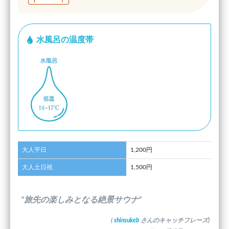
水風呂の温度帯
大人平日
1,200円
大人土日祝
1,500円
”旅先の楽しみとなる絶景サウナ”
(
shinsukeb
さんのキャッチフレーズ)