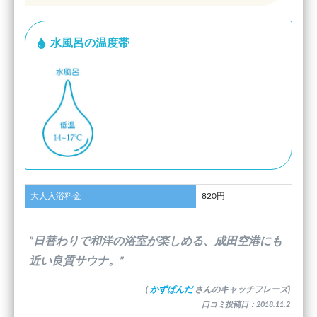
水風呂の温度帯
大人入浴料金
820円
”日替わりで和洋の浴室が楽しめる、成田空港にも
近い良質サウナ。”
(
かずぱんだ
さんのキャッチフレーズ)
口コミ投稿日：2018.11.2