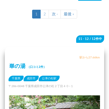
1
2
次 ›
最後 »
11 - 12
/ 12件中
駅から27.66km
崋の湯
（口コミ2件）
千葉県
成田市
公津の杜駅
〒286-0048 千葉県成田市公津の杜２丁目４０−１