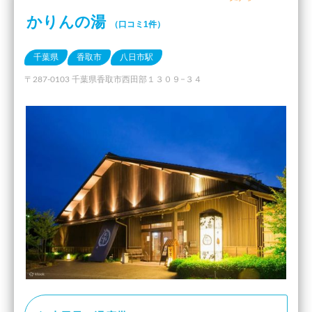
かりんの湯
（口コミ1件）
千葉県
香取市
八日市駅
〒287-0103 千葉県香取市西田部１３０９−３４