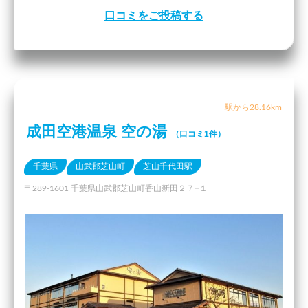
口コミをご投稿する
駅から28.16km
成田空港温泉 空の湯
（口コミ1件）
千葉県
山武郡芝山町
芝山千代田駅
〒289-1601 千葉県山武郡芝山町香山新田２７−１