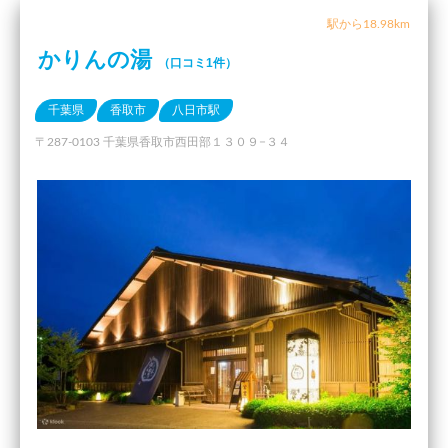
駅から18.98km
かりんの湯
（口コミ1件）
千葉県
香取市
八日市駅
〒287-0103 千葉県香取市西田部１３０９−３４