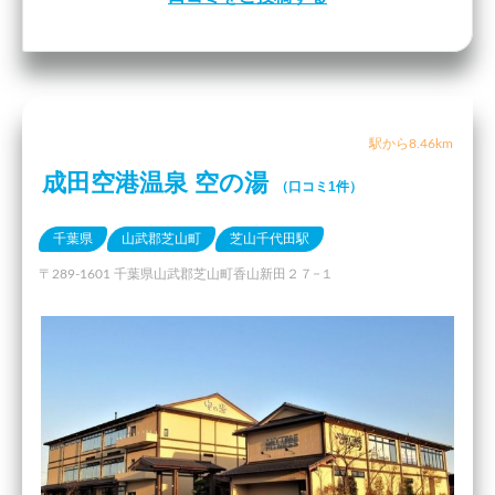
駅から8.46km
成田空港温泉 空の湯
（口コミ1件）
千葉県
山武郡芝山町
芝山千代田駅
〒289-1601 千葉県山武郡芝山町香山新田２７−１