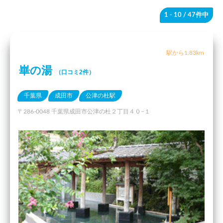
1 - 10
/ 47件中
駅から1.83km
崋の湯
（口コミ2件）
千葉県
成田市
公津の杜駅
〒286-0048 千葉県成田市公津の杜２丁目４０−１