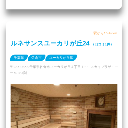
駅から15.49km
ルネサンスユーカリが丘24
（口コミ1件）
千葉県
佐倉市
ユーカリが丘駅
〒285-0858 千葉県佐倉市ユーカリが丘４丁目１−１ スカイプラザ・モ
ール 3･4階