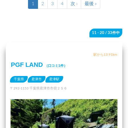
1
2
3
4
次 ›
最後 »
11 - 20
/ 33件中
駅から13.91km
PGF LAND
（口コミ1件）
千葉県
君津市
君津駅
〒292-1153 千葉県君津市市宿２５６