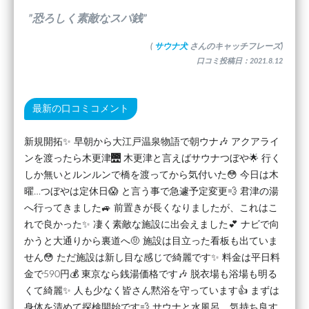
”恐ろしく素敵なスパ銭”
(
サウナ犬
さんのキャッチフレーズ)
口コミ投稿日：2021.8.12
最新の口コミコメント
新規開拓✨ 早朝から大江戸温泉物語で朝ウナ🎶 アクアライ
ンを渡ったら木更津🌉 木更津と言えばサウナつぼや🌟 行く
しか無いとルンルンで橋を渡ってから気付いた😳 今日は木
曜…つぼやは定休日😱 と言う事で急遽予定変更💨 君津の湯
へ行ってきました🚙 前置きが長くなりましたが、これはこ
れで良かった✨ 凄く素敵な施設に出会えました💕 ナビで向
かうと大通りから裏道へ🤨 施設は目立った看板も出ていま
せん😳 ただ施設は新し目な感じで綺麗です✨ 料金は平日料
金で590円💰 東京なら銭湯価格です🎶 脱衣場も浴場も明る
くて綺麗✨ 人も少なく皆さん黙浴を守っています👍 まずは
身体を清めて探検開始です💨 サウナと水風呂、気持ち良す