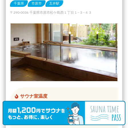
千葉県
市原市
五井駅
〒290-0036 千葉県市原市松ケ島西１丁目１−３−４３
サウナ室温度
80℃ 〜
サウナ室タイプ