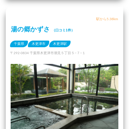
駅から5.38km
湯の郷かずさ
（口コミ1件）
千葉県
木更津市
木更津駅
〒292-0834 千葉県木更津市潮見５丁目５−７−１