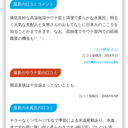
最新の口コミコメント
換気良好な高温低湿サウナ室と清潔で柔らかな水風呂。明る
く元気な支配人と女将さんのおもてなしに日本人のこころを
知ることかまできます。なお、高頻度でサウナ室内での絵画
鑑賞の機会も(^_^;)
(
たけ隊長
さん)
口コミ投稿日：2018.9.11
サウナ施設レビューをもっと見る
最新のサウナ室の口コミ
開店直後は十分温まってないことも。
口コミ投稿日：2018/01/08
最新の水風呂の口コミ
チラーなく14℃〜23℃位で季節による水温変動あり。水道
水ですが肌に吸い付く柔らかさです♪掛け流しでいつも清