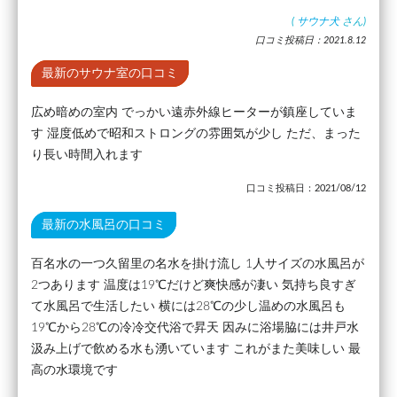
(
サウナ犬
さん)
口コミ投稿日：2021.8.12
最新のサウナ室の口コミ
広め暗めの室内 でっかい遠赤外線ヒーターが鎮座していま
す 湿度低めで昭和ストロングの雰囲気が少し ただ、まった
り長い時間入れます
口コミ投稿日：2021/08/12
最新の水風呂の口コミ
百名水の一つ久留里の名水を掛け流し 1人サイズの水風呂が
2つあります 温度は19℃だけど爽快感が凄い 気持ち良すぎ
て水風呂で生活したい 横には28℃の少し温めの水風呂も
19℃から28℃の冷冷交代浴で昇天 因みに浴場脇には井戸水
汲み上げで飲める水も湧いています これがまた美味しい 最
高の水環境です