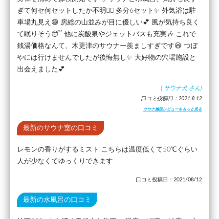
ぎて何セ何セットしたか不明😵‍💫 多分6セット✨ 外気浴は駐
車場丸見え😅 房総の山並みが目に優しい💕 風が気持ち良く
て眠りそう😴 他に炭酸泉やジェットバスも充実🎶 これで
銭湯価格なんて、木更津のサウナー羨ましすぎです😆 つぼ
やには行けませんでしたが後悔無し✨ 大好物の穴場施設と
出会えました💕
(
サウナ犬
さん)
口コミ投稿日：2021.8.12
サウナ施設レビューをもっと見る
最新のサウナ室の口コミ
レモンの香りがするミスト こちらは温度低くて50℃ぐらい
人が少なくてゆっくりできます
口コミ投稿日：2021/08/12
最新の水風呂の口コミ