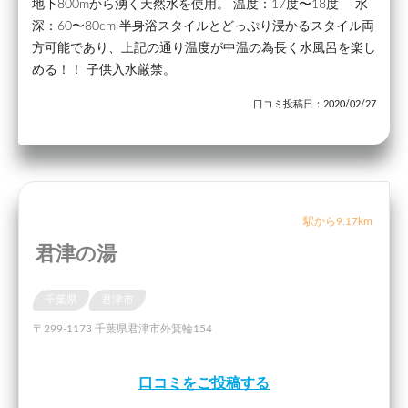
地下800mから湧く天然水を使用。 温度：17度〜18度 水
深：60〜80cm 半身浴スタイルとどっぷり浸かるスタイル両
方可能であり、上記の通り温度が中温の為長く水風呂を楽し
める！！ 子供入水厳禁。
口コミ投稿日：2020/02/27
駅から9.17km
君津の湯
千葉県
君津市
〒299-1173 千葉県君津市外箕輪154
口コミをご投稿する