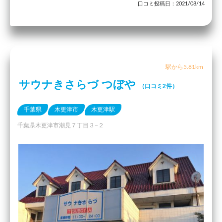
口コミ投稿日：2021/08/14
駅から5.81km
サウナきさらづ つぼや
（口コミ2件）
千葉県
木更津市
木更津駅
千葉県木更津市潮見７丁目３−２