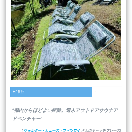
HP参照
-
”都内からほどよい距離。週末アウトドアサウナア
ドベンチャー”
(
ウォルター・ヒューズ・フィツロイ
さんのキャッチフレーズ)