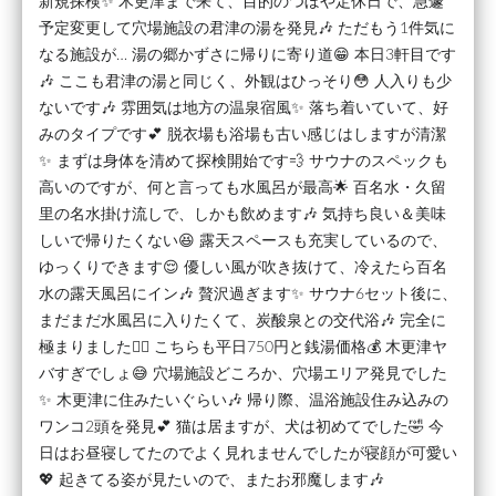
新規探検✨ 木更津まで来て、目的のつぼや定休日で、急遽
予定変更して穴場施設の君津の湯を発見🎶 ただもう1件気に
なる施設が… 湯の郷かずさに帰りに寄り道😁 本日3軒目です
🎶 ここも君津の湯と同じく、外観はひっそり😳 人入りも少
ないです🎶 雰囲気は地方の温泉宿風✨ 落ち着いていて、好
みのタイプです💕 脱衣場も浴場も古い感じはしますが清潔
✨ まずは身体を清めて探検開始です💨 サウナのスペックも
高いのですが、何と言っても水風呂が最高🌟 百名水・久留
里の名水掛け流しで、しかも飲めます🎶 気持ち良い＆美味
しいで帰りたくない😆 露天スペースも充実しているので、
ゆっくりできます😌 優しい風が吹き抜けて、冷えたら百名
水の露天風呂にイン🎶 贅沢過ぎます✨ サウナ6セット後に、
まだまだ水風呂に入りたくて、炭酸泉との交代浴🎶 完全に
極まりました😵‍💫 こちらも平日750円と銭湯価格💰 木更津ヤ
バすぎでしょ😅 穴場施設どころか、穴場エリア発見でした
✨ 木更津に住みたいぐらい🎶 帰り際、温浴施設住み込みの
ワンコ2頭を発見💕 猫は居ますが、犬は初めてでした🤣 今
日はお昼寝してたのでよく見れませんでしたが寝顔が可愛い
💖 起きてる姿が見たいので、またお邪魔します🎶