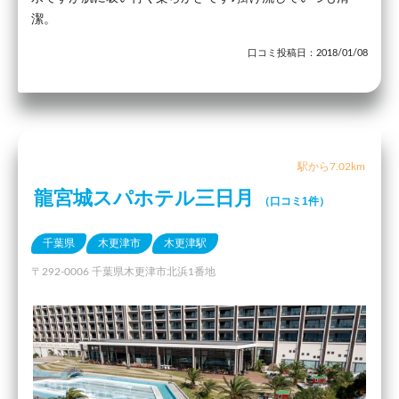
潔。
口コミ投稿日：2018/01/08
駅から7.02km
龍宮城スパホテル三日月
（口コミ1件）
千葉県
木更津市
木更津駅
〒292-0006 千葉県木更津市北浜1番地