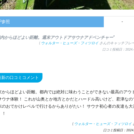
P参照
-
都内からほどよい距離。週末アウトドアサウナアドベンチャー”
(
ウォルター・ヒューズ・フィツロイ
さんのキャッチフレー
口コミ投稿日：2024.4
最新の口コミコメント
京からほどよい距離。都内では絶対に味わうことができない最高のアウ
サウナ体験！ これが山奥とか地方とかだとハードル高いけど、君津なの
末のおでかけレベルで行けるからありがたい！ サウナ初心者の友達も大
！！
(
ウォルター・ヒューズ・フィツロイ
口コミ投稿日：2024.4