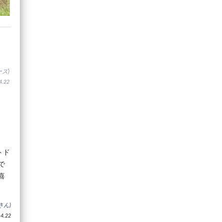
ズ)
.22
トド
で
喜
さん)
.22