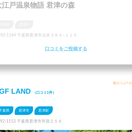
大江戸温泉物語 君津の森
千葉県
君津市
292-1144 千葉県君津市法木３８４−１１９
口コミをご投稿する
駅から17.0
GF LAND
（口コミ1件）
千葉県
君津市
君津駅
292-1153 千葉県君津市市宿２５６