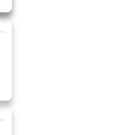
9km
0km