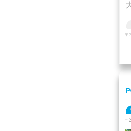
〒
P
〒