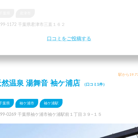
千葉県
君津市
299-1172 千葉県君津市三直１６２
口コミをご投稿する
駅から19.7
天然温泉 湯舞音 袖ケ浦店
（口コミ1件）
千葉県
袖ケ浦市
袖ケ浦駅
299-0269 千葉県袖ケ浦市袖ケ浦駅前１丁目３９−１５