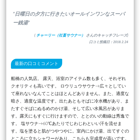
”日曜日の夕方に行きたいオールインワンなスーパ
ー銭湯”
(
チャーリー（社畜サウナー）
さんのキャッチフレーズ)
口コミ投稿日：2018.2.24
最新の口コミコメント
船橋の人気店。 露天、浴室のアイテム数も多く、それぞれ
クオリティも高いです。 ロウリュウサウナ→広々としてい
て座れないなんてことはほとんどありません。また、適度な
暗さ、適度な温度です。出たあともそばに冷水機があり、ま
たすぐそばにぬるめのかけ湯、そして広い水風呂がありま
す。露天にもすぐに行けますので、ととのいの動線は秀逸で
す。 塩サウナ→60℃あたりでじわじわといい汗を流せま
す。塩を塗ると肌がつやつやに。室内にかけ湯、出てすぐの
ところに立ちシャワーがあり、こちらも完成度が高いです。