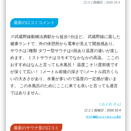
口コミ投稿日：2020.10.4
最新の口コミコメント
JR武蔵野線船橋法典駅から徒歩5分ほど。 武蔵野線に面した
健康ランドで、外の休憩所から電車が見えて開放感あり。
サウナは2種類 タワー型サウナは6段あり温度の違いが楽し
めます。 ミストサウナはヨモギでなかなかの高温。 ここの
おすすめはなんと言っても水風呂！ 温度こそ16度前後です
が深くて広い！ 1メートル前後の深さで3メートル四方くら
いの大きさがあり、水量が多いので温度の一定感が違いま
す。 この水風呂のためにここに来ても良いと言っても過言
ではありません。
(
おくわ
さん)
口コミ投稿日：2020.10.4
サウナ施設レビューをもっと見る
最新のサウナ室の口コミ