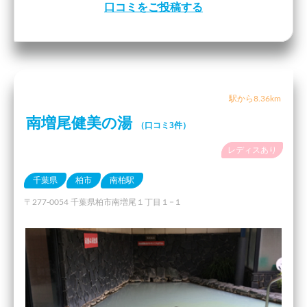
口コミをご投稿する
駅から8.36km
南増尾健美の湯
（口コミ3件）
レディスあり
千葉県
柏市
南柏駅
〒277-0054 千葉県柏市南増尾１丁目１−１