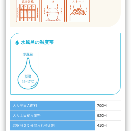
水風呂の温度帯
大人平日入館料
700円
大人土日祝入館料
850円
岩盤浴３５分間入れ替え制
410円