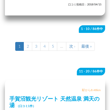
口コミ投稿日：2018/04/15
1 - 10
/ 86件中
1
2
3
4
5
…
次 ›
最後 »
11 - 20
/ 86件中
駅から8.48km
手賀沼観光リゾート 天然温泉 満天の
湯
（口コミ1件）