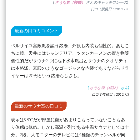
(
さうな姫（桜餅）
さんのキャッチフレーズ)
口コミ投稿日：2018.9.3
最新の口コミコメント
ベルサイユ宮殿風を謳う銭湯、外観も内装も個性的。あちこ
ちに鏡、天井にはシャンデリア、ツタンカーメンの置き物等
個性的だがサウナ2つに地下水水風呂とサウナのクオリティ
は本格派。宮殿のようなゴージャスな内装でありながらドラ
イヤーは20円という銭湯らしさも。
(
さうな姫（桜餅）
さん)
口コミ投稿日：2018.9.3
最新のサウナ室の口コミ
表示は98℃だが部屋に熱があまりこもっていないこともあ
り体感は低め。しかし高温が別である中温サウナとしては十
分。2段。大モニターのテレビには4種類のチャンネルが同