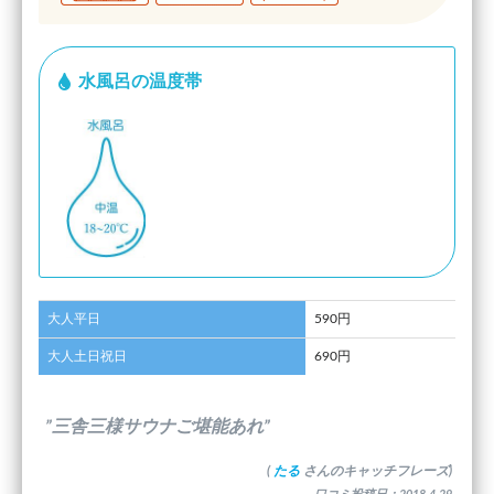
水風呂の温度帯
大人平日
590円
大人土日祝日
690円
”三舎三様サウナご堪能あれ”
(
たる
さんのキャッチフレーズ)