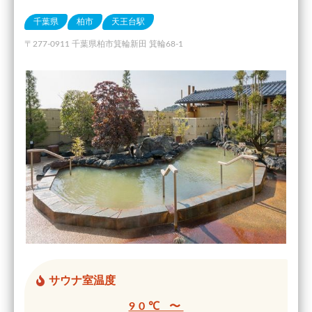
千葉県
柏市
天王台駅
〒277-0911 千葉県柏市箕輪新田 箕輪68-1
サウナ室温度
90℃ 〜