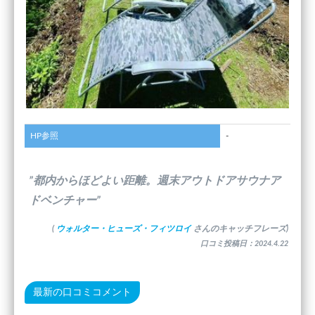
HP参照
-
”都内からほどよい距離。週末アウトドアサウナア
ドベンチャー”
(
ウォルター・ヒューズ・フィツロイ
さんのキャッチフレーズ)
口コミ投稿日：2024.4.22
最新の口コミコメント