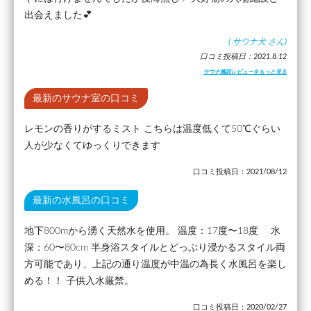
出会えました💕
(
サウナ犬
さん)
口コミ投稿日：2021.8.12
サウナ施設レビューをもっと見る
最新のサウナ室の口コミ
レモンの香りがするミスト こちらは温度低くて50℃ぐらい
人が少なくてゆっくりできます
口コミ投稿日：2021/08/12
最新の水風呂の口コミ
地下800mから湧く天然水を使用。 温度：17度〜18度 水
深：60〜80cm 半身浴スタイルとどっぷり浸かるスタイル両
方可能であり、上記の通り温度が中温の為長く水風呂を楽し
める！！ 子供入水厳禁。
口コミ投稿日：2020/02/27