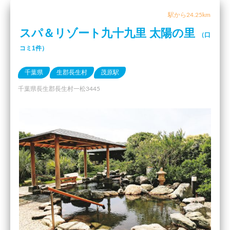
駅から24.25km
スパ＆リゾート九十九里 太陽の里
（口
コミ1件）
千葉県
生郡長生村
茂原駅
千葉県長生郡長生村一松3445