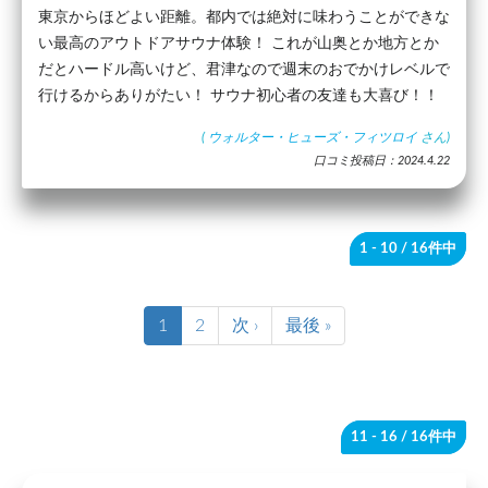
東京からほどよい距離。都内では絶対に味わうことができな
い最高のアウトドアサウナ体験！ これが山奥とか地方とか
だとハードル高いけど、君津なので週末のおでかけレベルで
行けるからありがたい！ サウナ初心者の友達も大喜び！！
(
ウォルター・ヒューズ・フィツロイ
さん)
口コミ投稿日：2024.4.22
1 - 10
/ 16件中
1
2
次 ›
最後 »
11 - 16
/ 16件中