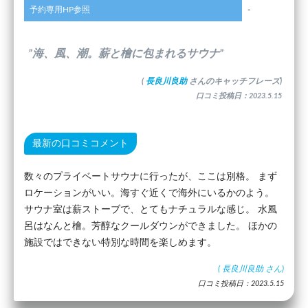
予約専用HP参照
-
”海、風、潮。薪と檜に包まれるサウナ”
(
長良川良助
さんのキャッチフレーズ)
口コミ投稿日：2023.5.15
最新の口コミコメント
数々のプライベートサウナに行ったが、ここは別格。 まず
ロケーションがいい。海すぐ近くで海外にいるかのよう。
サウナ室は薪ストーブで、とてもナチュラルな感じ。 水風
呂はなんと檜。芳醇なクールダウンができました。 ほかの
施設ではできない特別な時間を楽しめます。
(
長良川良助
さん)
口コミ投稿日：2023.5.15