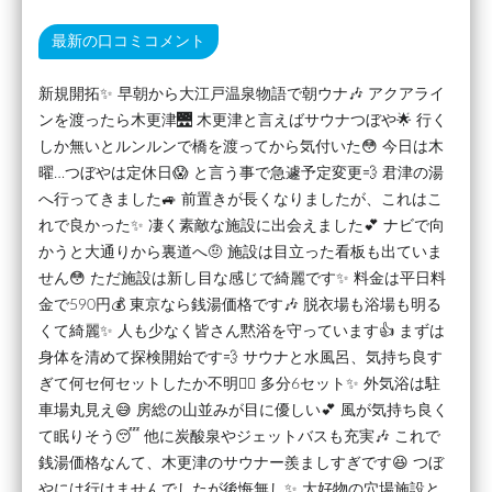
最新の口コミコメント
新規開拓✨ 早朝から大江戸温泉物語で朝ウナ🎶 アクアライ
ンを渡ったら木更津🌉 木更津と言えばサウナつぼや🌟 行く
しか無いとルンルンで橋を渡ってから気付いた😳 今日は木
曜…つぼやは定休日😱 と言う事で急遽予定変更💨 君津の湯
へ行ってきました🚙 前置きが長くなりましたが、これはこ
れで良かった✨ 凄く素敵な施設に出会えました💕 ナビで向
かうと大通りから裏道へ🤨 施設は目立った看板も出ていま
せん😳 ただ施設は新し目な感じで綺麗です✨ 料金は平日料
金で590円💰 東京なら銭湯価格です🎶 脱衣場も浴場も明る
くて綺麗✨ 人も少なく皆さん黙浴を守っています👍 まずは
身体を清めて探検開始です💨 サウナと水風呂、気持ち良す
ぎて何セ何セットしたか不明😵‍💫 多分6セット✨ 外気浴は駐
車場丸見え😅 房総の山並みが目に優しい💕 風が気持ち良く
て眠りそう😴 他に炭酸泉やジェットバスも充実🎶 これで
銭湯価格なんて、木更津のサウナー羨ましすぎです😆 つぼ
やには行けませんでしたが後悔無し✨ 大好物の穴場施設と