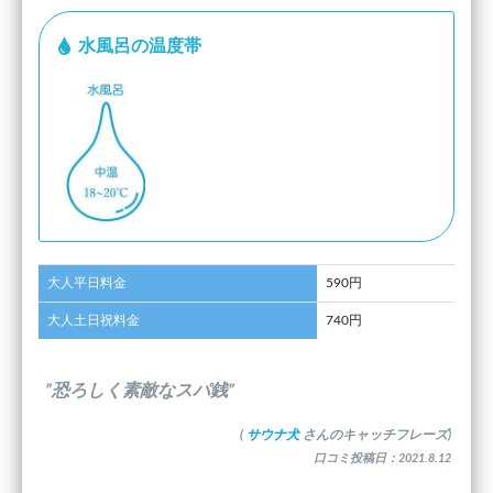
水風呂の温度帯
大人平日料金
590円
大人土日祝料金
740円
”恐ろしく素敵なスパ銭”
(
サウナ犬
さんのキャッチフレーズ)
口コミ投稿日：2021.8.12