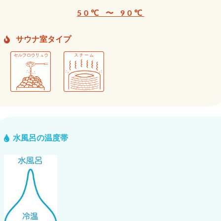
50℃ 〜 90℃
サウナ室タイプ
水風呂の温度帯