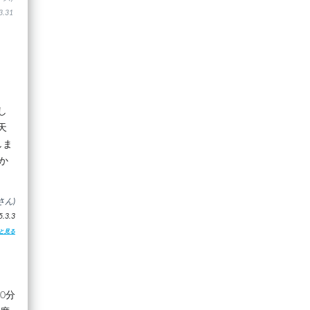
.31
し
天
しま
か
さん)
3.3
と見る
0分