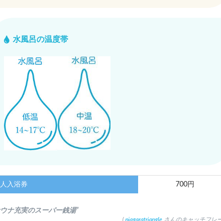
水風呂の温度帯
人入浴券
700円
サウナ充実のスーパー銭湯”
(
niagaratriangle
さんのキャッチフレー