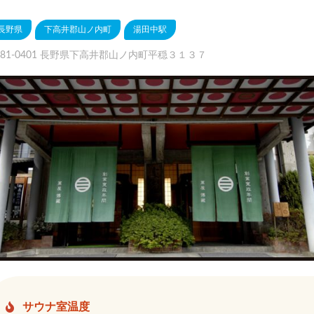
長野県
下高井郡山ノ内町
湯田中駅
381-0401 長野県下高井郡山ノ内町平穏３１３７
サウナ室温度