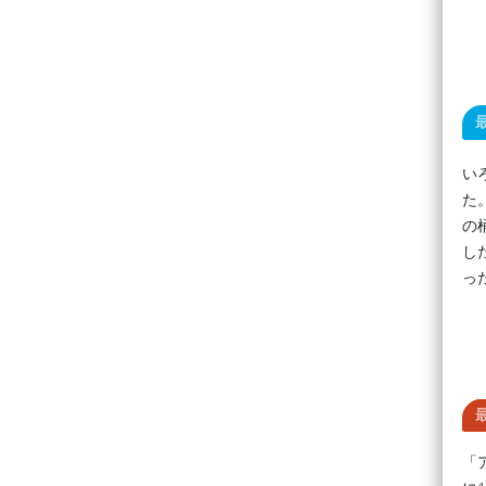
い
た
の
し
っ
「