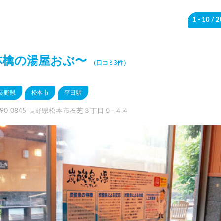
1 - 10
/ 
林檎の湯屋おぶ〜
（口コミ3件）
長野県
松本市
平田駅
390-0845 長野県松本市石芝３丁目９−４４