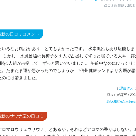
口コミ投稿日：2019.3
最新の口コミコメント
ろいろなお風呂があり とてもよかったです。 水素風呂もあり堪能しま
。 しかし 水風呂脇の長椅子を１人で占拠してずっと寝ている人や 露
桶を3人組が占拠して ずっと騒いでいました。 午前中なのにびっくり
た。たまたま運が悪かったのでしょうか ?信州健康ランドより客層が悪
たのには驚きました。
(
湯気さん
口コミ投稿日：2025.
サウナ施設レビューをもっ
最新のサウナ室の口コミ
アロマロウリュウサウナ」とあるが，それほどアロマの香りはしない。3