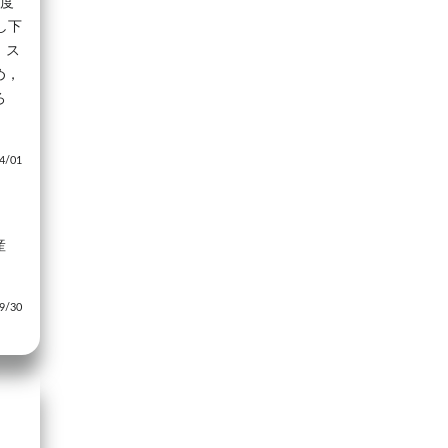
温度
し下
。ス
め，
ろ
/01
産
/30