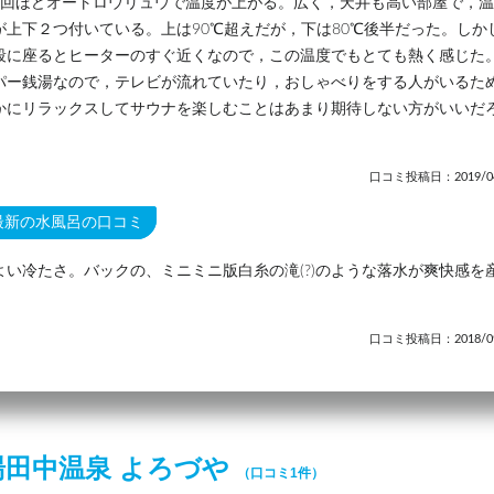
1回ほどオートロウリュウで温度が上がる。広く，天井も高い部屋で，
が上下２つ付いている。上は90℃超えだが，下は80℃後半だった。しか
段に座るとヒーターのすぐ近くなので，この温度でもとても熱く感じた
パー銭湯なので，テレビが流れていたり，おしゃべりをする人がいるた
かにリラックスしてサウナを楽しむことはあまり期待しない方がいいだ
。
口コミ投稿日：2019/04
最新の水風呂の口コミ
よい冷たさ。バックの、ミニミニ版白糸の滝(?)のような落水が爽快感を
。
口コミ投稿日：2018/09
湯田中温泉 よろづや
（口コミ1件）