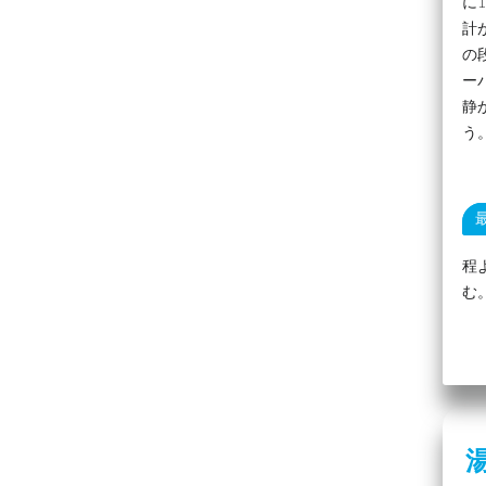
に
計
の
ー
静
う
程
む