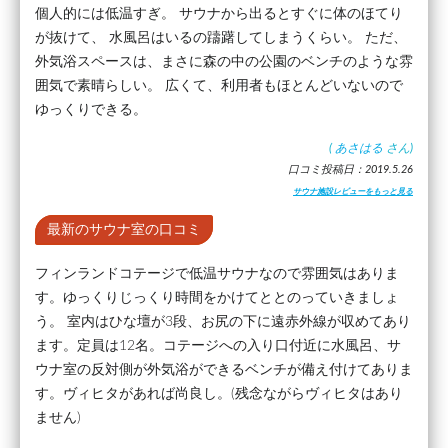
個人的には低温すぎ。 サウナから出るとすぐに体のほてり
が抜けて、 水風呂はいるの躊躇してしまうくらい。 ただ、
外気浴スペースは、まさに森の中の公園のベンチのような雰
囲気で素晴らしい。 広くて、利用者もほとんどいないので
ゆっくりできる。
(
あさはる
さん)
口コミ投稿日：2019.5.26
サウナ施設レビューをもっと見る
最新のサウナ室の口コミ
フィンランドコテージで低温サウナなので雰囲気はありま
す。ゆっくりじっくり時間をかけてととのっていきましょ
う。 室内はひな壇が3段、お尻の下に遠赤外線が収めてあり
ます。定員は12名。コテージへの入り口付近に水風呂、サ
ウナ室の反対側が外気浴ができるベンチが備え付けてありま
す。ヴィヒタがあれば尚良し。(残念ながらヴィヒタはあり
ません)