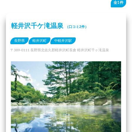
全1件
軽井沢千ケ滝温泉
（口コミ2件）
長野県
軽井沢町
中軽井沢駅
〒389-0111 長野県北佐久郡軽井沢町長倉 軽井沢町千ヶ滝温泉