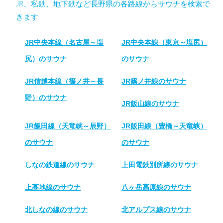
JR、私鉄、地下鉄など長野県の各路線からサウナを検索で
きます
JR中央本線（名古屋～塩
JR中央本線（東京～塩尻）
尻）のサウナ
のサウナ
JR信越本線（篠ノ井～長
JR篠ノ井線のサウナ
野）のサウナ
JR飯山線のサウナ
JR飯田線（天竜峡～辰野）
JR飯田線（豊橋～天竜峡）
のサウナ
のサウナ
しなの鉄道線のサウナ
上田電鉄別所線のサウナ
上高地線のサウナ
八ヶ岳高原線のサウナ
北しなの線のサウナ
北アルプス線のサウナ