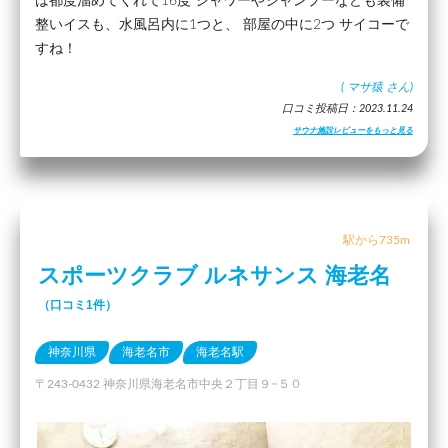
は都度溜めてくれて16度 シャワーやシャンプーなども装備
整いイスも、水風呂内に1つと、 部屋の中に2つ サイコーで
すね！
(
マサ猿
さん)
口コミ投稿日：2023.11.24
サウナ施設レビューをもっと見る
駅から735m
スポーツクラブ ルネサンス 海老名
（口コミ1件）
神奈川県
海老名市
海老名駅
〒243-0432 神奈川県海老名市中央２丁目９−５０