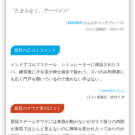
”たまらなく、アーベイン”
(
SAHANJI
さんのキャッチフレーズ)
口コミ投稿日：2019.1.29
最新の口コミコメント
インドアゴルフスクール、シミュレーターに併設されたス
パ。練習後に汗を流す紳士淑女で賑わう。スパのみ利用者に
も広く門戸を開いているので使わない手はない。
(
SAHANJI
さん)
口コミ投稿日：2019.1.29
最新のサウナ室の口コミ
普段スチームサウナには食指が動かないがガラス張りの内部
が蒸気でほとんど見えないのに興味を惹かれ入ってみたのが