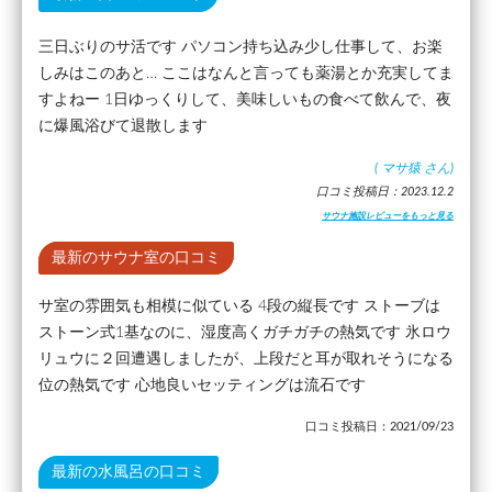
三日ぶりのサ活です パソコン持ち込み少し仕事して、お楽
しみはこのあと… ここはなんと言っても薬湯とか充実してま
すよねー 1日ゆっくりして、美味しいもの食べて飲んで、夜
に爆風浴びて退散します
(
マサ猿
さん)
口コミ投稿日：2023.12.2
サウナ施設レビューをもっと見る
最新のサウナ室の口コミ
サ室の雰囲気も相模に似ている 4段の縦長です ストーブは
ストーン式1基なのに、湿度高くガチガチの熱気です 氷ロウ
リュウに２回遭遇しましたが、上段だと耳が取れそうになる
位の熱気です 心地良いセッティングは流石です
口コミ投稿日：2021/09/23
最新の水風呂の口コミ