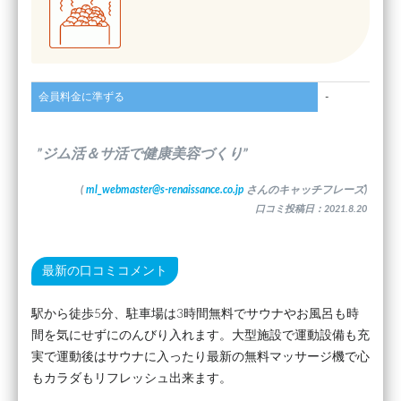
会員料金に準ずる
-
”ジム活＆サ活で健康美容づくり”
(
ml_webmaster@s-renaissance.co.jp
さんのキャッチフレーズ)
口コミ投稿日：2021.8.20
最新の口コミコメント
駅から徒歩5分、駐車場は3時間無料でサウナやお風呂も時
間を気にせずにのんびり入れます。大型施設で運動設備も充
実で運動後はサウナに入ったり最新の無料マッサージ機で心
もカラダもリフレッシュ出来ます。