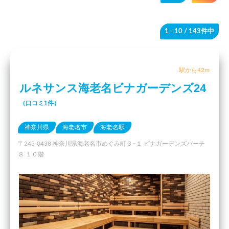
1 - 10
/ 143件中
駅から42m
ルネサンス海老名ビナガーデンズ24
（口コミ1件）
神奈川県
海老名市
海老名駅
〒243-0438 神奈川県海老名市めぐみ町３−１ ビナガーデンズパーチ
８ １０階