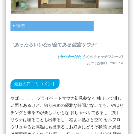
HP参照
-
”あったらいいなが全てある個室サウナ”
(
サウナーけた
さんのキャッチフレーズ)
口コミ投稿日：2023.7.4
最新の口コミコメント
やばぃ、、、 プライベートサウナ初見参なぅ 独りって淋し
い面もあるけど、独り占めの優雅な時間だな… でも、やはり
チングと来るのが楽しいかもな おしゃべりできるし（笑）
サウナは寝ることも出来るし、程よい熱さと空間 セルフロ
ウリュやると高温にも出来るしお好きにどうぞ状態 水風呂