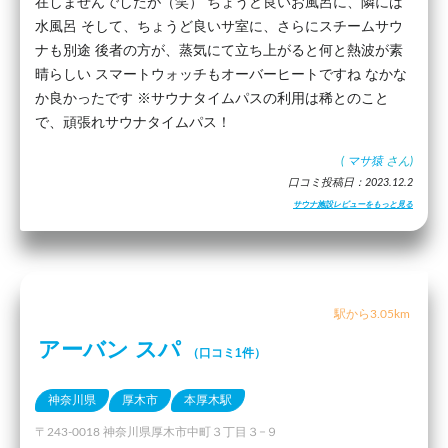
在しませんでしたが（笑） ちょうど良いお風呂に、隣には
水風呂 そして、ちょうど良いサ室に、さらにスチームサウ
ナも別途 後者の方が、蒸気にて立ち上がると何と熱波が素
晴らしい スマートウォッチもオーバーヒートですね なかな
か良かったです ※サウナタイムパスの利用は稀とのこと
で、頑張れサウナタイムパス！
(
マサ猿
さん)
口コミ投稿日：2023.12.2
サウナ施設レビューをもっと見る
駅から3.05km
アーバン スパ
（口コミ1件）
神奈川県
厚木市
本厚木駅
〒243-0018 神奈川県厚木市中町３丁目３−９