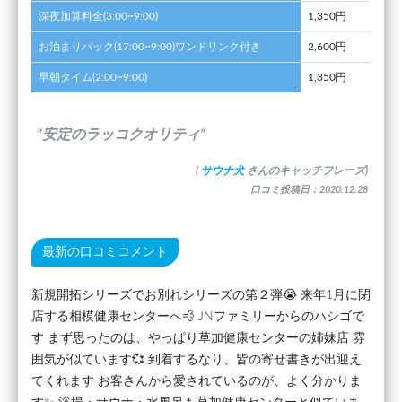
深夜加算料金(3:00~9:00)
1,350円
お泊まりパック(17:00~9:00)ワンドリンク付き
2,600円
早朝タイム(2:00~9:00)
1,350円
”安定のラッコクオリティ”
(
サウナ犬
さんのキャッチフレーズ)
口コミ投稿日：2020.12.28
最新の口コミコメント
新規開拓シリーズでお別れシリーズの第２弾😭 来年1月に閉
店する相模健康センターへ💨 JNファミリーからのハシゴで
す まず思ったのは、やっぱり草加健康センターの姉妹店 雰
囲気が似ています💞 到着するなり、皆の寄せ書きが出迎え
てくれます お客さんから愛されているのが、よく分かりま