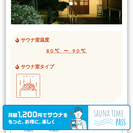
サウナ室温度
80℃ 〜 90℃
サウナ室タイプ
水風呂の温度帯