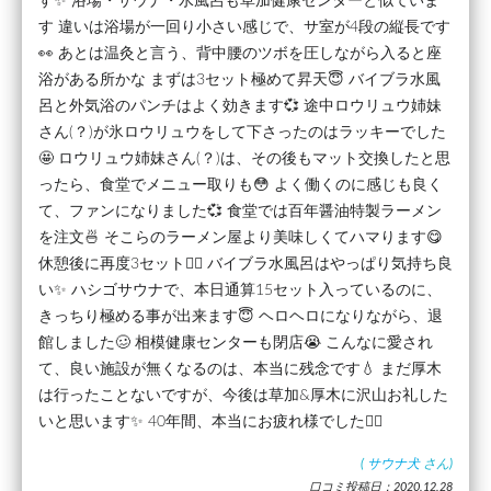
す✨ 浴場・サウナ・水風呂も草加健康センターと似ていま
す 違いは浴場が一回り小さい感じで、サ室が4段の縦長です
👀 あとは温灸と言う、背中腰のツボを圧しながら入ると座
浴がある所かな まずは3セット極めて昇天😇 バイブラ水風
呂と外気浴のパンチはよく効きます💞 途中ロウリュウ姉妹
さん(？)が氷ロウリュウをして下さったのはラッキーでした
🤩 ロウリュウ姉妹さん(？)は、その後もマット交換したと思
ったら、食堂でメニュー取りも😳 よく働くのに感じも良く
て、ファンになりました💞 食堂では百年醤油特製ラーメン
を注文🍜 そこらのラーメン屋より美味しくてハマります😋
休憩後に再度3セット🧖‍♂️ バイブラ水風呂はやっぱり気持ち良
い✨ ハシゴサウナで、本日通算15セット入っているのに、
きっちり極める事が出来ます😇 ヘロヘロになりながら、退
館しました🥴 相模健康センターも閉店😭 こんなに愛され
て、良い施設が無くなるのは、本当に残念です💧 まだ厚木
は行ったことないですが、今後は草加&厚木に沢山お礼した
いと思います✨ 40年間、本当にお疲れ様でした🙇‍♂️
(
サウナ犬
さん)
口コミ投稿日：2020.12.28