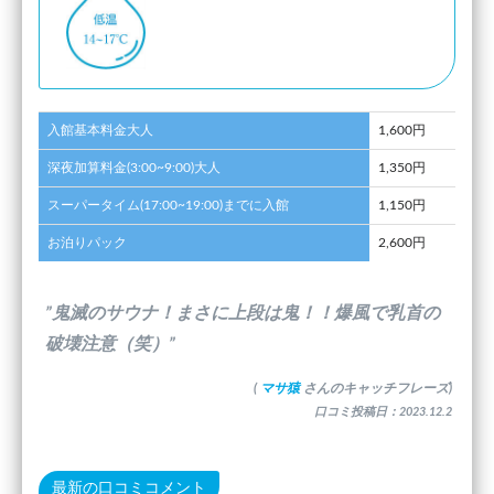
入館基本料金大人
1,600円
深夜加算料金(3:00~9:00)大人
1,350円
スーパータイム(17:00~19:00)までに入館
1,150円
お泊りパック
2,600円
”鬼滅のサウナ！まさに上段は鬼！！爆風で乳首の
破壊注意（笑）”
(
マサ猿
さんのキャッチフレーズ)
口コミ投稿日：2023.12.2
最新の口コミコメント