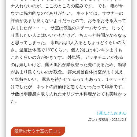
ナ入れないのが、ここのところの悩みです。 でも、妻がサ
ウナに協力的なのでありがたい。 ネットでは、サウナーの
評価があまり良くないようだったので、おそるおそる入って
みましたが・・・。 サ室は低温のスチームサウナ。 じっく
り蒸したい人にはいいかもだけど、ちょっと時間かかるなぁ
と思ってしまった。 水風呂は3人入るとちょうどくらいの広
さ。温度は体感で18℃くらい。個人的にはキンキンよりも
これくらいの方が好きです。 外気浴、デッキチェアがある
のは嬉しいけど、露天風呂が階段登った先にあるため、動線
があまり良くないのが残念。 露天風呂自体は空がよく見え
て気持ちいい。 家族を待たせてるってもあって、1セットだ
けでしたが、ネットの評価ほど悪くなかったって印象です。
サ飯は季節感を取り入れたオリジナル料理がとても美味かっ
た。
(
蒸人よしお
さん)
口コミ投稿日：2021.12.8
最新のサウナ室の口コミ