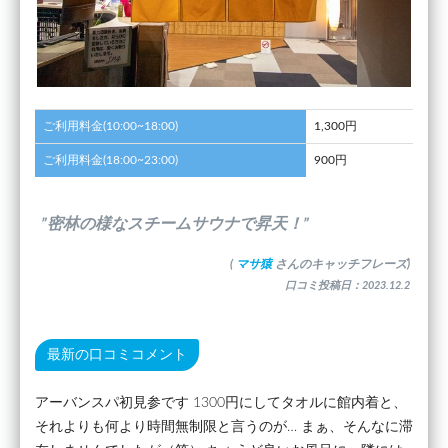
ご利用料金(10:00~18:00)
1,300円
ご利用料金(18:00~23:00)
900円
”密林の様なスチームサウナで昇天！”
(
マサ猿
さんのキャッチフレーズ)
口コミ投稿日：2023.12.2
最新の口コミコメント
アーバンスパ初見参です 1300円にしてタオルに館内着と、
それよりも何より時間無制限と言うのが… まぁ、そんなに滞