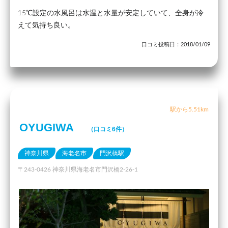
15℃設定の水風呂は水温と水量が安定していて、全身が冷
えて気持ち良い。
口コミ投稿日：2018/01/09
駅から5.51km
OYUGIWA
（口コミ6件）
神奈川県
海老名市
門沢橋駅
〒243-0426 神奈川県海老名市門沢橋2-26-1