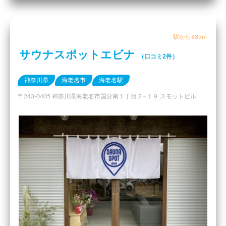
駅から639m
サウナスポットエビナ
（口コミ2件）
神奈川県
海老名市
海老名駅
〒243-0405 神奈川県海老名市国分南１丁目２−１９ スモットビル