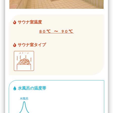
サウナ室温度
80℃ 〜 90℃
サウナ室タイプ
水風呂の温度帯