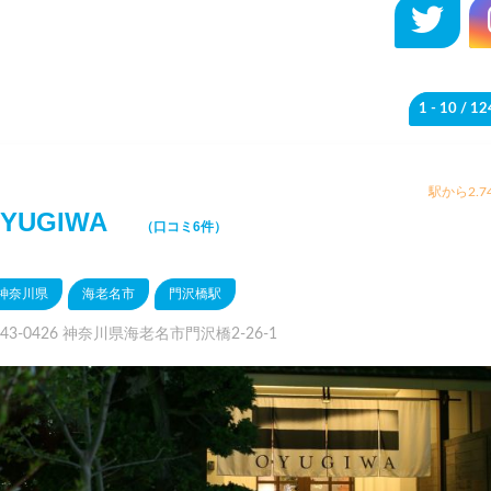
1 - 10
/ 1
駅から2.7
OYUGIWA
（口コミ6件）
神奈川県
海老名市
門沢橋駅
43-0426 神奈川県海老名市門沢橋2-26-1