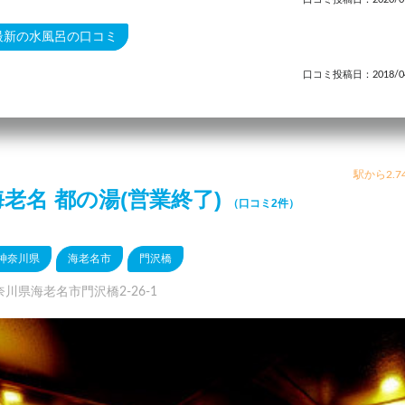
最新の水風呂の口コミ
口コミ投稿日：2018/04
駅から2.7
海老名 都の湯(営業終了)
（口コミ2件）
神奈川県
海老名市
門沢橋
奈川県海老名市門沢橋2-26-1