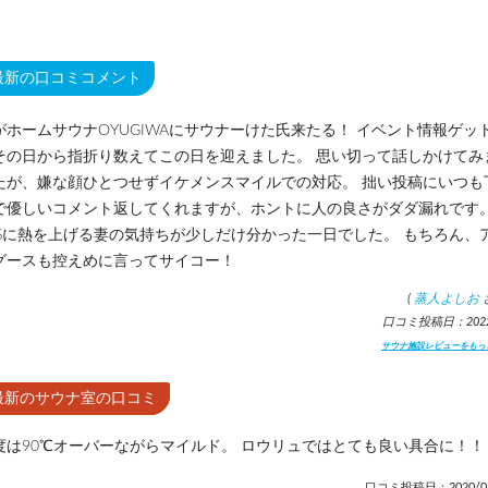
最新の口コミコメント
がホームサウナOYUGIWAにサウナーけた氏来たる！ イベント情報ゲッ
その日から指折り数えてこの日を迎えました。 思い切って話しかけてみ
たが、嫌な顔ひとつせずイケメンスマイルでの対応。 拙い投稿にいつも
で優しいコメント返してくれますが、ホントに人の良さがダダ漏れです
TSに熱を上げる妻の気持ちが少しだけ分かった一日でした。 もちろん、
グースも控えめに言ってサイコー！
(
蒸人よしお
口コミ投稿日：2022.
サウナ施設レビューをもっ
最新のサウナ室の口コミ
度は90℃オーバーながらマイルド。 ロウリュではとても良い具合に！！
口コミ投稿日：2020/01