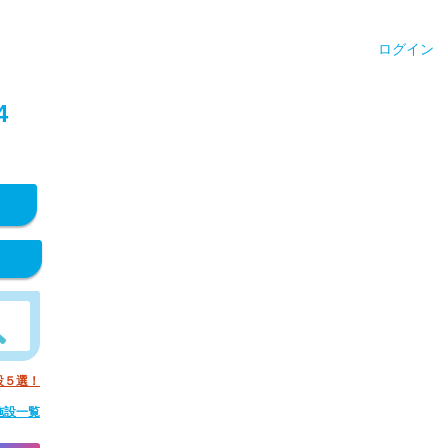
ログイン
4
設５選！
施設一覧