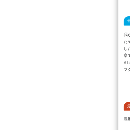
我
た
し
寧
B
フ
温