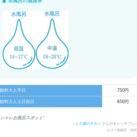
水風呂の温度帯
館料大人平日
750円
館料大人土日祝日
850円
オシャレお風呂スポット”
(
ふろ屋のタカシ
さんのキャッチフレー
口コミ投稿日：2020.