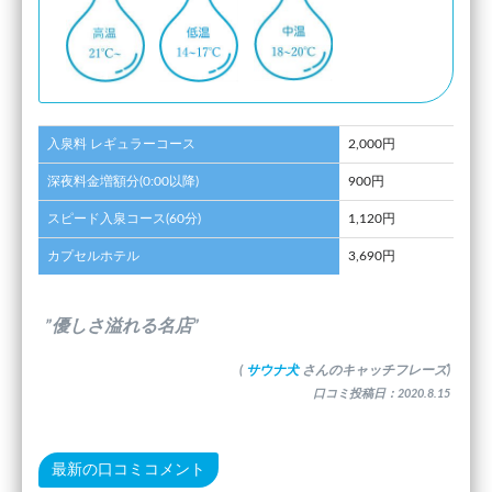
入泉料 レギュラーコース
2,000円
深夜料金増額分(0:00以降)
900円
スピード入泉コース(60分)
1,120円
カプセルホテル
3,690円
”優しさ溢れる名店”
(
サウナ犬
さんのキャッチフレーズ)
口コミ投稿日：2020.8.15
最新の口コミコメント