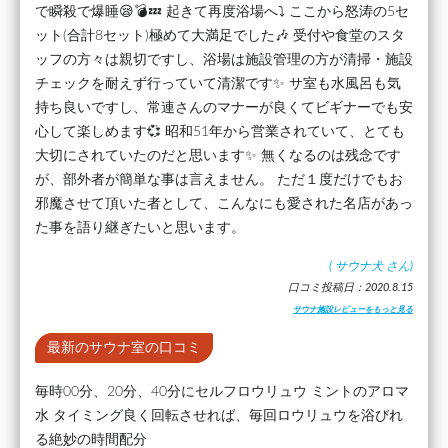
で瞬殺で爆睡😪💣️💤 起きて再度浴場へ⤵️ ここから怒涛の5セ
ット(合計8セット)極めて大満足でした🎶 受付や食堂のスタ
ッフの方々は親切ですし、浴場は施設管理の方が清掃・施設
チェックを耐えず行っていて清潔です✨ サ室も水風呂も気
持ち良いですし、常連さんのマナーが良くてビギナーでも安
心して楽しめます💞 昭和51年から営業されていて、とても
大切にされていたのだと思います✨ 無くなるのは残念です
が、部外者が簡単な事は言えません。 ただ１度だけでもお
邪魔させて頂いた者として、こんなにも愛された名店があっ
た事を語り継ぎたいと思います。
(
サウナ犬
さん)
口コミ投稿日：2020.8.15
サウナ施設レビューをもっと見る
最新のサウナ室の口コミ
毎時00分、20分、40分にセルフロウリュウ ミントのアロマ
水 タイミング良く回転させれば、毎回ロウリュウを浴びれ
る絶妙の時間配分