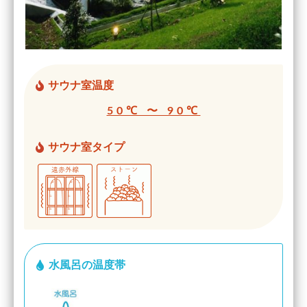
サウナ室温度
50℃ 〜 90℃
サウナ室タイプ
水風呂の温度帯