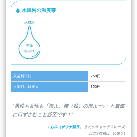
水風呂の温度帯
入浴料平日
750円
入浴料土日祝日
850円
”男性も女性も「海よ、俺（私）の海よ〜♪」と自然
に口ずさむこと必至です！”
(
おみ（サウナ船長）
さんのキャッチフレーズ)
口コミ投稿日：2018.5.1