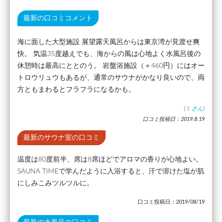
最新の口コミコメント
海に面した大型施設 展望露天風呂からは東京湾が見渡せ爽
快。 気温35度越えでも、海からの風は心地よく水風呂後の
休憩時は最高にととのう。 岩盤浴施設（＋460円）にはオー
トロウリュウもあるが、通常のサウナがかなり良いので、両
方ともまわるとフラフラになるかも。
(
S
さん)
口コミ投稿日：2019.8.19
最新のサウナ室の口コミ
温度は80度前半、席は8席ほどでアロマの香りが心地よい。
SAUNA TIMEで学んだように入浴すると、汗で溶けた塩が肌
にしみこみツルツルに。
口コミ投稿日：2019/08/19