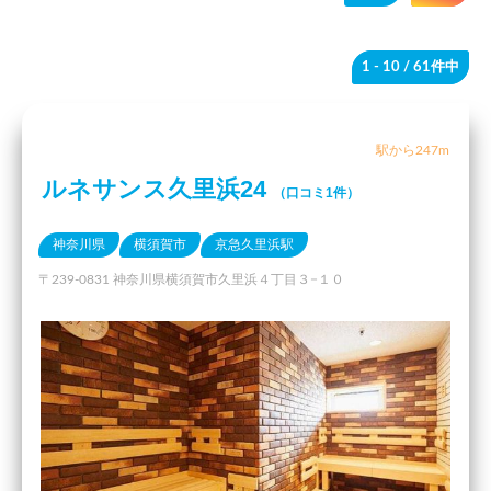
1 - 10
/ 61件中
駅から247m
ルネサンス久里浜24
（口コミ1件）
神奈川県
横須賀市
京急久里浜駅
〒239-0831 神奈川県横須賀市久里浜４丁目３−１０