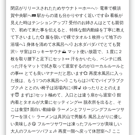
閉店がリリースされたためサウナトーホーへ✨ 電車で横須
賀中央駅へ🚃 駅からの道も分かりやすく近いです👍 看板が
見えた時はテンションアップ⤴️ 受付のお姉さんはとても親切
で、初めて来た事を伝えると、特殊な館内動線を丁寧に教え
て下さいました💞 服を脱いで裸でタオル１枚持って地下の
浴場へ⤵️ 身体を清めて水風呂へ💨 お水ダバダバでとても贅
沢✨ サ室はロッキーサウナ⛰️ マット使い放題で、１度に２
枚を取り腰下と足下にセット👀 汗をかいたら、ベンチに残
った汗をマットで拭き取って退室するのがローカルルールと
の事👀 とても良いマナーだと思います💞 再度水風呂に入っ
た後は、もう1つの水風呂へ💨 こちらは24℃でバイブラブク
ブク🎶 ととのい椅子は浴場内に4脚💺 ゆったりととのえま
す😇 まずは3セット極めて、入口とは違う扉から退室💨 館
内着とタオルが大量にセッティング👀 脱衣所を出ると、そ
こは食堂❗ 面白い動線😆 ラーメンとフリージングフルーツサ
ワーを頂く✨ ラーメンは具沢山で男飯💪 風呂上がりに優し
い美味しさ😋 フルーツサワーは凍ったフルーツが美味しい
大人のフルーツパフェ🎶 再度一階へ戻って休憩室へ⤴️ ここ