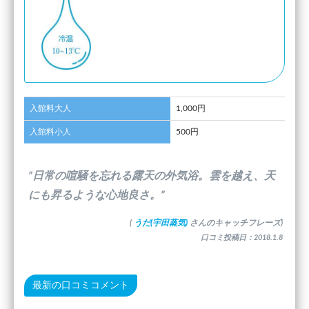
入館料大人
1,000円
入館料小人
500円
”日常の喧騒を忘れる露天の外気浴。雲を越え、天
にも昇るような心地良さ。”
(
うだ(宇田蒸気)
さんのキャッチフレーズ)
口コミ投稿日：2018.1.8
最新の口コミコメント