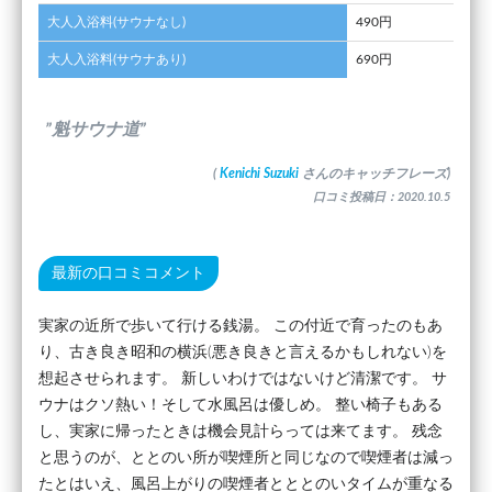
大人入浴料(サウナなし)
490円
大人入浴料(サウナあり)
690円
”魁サウナ道”
(
Kenichi Suzuki
さんのキャッチフレーズ)
口コミ投稿日：2020.10.5
最新の口コミコメント
実家の近所で歩いて行ける銭湯。 この付近で育ったのもあ
り、古き良き昭和の横浜(悪き良きと言えるかもしれない)を
想起させられます。 新しいわけではないけど清潔です。 サ
ウナはクソ熱い！そして水風呂は優しめ。 整い椅子もある
し、実家に帰ったときは機会見計らっては来てます。 残念
と思うのが、ととのい所が喫煙所と同じなので喫煙者は減っ
たとはいえ、風呂上がりの喫煙者とととのいタイムが重なる