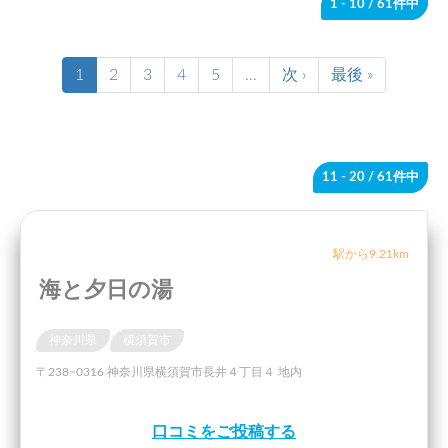
1 - 10
/ 61件中
1
2
3
4
5
…
次 ›
最後 »
11 - 20
/ 61件中
駅から9.21km
海と夕日の湯
神奈川県
横須賀市
〒238−0316 神奈川県横須賀市長井４丁目４ 地内
口コミをご投稿する