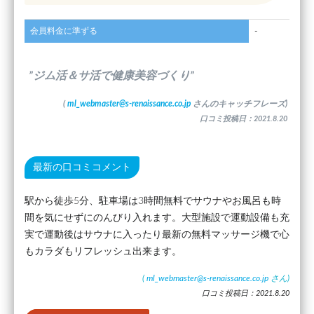
会員料金に準ずる
-
”ジム活＆サ活で健康美容づくり”
(
ml_webmaster@s-renaissance.co.jp
さんのキャッチフレーズ)
口コミ投稿日：2021.8.20
最新の口コミコメント
駅から徒歩5分、駐車場は3時間無料でサウナやお風呂も時
間を気にせずにのんびり入れます。大型施設で運動設備も充
実で運動後はサウナに入ったり最新の無料マッサージ機で心
もカラダもリフレッシュ出来ます。
(
ml_webmaster@s-renaissance.co.jp
さん)
口コミ投稿日：2021.8.20