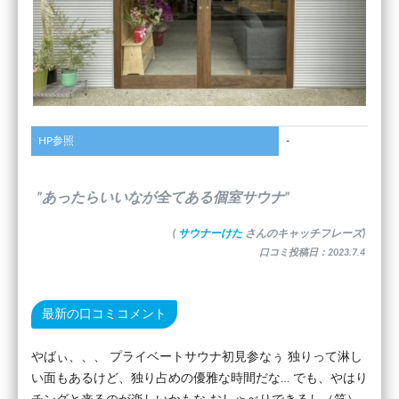
HP参照
-
”あったらいいなが全てある個室サウナ”
(
サウナーけた
さんのキャッチフレーズ)
口コミ投稿日：2023.7.4
最新の口コミコメント
やばぃ、、、 プライベートサウナ初見参なぅ 独りって淋し
い面もあるけど、独り占めの優雅な時間だな… でも、やはり