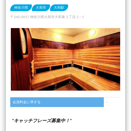
神奈川県
大和市
大和駅
〒242-0017 神奈川県大和市大和東３丁目２−１
会員料金に準ずる
-
キャッチフレーズ募集中！