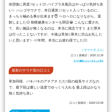
休憩後に再度3セット🧖‍♂️ バイブラ水風呂はやっぱり気持ち良
い✨ ハシゴサウナで、本日通算15セット入っているのに、
きっちり極める事が出来ます😇 ヘロヘロになりながら、退
館しました🥴 相模健康センターも閉店😭 こんなに愛され
て、良い施設が無くなるのは、本当に残念です💧 まだ厚木
は行ったことないですが、今後は草加&厚木に沢山お礼した
いと思います✨ 40年間、本当にお疲れ様でした🙇‍♂️
(
サウナ犬
さん)
口コミ投稿日：2020.12.28
サウナ施設レビューをもっと見る
最新のサウナ室の口コミ
草加同様、バキバキのアチアチ ただ4段の縦長サイズなの
で、最下段は優しい温度でゆっくり入れる 最上段はかなり
熱く気持ち良い
口コミ投稿日：2020/12/28