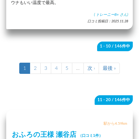
ウナもいい温度で最高。
(
トレーニーB+
さん)
口コミ投稿日：2025.11.28
1 - 10
/ 146件中
1
2
3
4
5
…
次 ›
最後 »
11 - 20
/ 146件中
駅から4.59km
おふろの王様 瀬谷店
（口コミ1件）