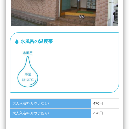
水風呂の温度帯
大人入浴料(サウナなし)
470円
大人入浴料(サウナあり)
670円