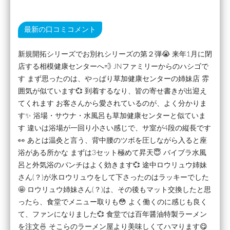
最新の口コミコメント
新規開拓シリーズでお別れシリーズの第２弾😭 来年1月に閉
店する相模健康センターへ💨 JNファミリーからのハシゴで
す まず思ったのは、やっぱり草加健康センターの姉妹店 雰
囲気が似ています💞 到着するなり、皆の寄せ書きが出迎え
てくれます お客さんから愛されているのが、よく分かりま
す✨ 浴場・サウナ・水風呂も草加健康センターと似ていま
す 違いは浴場が一回り小さい感じで、サ室が4段の縦長です
👀 あとは温灸と言う、背中腰のツボを圧しながら入ると座
浴がある所かな まずは3セット極めて昇天😇 バイブラ水風
呂と外気浴のパンチはよく効きます💞 途中ロウリュウ姉妹
さん(？)が氷ロウリュウをして下さったのはラッキーでした
🤩 ロウリュウ姉妹さん(？)は、その後もマット交換したと思
ったら、食堂でメニュー取りも😳 よく働くのに感じも良く
て、ファンになりました💞 食堂では百年醤油特製ラーメン
を注文🍜 そこらのラーメン屋より美味しくてハマります😋