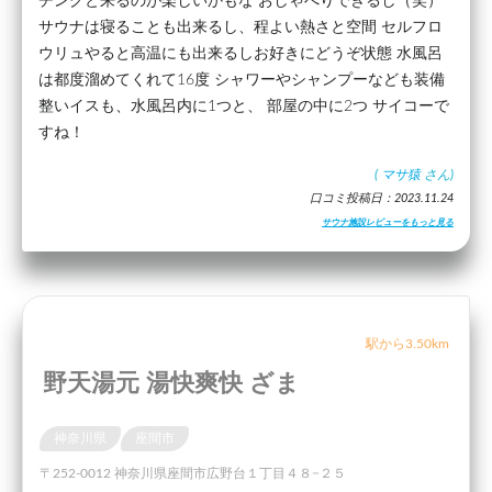
チングと来るのが楽しいかもな おしゃべりできるし（笑）
サウナは寝ることも出来るし、程よい熱さと空間 セルフロ
ウリュやると高温にも出来るしお好きにどうぞ状態 水風呂
は都度溜めてくれて16度 シャワーやシャンプーなども装備
整いイスも、水風呂内に1つと、 部屋の中に2つ サイコーで
すね！
(
マサ猿
さん)
口コミ投稿日：2023.11.24
サウナ施設レビューをもっと見る
駅から3.50km
野天湯元 湯快爽快 ざま
神奈川県
座間市
〒252-0012 神奈川県座間市広野台１丁目４８−２５