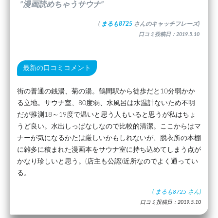
”漫画読めちゃうサウナ”
(
まるも8725
さんのキャッチフレーズ)
口コミ投稿日：2019.5.10
最新の口コミコメント
街の普通の銭湯、菊の湯。鶴間駅から徒歩だと10分弱かか
る立地。サウナ室、80度弱、水風呂は水温計ないため不明
だが推測18～19度で温いと思う人もいると思うが私はちょ
うど良い。水出しっぱなしなので比較的清潔。ここからはマ
ナーが気になるかたは厳しいかもしれないが、脱衣所の本棚
に雑多に積まれた漫画本をサウナ室に持ち込めてしまう点が
かなり珍しいと思う。(店主も公認)近所なのでよく通ってい
る。
(
まるも8725
さん)
口コミ投稿日：2019.5.10