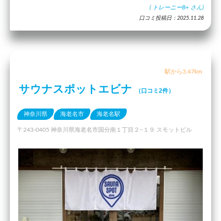
(
トレーニーB+
さん)
口コミ投稿日：2025.11.28
駅から3.47km
サウナスポットエビナ
（口コミ2件）
神奈川県
海老名市
海老名駅
〒243-0405 神奈川県海老名市国分南１丁目２−１９ スモットビル