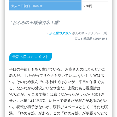
大人土日祝日一般料金
950円
”おふろの王様瀬谷店！感”
(
ふろ屋のタカシ
さんのキャッチフレーズ)
口コミ投稿日：2019.10.8
最新の口コミコメント
平日の午前ともあり空いている。 お客さんのほとんどがご
老人だ。 したがってサウナも空いてい……ない！ サ室は広
い。そのため混んでいるわけではないが、平日の午前であ
る、なかなかの盛況ぶりなサ室だ。上段にある温度計は
90℃だが、そこまで熱くは感じなかったがしっかり発汗さ
せた。水風呂は19.3℃。いたって普通だが深さがあるのがい
い。寝転び椅子はないが、寝転びスペースとして「うたた寝
湯」「ゆめみ処」がある。この「ゆめみ処」が板張りでとて