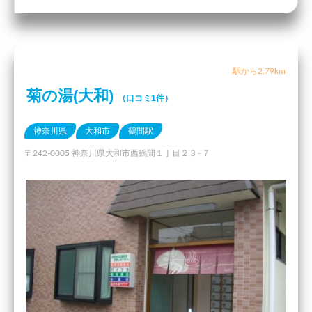
駅から2.79km
菊の湯(大和)
（口コミ1件）
神奈川県
大和市
鶴間駅
〒242-0005 神奈川県大和市西鶴間１丁目２３−７