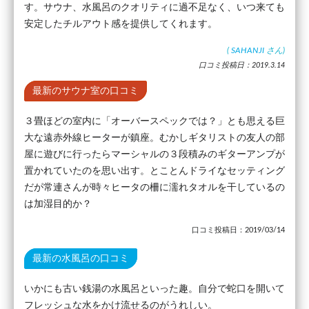
す。サウナ、水風呂のクオリティに過不足なく、いつ来ても
安定したチルアウト感を提供してくれます。
(
SAHANJI
さん)
口コミ投稿日：2019.3.14
最新のサウナ室の口コミ
３畳ほどの室内に「オーバースペックでは？」とも思える巨
大な遠赤外線ヒーターが鎮座。むかしギタリストの友人の部
屋に遊びに行ったらマーシャルの３段積みのギターアンプが
置かれていたのを思い出す。とことんドライなセッティング
だが常連さんが時々ヒータの柵に濡れタオルを干しているの
は加湿目的か？
口コミ投稿日：2019/03/14
最新の水風呂の口コミ
いかにも古い銭湯の水風呂といった趣。自分で蛇口を開いて
フレッシュな水をかけ流せるのがうれしい。