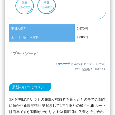
平日入館料
2,670円
土・日・祝日入館料
2,880円
”プチリゾート”
(
サウナ犬
さんのキャッチフレーズ)
口コミ投稿日：2022.1.9
最新の口コミコメント
3連休初日🎌 いつもの先輩が招待券を貰ったとの事でご相伴
に預かり新規開拓✨ 早起きして1年半振りの横浜へ🚊 ルート
は簡単ですが時間が掛かります😅 開店前に先輩と待ち合わ