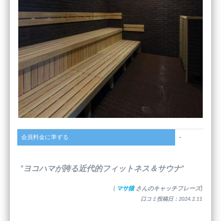
会員料金に準ずる
-
”ヨコハマが誇る近代的フィットネス＆サウナ”
(
マサ猿
さんのキャッチフレーズ)
口コミ投稿日：2024.2.11