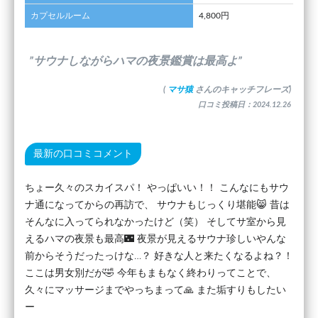
カプセルルーム
4,800円
”サウナしながらハマの夜景鑑賞は最高よ”
(
マサ猿
さんのキャッチフレーズ)
口コミ投稿日：2024.12.26
最新の口コミコメント
ちょー久々のスカイスパ！ やっぱいい！！ こんなにもサウ
ナ通になってからの再訪で、 サウナもじっくり堪能😸 昔は
そんなに入ってられなかったけど（笑） そしてサ室から見
えるハマの夜景も最高🌃 夜景が見えるサウナ珍しいやんな
前からそうだったっけな…？ 好きな人と来たくなるよね？！
ここは男女別だが🤣 今年もまもなく終わりってことで、
久々にマッサージまでやっちまって🙏 また垢すりもしたい
ー