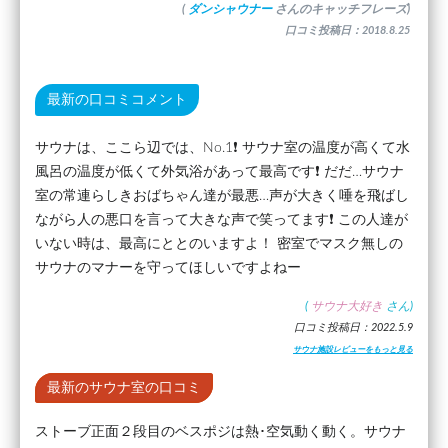
(
ダンシャウナー
さんのキャッチフレーズ)
口コミ投稿日：2018.8.25
最新の口コミコメント
サウナは、ここら辺では、No.1❗️ サウナ室の温度が高くて水
風呂の温度が低くて外気浴があって最高です❗️ だだ…サウナ
室の常連らしきおばちゃん達が最悪…声が大きく唾を飛ばし
ながら人の悪口を言って大きな声で笑ってます❗️ この人達が
いない時は、最高にととのいますよ！ 密室でマスク無しの
サウナのマナーを守ってほしいですよねー
(
サウナ大好き
さん)
口コミ投稿日：2022.5.9
サウナ施設レビューをもっと見る
最新のサウナ室の口コミ
ストーブ正面２段目のベスポジは熱･空気動く動く。サウナ