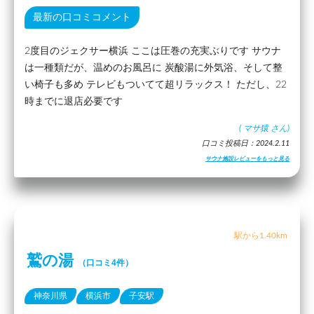
最新の口コミコメント
2度目のジェクサー横浜 ここは圧巻の充実ぶりです サウナ
は一種類だが、温めのお風呂に 炭酸湯に外気浴、そして整
い椅子も多め テレビもついてて超リラックス！ ただし、22
時までに退店必要です
(
マサ猿
さん)
口コミ投稿日：2024.2.11
サウナ施設レビューをもっと見る
駅から1.40km
鷲の湯
（口コミ4件）
神奈川県
横浜市
子安駅