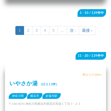
1 - 10
/ 139件中
1
2
3
4
5
…
次 ›
最後 »
11 - 20
/ 139件中
駅から3.36km
いやさか湯
（口コミ3件）
神奈川県
横浜市
妙蓮寺駅
〒230-0076 神奈川県横浜市鶴見区馬場１丁目７−２３