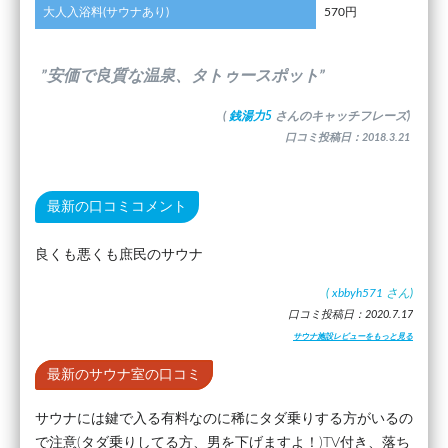
大人入浴料(サウナあり)
570円
”安価で良質な温泉、タトゥースポット”
(
銭湯力5
さんのキャッチフレーズ)
口コミ投稿日：2018.3.21
最新の口コミコメント
良くも悪くも庶民のサウナ
(
xbbyh571
さん)
口コミ投稿日：2020.7.17
サウナ施設レビューをもっと見る
最新のサウナ室の口コミ
サウナには鍵で入る有料なのに稀にタダ乗りする方がいるの
で注意(タダ乗りしてる方、男を下げますよ！)TV付き、落ち