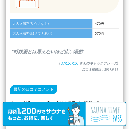
大人入浴料(サウナなし)
470円
大人入浴料金(サウナあり)
570円
”町銭湯とは思えないほど広い湯船”
(
だだんだん
さんのキャッチフレーズ)
口コミ投稿日：2019.8.13
最新の口コミコメント
確かに銭湯としては広い 内装も露天が二箇所に分かれてる
タイプで銭湯にしては珍しい(広くはないけど) サウナ専用の
マットが用意されてるのはポイントが高い。 みんなマット
をペタペタ壁に貼り付けてその日のお供にしてました。 た