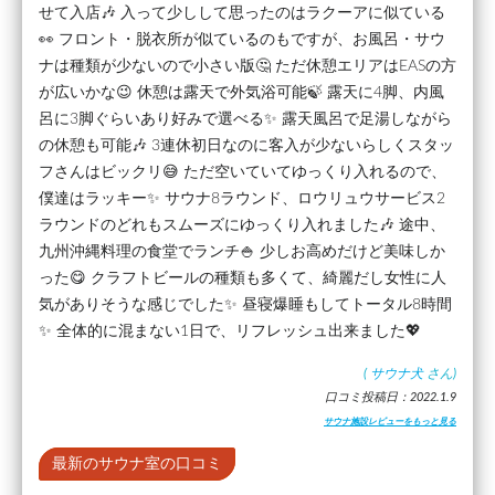
せて入店🎶 入って少しして思ったのはラクーアに似ている
👀 フロント・脱衣所が似ているのもですが、お風呂・サウ
ナは種類が少ないので小さい版🤔 ただ休憩エリアはEASの方
が広いかな😉 休憩は露天で外気浴可能🍃 露天に4脚、内風
呂に3脚ぐらいあり好みで選べる✨ 露天風呂で足湯しながら
の休憩も可能🎶 3連休初日なのに客入が少ないらしくスタッ
フさんはビックリ😅 ただ空いていてゆっくり入れるので、
僕達はラッキー✨ サウナ8ラウンド、ロウリュウサービス2
ラウンドのどれもスムーズにゆっくり入れました🎶 途中、
九州沖縄料理の食堂でランチ🍚 少しお高めだけど美味しか
った😋 クラフトビールの種類も多くて、綺麗だし女性に人
気がありそうな感じでした✨ 昼寝爆睡もしてトータル8時間
✨ 全体的に混まない1日で、リフレッシュ出来ました💖
(
サウナ犬
さん)
口コミ投稿日：2022.1.9
サウナ施設レビューをもっと見る
最新のサウナ室の口コミ