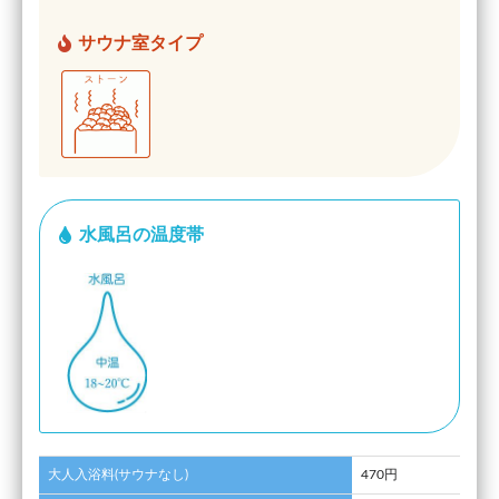
サウナ室タイプ
水風呂の温度帯
大人入浴料(サウナなし)
470円