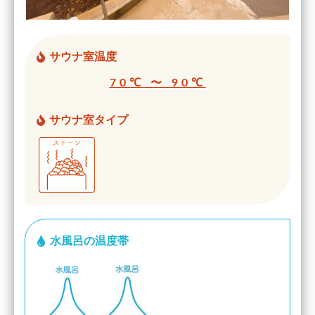
サウナ室温度
70℃ 〜 90℃
サウナ室タイプ
水風呂の温度帯