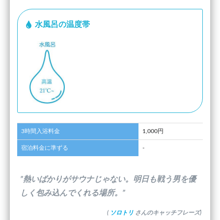
水風呂の温度帯
3時間入浴料金
1,000円
宿泊料金に準ずる
-
”熱いばかりがサウナじゃない。明日も戦う男を優
しく包み込んでくれる場所。”
(
ソロトリ
さんのキャッチフレーズ)