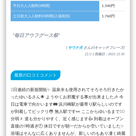
平日大人入館料(5時間)
1,540円
土日祝大人入館料(5時間)(入湯税別)
1,760円
”毎日アウフグース祭”
(
サウナ犬
さんのキャッチフレーズ)
口コミ投稿日：2021.12.30
最新の口コミコメント
2日連続の新規開拓✨ 温泉水も使用されてそろそろ行きたか
ったゆいるさん🌟 ようやくお邪魔する事が出来ました🎶 今
日は電車で向かいます🚃 浜川崎駅が最寄り駅らしいのです
が到着してビックリ😳 無人駅です👀 ここからゆいるまで10
分弱🚶 道も分かりやすく、近く感じます👍 到着はオープン
直後の9時過ぎ🕘 休日ですが朝一だからか空いていました✨
浴場はそんなに広くありませんが、新しいのもあり凄く綺麗