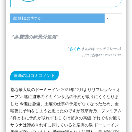
宿泊料金に準ずる
-
”高層階の絶景外気浴”
(
おくわ
さんのキャッチフレーズ)
口コミ投稿日：2021.12.12
最新の口コミコメント
都心最大級のドーミーイン 2021年12月よりリフレッシュオ
ープン 遂に週末のドミインサ活の予約が取りにくくなりま
した 今週は急遽、土曜の仕事の予定がなくなったため、金
曜夜に予約をしようと思ったのですが浅草野乃、プレミアム
3件ともに予約が取れずもしくは驚きの高値 それでもお籠り
サウナは諦めきれずに探していると扇浜の湯 ドーミーイン