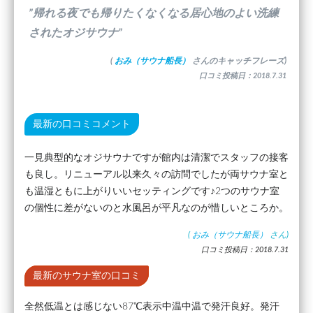
”帰れる夜でも帰りたくなくなる居心地のよい洗練
されたオジサウナ”
(
おみ（サウナ船長）
さんのキャッチフレーズ)
口コミ投稿日：2018.7.31
最新の口コミコメント
一見典型的なオジサウナですが館内は清潔でスタッフの接客
も良し。リニューアル以来久々の訪問でしたが両サウナ室と
も温湿ともに上がりいいセッティングです♪2つのサウナ室
の個性に差がないのと水風呂が平凡なのが惜しいところか。
(
おみ（サウナ船長）
さん)
口コミ投稿日：2018.7.31
最新のサウナ室の口コミ
全然低温とは感じない87℃表示中温中温で発汗良好。発汗