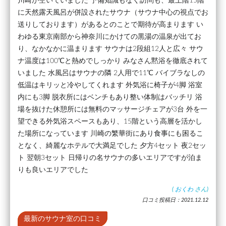
川崎が空いていました 予備知識もなく訪問も、最上階15階
に天然露天風呂が併設されたサウナ（サウナ中心の視点でお
送りしております）があるとのことで期待が高まります い
わゆる東京南部から神奈川にかけての黒湯の温泉が出てお
り、なかなかに温まります サウナは2段組12人と広々 サウ
ナ温度は100℃と熱めでしっかり みなさん黙浴を徹底されて
いました 水風呂はサウナの隣 2人用で11℃ バイブラなしの
低温はキリッと冷やしてくれます 外気浴に椅子が4脚 浴室
内にも3脚 脱衣所にはベンチもあり整い体制はバッチリ 浴
場を抜けた休憩所には無料のマッサージチェアが3台 外を一
望できる外気浴スペースもあり、15階という高層を活かし
た場所になっています 川崎の繁華街にあり食事にも困るこ
となく、綺麗なホテルで大満足でした 夕方4セット 夜2セッ
ト 翌朝3セット 日帰りの名サウナの多いエリアですが泊ま
りも良いエリアでした
(
おくわ
さん)
口コミ投稿日：2021.12.12
最新のサウナ室の口コミ