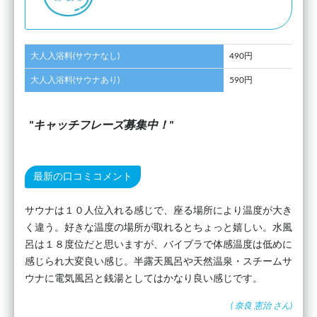
大人入浴料(サウナなし)
490円
大人入浴料(サウナあり)
590円
キャッチフレーズ募集中！
最新の口コミコメント
サウナは１０人位入れる感じで、座る場所により温度が大き
く違う。好きな温度の場所が取れるとちょっと嬉しい。水風
呂は１８度位だと思いますが、バイブラで体感温度は低めに
感じられ大変良い感じ。半露天風呂や天然温泉・スチームサ
ウナに電気風呂と銭湯としてはかなり良い感じです。
(
奈良 憲治
さん)