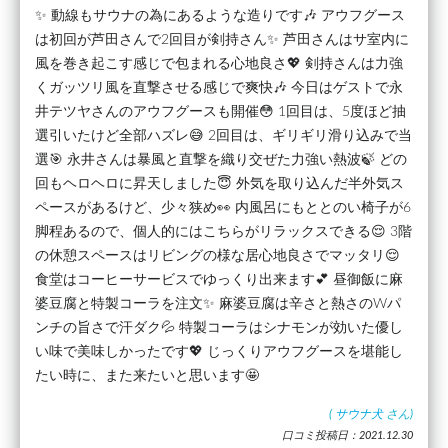
✨ 動線もサウナの為にあるような造りです🎶 アウフグース
は初回が芦田さんで2回目が剣持さん✨ 芦田さんはサ室内に
風を巻き起こす感じで包まれる心地良さ💖 剣持さんは力強
くガッツリ風を直撃させる感じで爽快🎶 今日はゲストで永
井テツヤさんのアウフグースも開催😳 1回目は、5度ほど抽
選引いたけど全部ハズレ😅 2回目は、ギリギリ滑り込みで当
選🎯 永井さんは暴風と直撃を織り交ぜた力強い熱波🍃 どの
回もヘロヘロに昇天しました😇 外気を取り込んだ半外気ス
ペースがあるけど、少々狭め👀 内風呂にもととのい椅子が6
脚程あるので、個人的にはこちらがリラックスできる😌 3階
の休憩スペースはリビングの様な居心地良さでマッタリ😌
食堂はコーヒーサービスでゆっくり出来ます💕 昼御飯に麻
婆豆腐と特製コーラを注文✨ 麻婆豆腐は辛さと熱さのWパ
ンチの旨さで汗ダク💦 特製コーラはシナモンが効いた優し
い味で美味しかったです💖 じっくりアウフグースを堪能し
たい時に、また来たいと思います🤩
(
サウナ犬
さん)
口コミ投稿日：2021.12.30