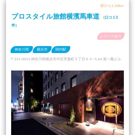
駅から1.26km
プロスタイル旅館横濱馬車道
（口コミ3
件）
レディスあり
神奈川県
横浜市
関内駅
〒231-0014 神奈川県横浜市中区常盤町５丁目６４−5₋64 第一鳳ビル