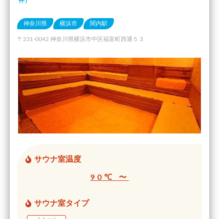
件）
神奈川県
横浜市
関内駅
〒231-0042 神奈川県横浜市中区福富町西通５３
サウナ室温度
90℃ 〜
サウナ室タイプ