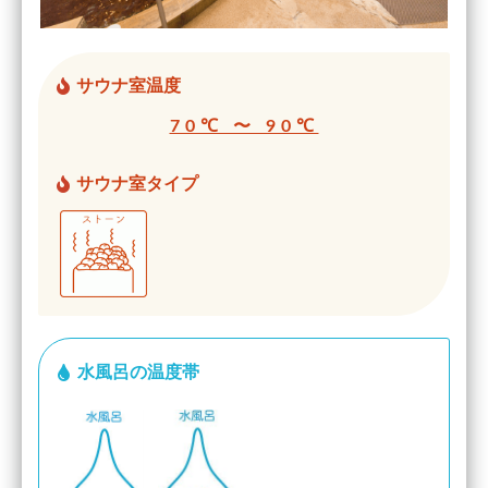
サウナ室温度
70℃ 〜 90℃
サウナ室タイプ
水風呂の温度帯