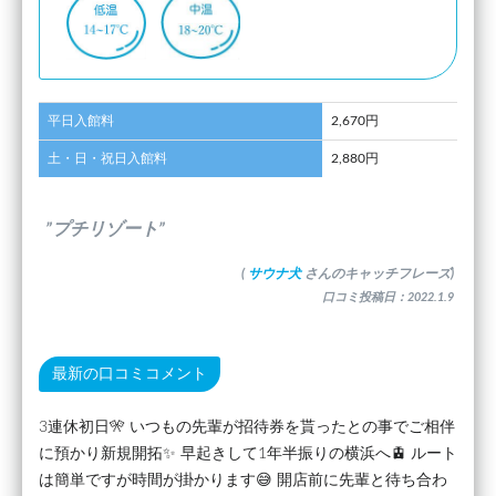
平日入館料
2,670円
土・日・祝日入館料
2,880円
”プチリゾート”
(
サウナ犬
さんのキャッチフレーズ)
口コミ投稿日：2022.1.9
最新の口コミコメント
3連休初日🎌 いつもの先輩が招待券を貰ったとの事でご相伴
に預かり新規開拓✨ 早起きして1年半振りの横浜へ🚊 ルート
は簡単ですが時間が掛かります😅 開店前に先輩と待ち合わ