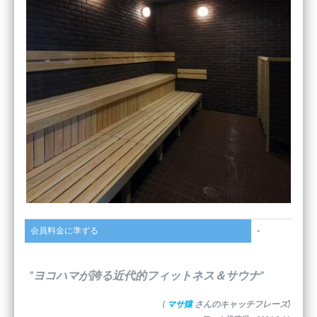
会員料金に準ずる
-
”ヨコハマが誇る近代的フィットネス＆サウナ”
(
マサ猿
さんのキャッチフレーズ)