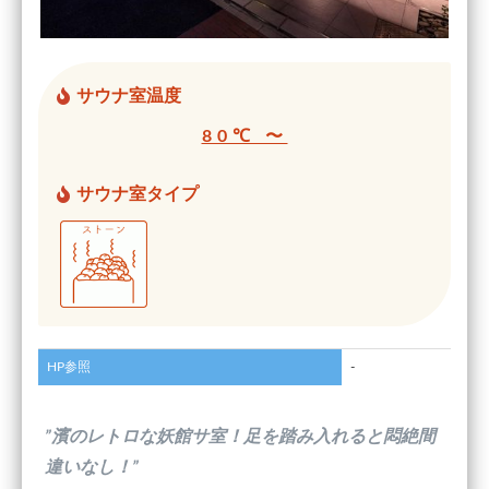
サウナ室温度
80℃ 〜
サウナ室タイプ
HP参照
-
”濱のレトロな妖館サ室！足を踏み入れると悶絶間
違いなし！”