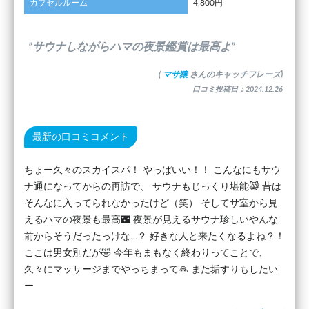
カプセルルーム
4,800円
”サウナしながらハマの夜景鑑賞は最高よ”
(
マサ猿
さんのキャッチフレーズ)
口コミ投稿日：2024.12.26
最新の口コミコメント
ちょー久々のスカイスパ！ やっぱいい！！ こんなにもサウ
ナ通になってからの再訪で、 サウナもじっくり堪能😸 昔は
そんなに入ってられなかったけど（笑） そしてサ室から見
えるハマの夜景も最高🌃 夜景が見えるサウナ珍しいやんな
前からそうだったっけな…？ 好きな人と来たくなるよね？！
ここは男女別だが🤣 今年もまもなく終わりってことで、
久々にマッサージまでやっちまって🙏 また垢すりもしたい
ー