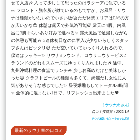
せて入店🎶 入って少しして思ったのはラクーアに似ている
👀 フロント・脱衣所が似ているのもですが、お風呂・サウ
ナは種類が少ないので小さい版🤔 ただ休憩エリアはEASの方
が広いかな😉 休憩は露天で外気浴可能🍃 露天に4脚、内風
呂に3脚ぐらいあり好みで選べる✨ 露天風呂で足湯しながら
の休憩も可能🎶 3連休初日なのに客入が少ないらしくスタッ
フさんはビックリ😅 ただ空いていてゆっくり入れるので、
僕達はラッキー✨ サウナ8ラウンド、ロウリュウサービス2
ラウンドのどれもスムーズにゆっくり入れました🎶 途中、
九州沖縄料理の食堂でランチ🍚 少しお高めだけど美味しか
った😋 クラフトビールの種類も多くて、綺麗だし女性に人
気がありそうな感じでした✨ 昼寝爆睡もしてトータル8時間
✨ 全体的に混まない1日で、リフレッシュ出来ました💖
(
サウナ犬
さん)
口コミ投稿日：2022.1.9
サウナ施設レビューをもっと見る
最新のサウナ室の口コミ