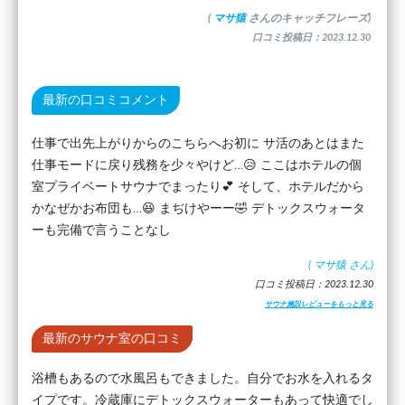
(
マサ猿
さんのキャッチフレーズ)
口コミ投稿日：2023.12.30
最新の口コミコメント
仕事で出先上がりからのこちらへお初に サ活のあとはまた
仕事モードに戻り残務を少々やけど…😥 ここはホテルの個
室プライベートサウナでまったり💕 そして、ホテルだから
かなぜかお布団も…😆 まぢけやーー🤣 デトックスウォータ
ーも完備で言うことなし
(
マサ猿
さん)
口コミ投稿日：2023.12.30
サウナ施設レビューをもっと見る
最新のサウナ室の口コミ
浴槽もあるので水風呂もできました。自分でお水を入れるタ
イプです。冷蔵庫にデトックスウォーターもあって快適でし