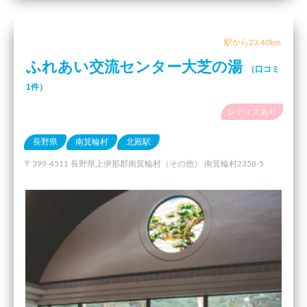
駅から23.40km
ふれあい交流センター大芝の湯
（口コミ
1件）
レディスあり
長野県
南箕輪村
北殿駅
〒399-4511 長野県上伊那郡南箕輪村（その他） 南箕輪村2358-5