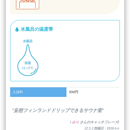
水風呂の温度帯
入浴料
500円
”妄想フィンランドドリップできるサウナ室”
(
みり
さんのキャッチフレーズ)
口コミ投稿日：2018.6.6