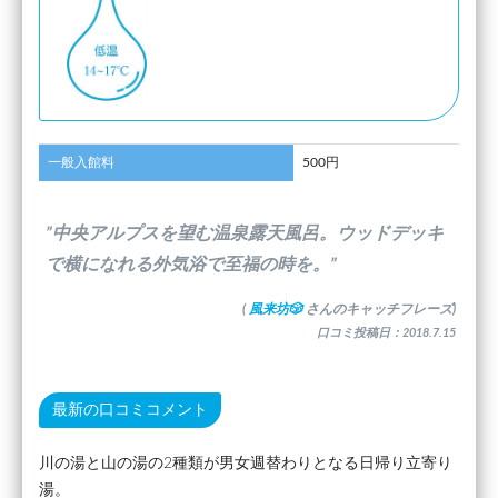
一般入館料
500円
”中央アルプスを望む温泉露天風呂。ウッドデッキ
で横になれる外気浴で至福の時を。”
(
風来坊🎲
さんのキャッチフレーズ)
口コミ投稿日：2018.7.15
最新の口コミコメント
川の湯と山の湯の2種類が男女週替わりとなる日帰り立寄り
湯。