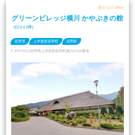
駅から27.39km
グリーンビレッジ横川 かやぶきの館
（口コミ1件）
長野県
上伊那郡辰野町
辰野駅
〒399-0511長野県上伊那郡辰野町横川2766番地