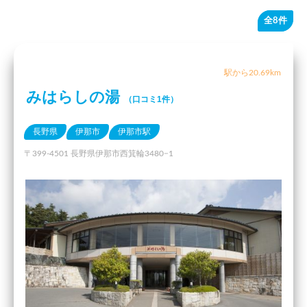
全8件
駅から20.69km
みはらしの湯
（口コミ1件）
長野県
伊那市
伊那市駅
〒399-4501 長野県伊那市西箕輪3480−1