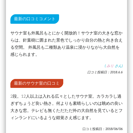
最新の口コミコメント
サウナ室も外風呂もとにかく開放的！サウナ室の大きな窓か
らは、針葉樹に囲まれた景色でしっかり自分の熱と向き合え
る空間。 外風呂も二種類あり温泉に浸かりながら大自然を
感じられます。
(
みり
さん)
口コミ投稿日：2018.6.6
最新のサウナ室の口コミ
2段。12人以上は入れる広々としたサウナ室。カラカラし過
ぎずちょうど良い熱さ。何よりも素晴らしいのは眺めの良い
大きな窓。テレビも無くただただ外の大自然を見ているとフ
ィンランドにいるような錯覚さえ感じます。
口コミ投稿日：2018/06/06