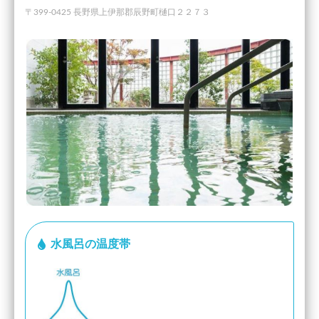
〒399-0425 長野県上伊那郡辰野町樋口２２７３
水風呂の温度帯