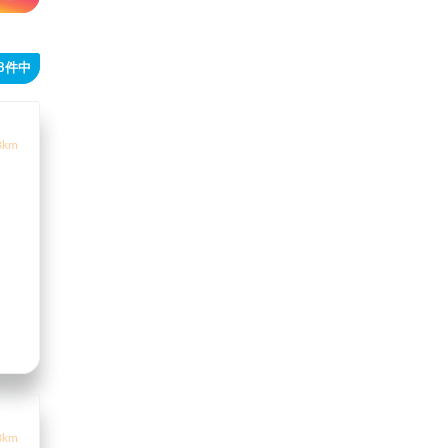
38件中
3km
8km