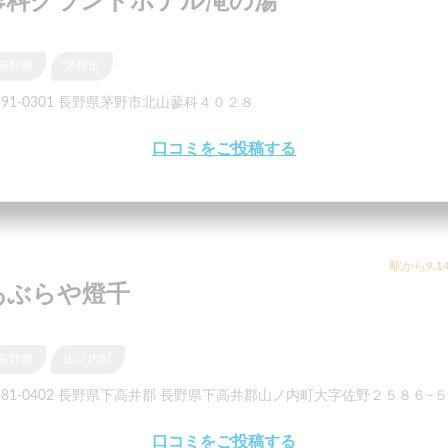
蓼科グランドホテル滝の湯
長野県
茅野市
391-0301 長野県茅野市北山蓼科４０２８
口コミをご投稿する
駅から9.1
あぶらや燈千
長野県
山ノ内町
381-0402 長野県下高井郡 長野県下高井郡山ノ内町大字佐野２５８６−５
口コミをご投稿する