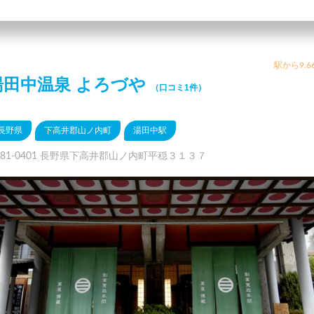
駅から9.6
湯田中温泉 よろづや
（口コミ1件）
長野県
下高井郡山ノ内町
湯田中駅
381-0401 長野県下高井郡山ノ内町平穏３１３７