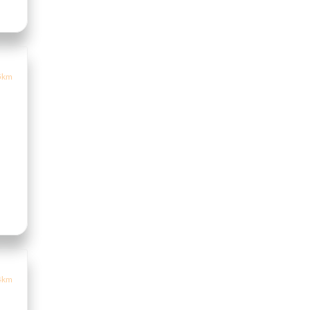
5km
4km