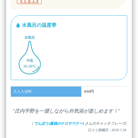
水風呂の温度帯
大人入浴料
450円
”庄内平野を一望しながら外気浴が楽しめます！”
(
でんぼう(孤独のケロサウナー)
さんのキャッチフレーズ)
口コミ投稿日：2018.7.20