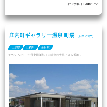
口コミ投稿日：2018/07/21
庄内町ギャラリー温泉 町湯
（口コミ1件）
山形県
庄内町
余目駅
〒999-7781 山形県東田川郡庄内町余目土堤下３５番地２