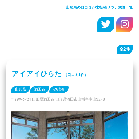
山形県の口コミが未投稿サウナ施設一覧
全2件
アイアイひらた
（口コミ1件）
山形県
酒田市
砂越液
〒999-6724 山形県酒田市 山形県酒田市山楯字南山32−8