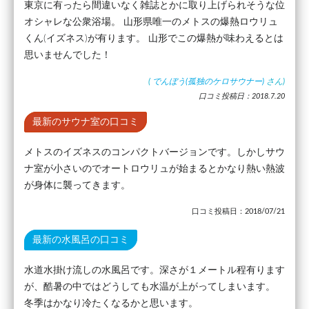
東京に有ったら間違いなく雑誌とかに取り上げられそうな位
オシャレな公衆浴場。 山形県唯一のメトスの爆熱ロウリュ
くん(イズネス)が有ります。 山形でこの爆熱が味わえるとは
思いませんでした！
(
でんぼう(孤独のケロサウナー)
さん)
口コミ投稿日：2018.7.20
最新のサウナ室の口コミ
メトスのイズネスのコンパクトバージョンです。しかしサウ
ナ室が小さいのでオートロウリュが始まるとかなり熱い熱波
が身体に襲ってきます。
口コミ投稿日：2018/07/21
最新の水風呂の口コミ
水道水掛け流しの水風呂です。深さが１メートル程有ります
が、酷暑の中ではどうしても水温が上がってしまいます。
冬季はかなり冷たくなるかと思います。