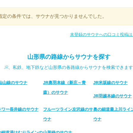
指定の条件では、サウナが見つかりませんでした。
未登録のサウナへの口コミ投稿は
山形県の路線からサウナを探す
JR、私鉄、地下鉄など山形県の各路線からサウナを検索できます
R仙山線のサウナ
JR奥羽本線（新庄～青
JR米坂線のサウナ
森）のサウナ
JR羽越本線のサウナ
ラワー長井線のサウナ
フルーツライン左沢線のサ
奥の細道最上川ライ
ウナ
ウナ
の細道湯けむりラインの
山形線のサウナ