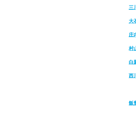
三
大
庄
村
白
西
飯