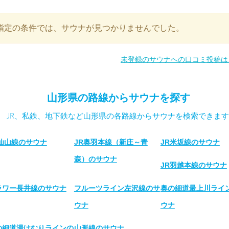
指定の条件では、サウナが見つかりませんでした。
未登録のサウナへの口コミ投稿は
山形県の路線からサウナを探す
JR、私鉄、地下鉄など山形県の各路線からサウナを検索できます
R仙山線のサウナ
JR奥羽本線（新庄～青
JR米坂線のサウナ
森）のサウナ
JR羽越本線のサウナ
ラワー長井線のサウナ
フルーツライン左沢線のサ
奥の細道最上川ライ
ウナ
ウナ
の細道湯けむりラインの
山形線のサウナ