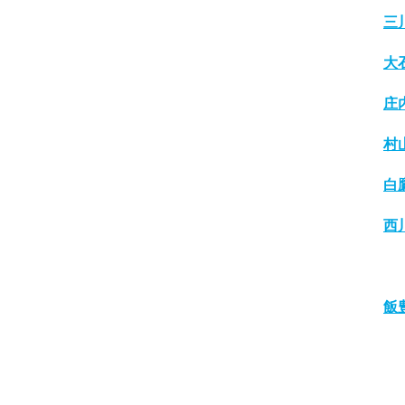
三
大
庄
村
白
西
飯