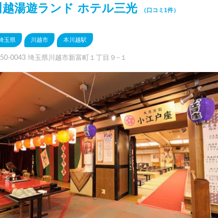
川越湯遊ランド ホテル三光
（口コミ1件）
埼玉県
川越市
本川越駅
350-0043 埼玉県川越市新富町１丁目９−１