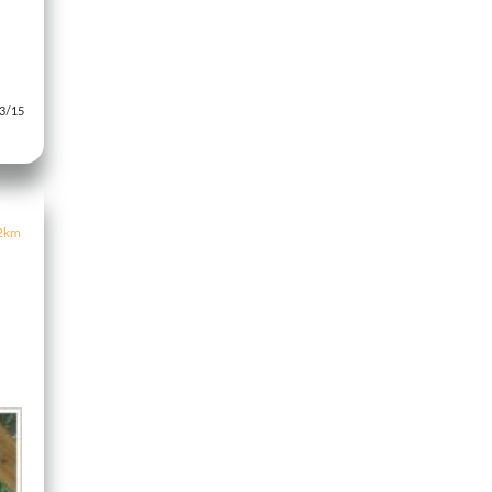
/15
2km