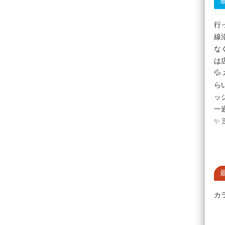
行
線
な
は

ら
ッ
一
✨
カ