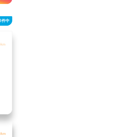
93件中
5km
5km