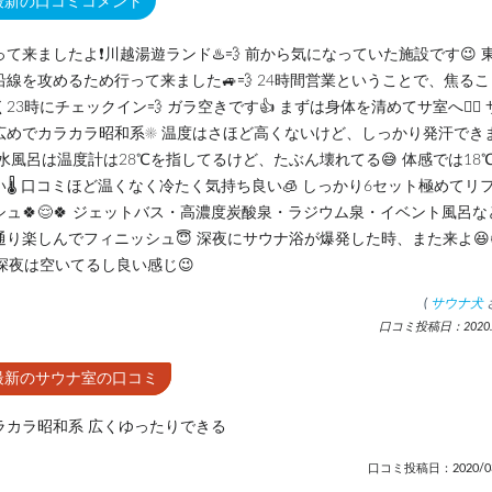
最新の口コミコメント
って来ましたよ❗川越湯遊ランド♨️💨 前から気になっていた施設です😉 
沿線を攻めるため行って来ました🚙💨 24時間営業ということで、焦るこ
く23時にチェックイン💨 ガラ空きです👍 まずは身体を清めてサ室へ🧖‍♂️ 
広めでカラカラ昭和系☀️ 温度はさほど高くないけど、しっかり発汗でき
 水風呂は温度計は28℃を指してるけど、たぶん壊れてる😅 体感では18
い🌡️ 口コミほど温くなく冷たく気持ち良い🧊 しっかり6セット極めてリ
シュ🍀😌🍀 ジェットバス・高濃度炭酸泉・ラジウム泉・イベント風呂な
通り楽しんでフィニッシュ😇 深夜にサウナ浴が爆発した時、また来よ😆
 深夜は空いてるし良い感じ😉
(
サウナ犬
口コミ投稿日：2020.3
最新のサウナ室の口コミ
ラカラ昭和系 広くゆったりできる
口コミ投稿日：2020/03