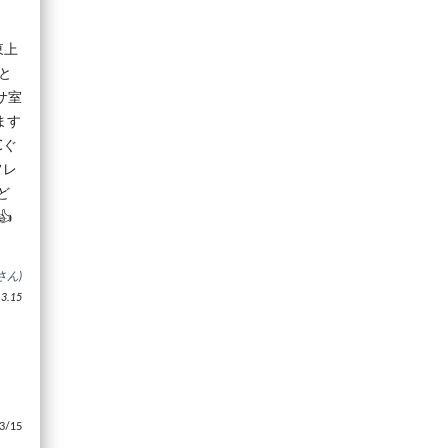
東上
と
サ室
ます
℃ぐ
フレ
ど

さん)
.15
/15