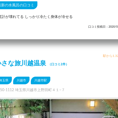
最新の水風呂の口コミ
度計が壊れてる しっかり冷たく身体が冷せる
口コミ投稿日：2020/03
駅から1.3
小さな旅川越温泉
（口コミ2件）
埼玉県
川越市
川越市駅
350-1112 埼玉県川越市上野田町４１−７