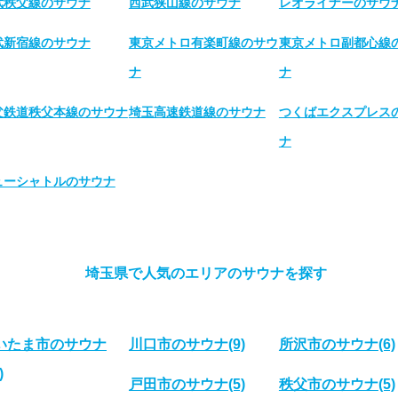
武秩父線のサウナ
西武狭山線のサウナ
レオライナーのサウ
武新宿線のサウナ
東京メトロ有楽町線のサウ
東京メトロ副都心線
ナ
ナ
父鉄道秩父本線のサウナ
埼玉高速鉄道線のサウナ
つくばエクスプレス
ナ
ューシャトルのサウナ
埼玉県で人気のエリアのサウナを探す
いたま市のサウナ
川口市のサウナ
(9)
所沢市のサウナ
(6)
)
戸田市のサウナ
(5)
秩父市のサウナ
(5)