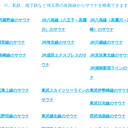
JR、私鉄、地下鉄など埼玉県の各路線からサウナを検索できます
R武蔵野線のサウナ
JR八高線（八王子～高麗
JR八高線（高麗川～
川）のサウナ
崎）のサウナ
都宮線のサウナ
JR埼京線のサウナ
JR川越線のサウナ
R高崎線のサウナ
JR成田エクスプレスのサ
JR京浜東北線のサウ
ウナ
JR湘南新宿ラインの
ナ
武東上線のサウナ
東武スカイツリーラインの
東武伊勢崎線のサウ
サウナ
東武日光線のサウナ
武野田線のサウナ
東武越生線のサウナ
西武池袋線のサウナ