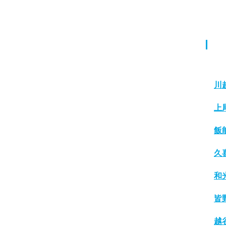
川
上
飯
久
和
皆
越