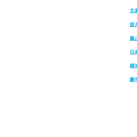
北
坂
嵐
日
横
蕨