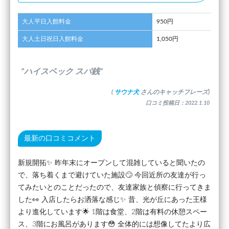
大人平日入館料金
950円
大人土日祝日入館料金
1,050円
”ハイスペック スパ銭”
(
サウナ犬
さんのキャッチフレーズ)
口コミ投稿日：2022.1.10
最新の口コミコメント
新規開拓✨ 昨年末にオープンして混雑していると聞いたの
で、落ち着くまで避けていた施設🙄 今回近所の友達が行っ
てみたいとのことだったので、友達家族と偵察に行ってきま
した👀 入店したらお洒落な感じ✨ 昔、光が丘にあった王様
より進化しています🌟 1階は食堂、2階は有料の休憩スペー
ス、3階にお風呂があります😳 全体的には想像してたより広