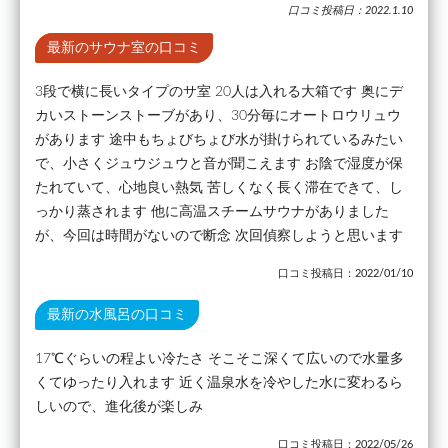
口コミ投稿日：2022.1.10
最新のサウナ室の口コミ
3段で横に長いタイプのサ室 20人は入れる大箱です 奥にデ
カいストーンストーブがあり、30分毎にオートロウリュウ
があります 途中もちょびちょび水が掛けられているみたい
で、小さくジュウジュウと音が聞こえます お陰で湿度が保
たれていて、心地良い熱気 苦しくなく長く滞在できて、し
っかり蒸されます 他に高温スチームサウナがありました
が、今回は時間がないので断念 次回偵察しようと思います
口コミ投稿日：2022/01/10
最新の水風呂の口コミ
17℃ぐらいの程よい冷たさ そこそこ深くて広いので水量多
くてゆったり入れます 近く温泉水を冷やした水に変わるら
しいので、進化後が楽しみ
口コミ投稿日：2022/05/26