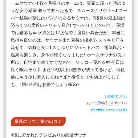
ームサウナへ❗ 数ヶ月振りのホームは、実家に帰った時のよ
うな安心感😁 勝って知ったるで、スムーズにサウナへ❗ スー
パー銭湯の割にはパンチのあるサウナは、5段目の最上段は
恐らく100度近いチリチリ具合❗ すっかりととのって、寝湯
では寝落ち💤 水風呂は17度位で丁度良い具合だが、本当に
気持ち良いのは、サウナを出た直後の掛水💦 スッキリ汗を
流せて、気持ち良い❗ 久しぶりにジェットバス・電気風呂・
温泉も楽しみ、身体が軽くなりました❗ ホームサウナの良い
所は、自宅まで車ですぐなので、ソッコー寝れる💤 今日は
良く眠れそう🌛 まだ10枚以上回数券が残ってるけど、増税
前にもう少し購入しておけばと後悔💧 でも値上がりして
も、1回690円はお得でしょう😆👍✨
(
雑種犬
さん)
口コミ投稿日：2019.10.22
サウナ施設レビューをもっと見る
最新のサウナ室の口コミ
4段に分かれたテレビありの高温サウナ