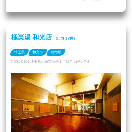
極楽湯 和光店
（口コミ2件）
埼玉県
和光市
成増駅
〒351-0101 埼玉県和光市白子１丁目７ 白子1-7-6