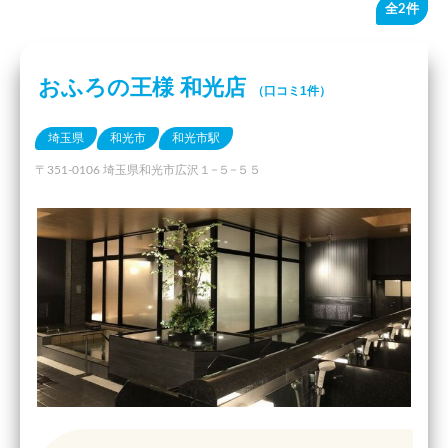
全2件
おふろの王様 和光店
（口コミ1件）
埼玉県
和光市
和光市駅
〒351-0106 埼玉県和光市広沢１−５−５５