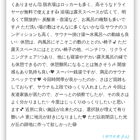
くありません🤔 脱衣場はロッカーも多く、高そうなドライ
ヤーが無料で使えます👍 浴場は露天スペースが広くて、明
るくて開放的✨ 炭酸泉・壺湯など、お風呂の種類も多いで
す🎶 ただ洗い場の数はそんなに多くないかな🤔 サウナのコ
ンディションも高く、サウナ〜掛け湯〜水風呂への動線も良
い✨ 休憩は、内風呂にそこそこの数のととのい椅子💺 ただ
露天スペースにはととのい椅子の他、ベンチ1つ、リクライ
ニングチェア5つあり、他にも寝湯やデカい露天風呂の縁で
も休憩できるので、休憩難民になることは無さそう🎶 開放
感もあり気持ち良い💖 スーパー銭湯ですが、満足のサウナ
スペックです💖 今回時間帯が良かったのか、さほど混雑も
しておらず、サウナも上段でゆっくり入れました🎶 今回は
友達家族が居たので、ざーっとの偵察でしたが、その良さは
よく分かりました✨ 今度はじっくりゆっくりしたいと思い
ます💕 近所に良い施設が出来たのは、選択肢が増えて有り
難い🎶 更に地元が好きになりました💖 ただ以前閉店した光
が丘の跡地に作って欲しかった😅
(
サウナ犬
さん)