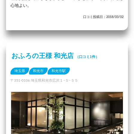
心地よい。
口コミ投稿日：2018/03/02
おふろの王様 和光店
（口コミ1件）
埼玉県
和光市
和光市駅
〒351-0106 埼玉県和光市広沢１−５−５５