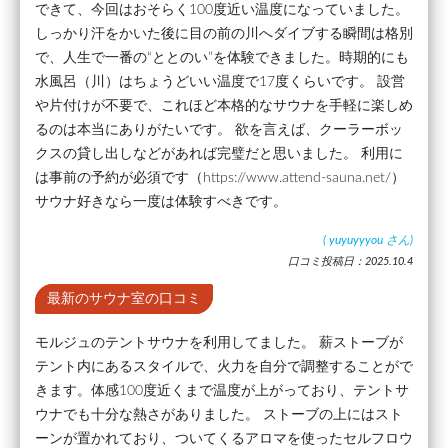
できて、今回はおそらく100度近い温度になっていました。
しっかり汗をかいた後に目の前の川へダイブする瞬間は格別
で、人生で一番の“ととのい”を体験できました。時期的にも
水風呂（川）はちょうどいい温度で17度くらいです。 設営
や片付けが不要で、これほど本格的なサウナを手軽に楽しめ
るのは本当にありがたいです。 欲を言えば、クーラーボッ
クスの貸し出しなどがあれば完璧だと思いました。 利用に
は事前の予約が必須です（https://www.attend-sauna.net/）
サウナ好きなら一度は体験すべきです。
(
yuyuyyyou
さん)
口コミ投稿日：2025.10.4
最新のサウナ室の口コミ
モルジュのテントサウナを利用してました。 薪ストーブが
テント内にあるスタイルで、火力を自分で調整することがで
きます。体感100度近くまで温度が上がっており、テントサ
ウナでも十分な熱さがありました。 ストーブの上にはスト
ーンが置かれており、ついてくるアロマを使ったセルフロウ