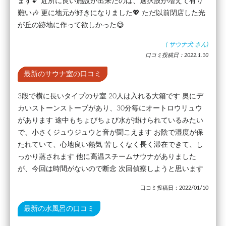
ます💕 近所に良い施設が出来たのは、選択肢が増えて有り
難い🎶 更に地元が好きになりました💖 ただ以前閉店した光
が丘の跡地に作って欲しかった😅
(
サウナ犬
さん)
口コミ投稿日：2022.1.10
最新のサウナ室の口コミ
3段で横に長いタイプのサ室 20人は入れる大箱です 奥にデ
カいストーンストーブがあり、30分毎にオートロウリュウ
があります 途中もちょびちょび水が掛けられているみたい
で、小さくジュウジュウと音が聞こえます お陰で湿度が保
たれていて、心地良い熱気 苦しくなく長く滞在できて、し
っかり蒸されます 他に高温スチームサウナがありました
が、今回は時間がないので断念 次回偵察しようと思います
口コミ投稿日：2022/01/10
最新の水風呂の口コミ