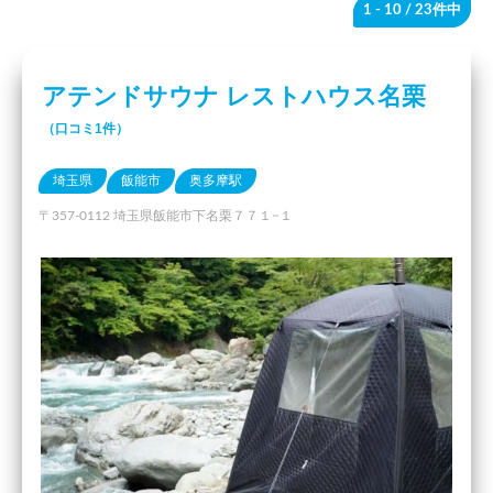
1 - 10
/ 23件中
アテンドサウナ レストハウス名栗
（口コミ1件）
埼玉県
飯能市
奥多摩駅
〒357-0112 埼玉県飯能市下名栗７７１−１