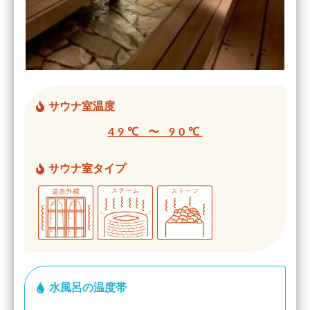
サウナ室温度
49℃ 〜 90℃
サウナ室タイプ
水風呂の温度帯