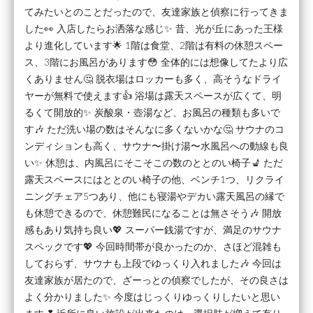
てみたいとのことだったので、友達家族と偵察に行ってきま
した👀 入店したらお洒落な感じ✨ 昔、光が丘にあった王様
より進化しています🌟 1階は食堂、2階は有料の休憩スペー
ス、3階にお風呂があります😳 全体的には想像してたより広
くありません🤔 脱衣場はロッカーも多く、高そうなドライ
ヤーが無料で使えます👍 浴場は露天スペースが広くて、明
るくて開放的✨ 炭酸泉・壺湯など、お風呂の種類も多いで
す🎶 ただ洗い場の数はそんなに多くないかな🤔 サウナのコ
ンディションも高く、サウナ〜掛け湯〜水風呂への動線も良
い✨ 休憩は、内風呂にそこそこの数のととのい椅子💺 ただ
露天スペースにはととのい椅子の他、ベンチ1つ、リクライ
ニングチェア5つあり、他にも寝湯やデカい露天風呂の縁で
も休憩できるので、休憩難民になることは無さそう🎶 開放
感もあり気持ち良い💖 スーパー銭湯ですが、満足のサウナ
スペックです💖 今回時間帯が良かったのか、さほど混雑も
しておらず、サウナも上段でゆっくり入れました🎶 今回は
友達家族が居たので、ざーっとの偵察でしたが、その良さは
よく分かりました✨ 今度はじっくりゆっくりしたいと思い