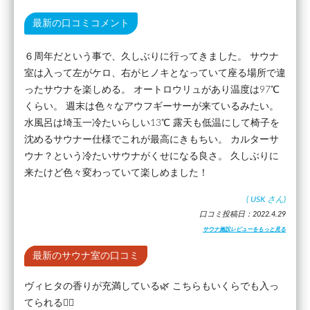
最新の口コミコメント
６周年だという事で、久しぶりに行ってきました。 サウナ
室は入って左がケロ、右がヒノキとなっていて座る場所で違
ったサウナを楽しめる。 オートロウリュがあり温度は97℃
くらい。 週末は色々なアウフギーサーが来ているみたい。
水風呂は埼玉一冷たいらしい13℃ 露天も低温にして椅子を
沈めるサウナー仕様でこれが最高にきもちい。 カルターサ
ウナ？という冷たいサウナがくせになる良さ。 久しぶりに
来たけど色々変わっていて楽しめました！
(
USK
さん)
口コミ投稿日：2022.4.29
サウナ施設レビューをもっと見る
最新のサウナ室の口コミ
ヴィヒタの香りが充満している🌿 こちらもいくらでも入っ
てられる🧖‍♂️