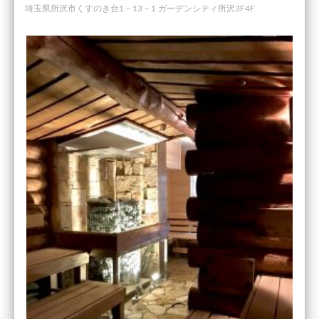
埼玉県所沢市くすのき台1－13－1 ガーデンシティ所沢3F4F