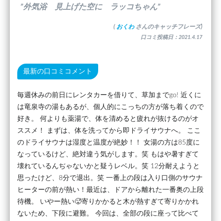
”外気浴 見上げた空に ラッコちゃん”
(
おくわ
さんのキャッチフレーズ)
口コミ投稿日：2021.4.17
最新の口コミコメント
毎週休みの前日にレンタカーを借りて、草加までgo! 近くに
は竜泉寺の湯もあるが、個人的にこっちの方が落ち着くので
好き。 何よりも薬湯で、体を清めると疲れが抜けるのがオ
ススメ！ まずは、体を洗ってから即ドライサウナへ。 ここ
のドライサウナは湿度と温度が絶妙！！ 女湯の方は85度に
なっているけど、絶対違う気がします。笑 もはや暑すぎて
壊れているんぢゃないかと疑うレベル。笑 12分耐えようと
思ったけど、8分で退出。笑 一番上の段は入り口側のサウナ
ヒーターの前が熱い！最近は、ドアから離れた一番奥の上段
待機。 いやー熱い🥵寄りかかると木が熱すぎて寄りかかれ
ないため、下段に避難。 今回は、全部の段に座って比べて