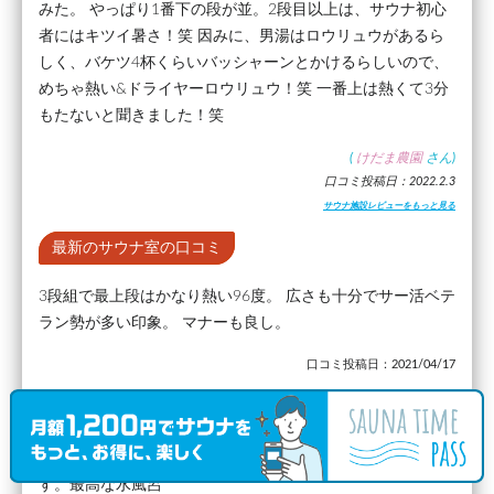
みた。 やっぱり1番下の段が並。2段目以上は、サウナ初心
者にはキツイ暑さ！笑 因みに、男湯はロウリュウがあるら
しく、バケツ4杯くらいバッシャーンとかけるらしいので、
めちゃ熱い&ドライヤーロウリュウ！笑 一番上は熱くて3分
もたないと聞きました！笑
(
けだま農園
さん)
口コミ投稿日：2022.2.3
サウナ施設レビューをもっと見る
最新のサウナ室の口コミ
3段組で最上段はかなり熱い96度。 広さも十分でサー活ベテ
ラン勢が多い印象。 マナーも良し。
口コミ投稿日：2021/04/17
最新の水風呂の口コミ
バイブラ付きの水風呂だから体感常に14〜15℃キンキンで
す。最高な水風呂