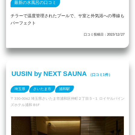
最新の水風呂の口コミ
チラーで温度管理されたプールで、サ室と外気浴への導線も
パーフェクト
口コミ投稿日：2023/12/27
UUSIN by NEXT SAUNA
（口コミ1件）
埼玉県
さいたま市
浦和駅
〒330-0062 埼玉県さいたま市浦和区仲町２丁目５−１ ロイヤルパイン
ズホテル浦和 B1F