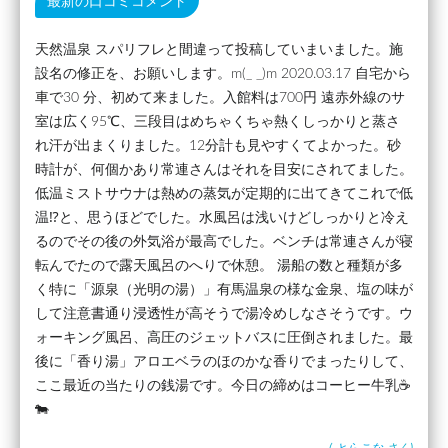
最新の口コミコメント
天然温泉 スパリフレと間違って投稿していまいました。施
設名の修正を、お願いします。m(_ _)m 2020.03.17 自宅から
車で30 分、初めて来ました。入館料は700円 遠赤外線のサ
室は広く95℃、三段目はめちゃくちゃ熱くしっかりと蒸さ
れ汗が出まくりました。12分計も見やすくてよかった。砂
時計が、何個かあり常連さんはそれを目安にされてました。
低温ミストサウナは熱めの蒸気が定期的に出てきてこれで低
温⁉︎と、思うほどでした。水風呂は浅いけどしっかりと冷え
るのでその後の外気浴が最高でした。ベンチは常連さんが寝
転んでたので露天風呂のへりで休憩。 湯船の数と種類が多
く特に「源泉（光明の湯）」有馬温泉の様な金泉、塩の味が
して注意書通り浸透性が高そうで湯冷めしなさそうです。ウ
ォーキング風呂、高圧のジェットバスに圧倒されました。最
後に「香り湯」アロエベラのほのかな香りでまったりして、
ここ最近の当たりの銭湯です。今日の締めはコーヒー牛乳☕️
🐄
(
とらこな
さん)