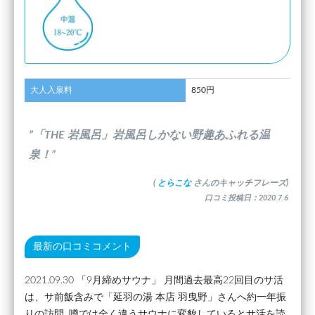
大人入泉料
850円
”「THE 岩風呂」岩風呂しかない野趣あふれる温
泉！”
(
とらこな
さんのキャッチフレーズ)
口コミ投稿日：2020.7.6
最新の口コミコメント
2021.09.30 「9月締めサウナ」 月間過去最高22回目のサ活
は、サ前飯含みで「延羽の湯 本店 羽曳野」さんへ約一年振
りの訪問｡噂では全く違うサウナに変貌しているとサ活を読