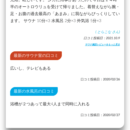
光浴。眩しいです。 夕方に用事があったので今日は１４時
半のオートロウリュを受けて帰りました。着替えながら腕・
足・お腹の過去最高の「あまみ」に我ながらびっくりしてい
ます。 サウナ 10分×3 水風呂 2分×3 外気浴 5分×3
(
とらこな
さん)
口コミ投稿日：2021.10.9
サウナ施設レビューをもっと見る
最新のサウナ室の口コミ
広いし、テレビもある
口コミ投稿日：2020/02/26
最新の水風呂の口コミ
浴槽が２つあって最大4人まで同時に入れる
口コミ投稿日：2020/02/27