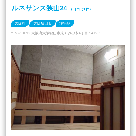
ルネサンス狭山24
（口コミ1件）
大阪府
大阪狭山市
滝谷駅
〒589-0012 大阪府大阪狭山市東くみの木4丁目 1419-1