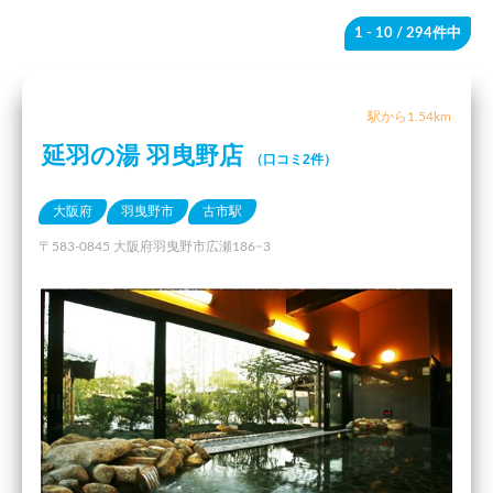
1 - 10
/ 294件中
駅から1.54km
延羽の湯 羽曳野店
（口コミ2件）
大阪府
羽曳野市
古市駅
〒583-0845 大阪府羽曳野市広瀬186−3