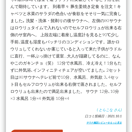
んで期待しています。 到着早々 豚生姜焼き定食 を注文！キ
ャベツと水菜のサラダの色合いが食欲をそそり一気に完食し
ました｡ 洗髪・洗体・髭剃りの後サウナへ、左側のIKIサウナ
はロウリュタイムで入れないのでセルフロウリュが出来る右
側のサ室内へ。 上段左端に着座し温度計を見ると90℃少し
手前､温度も湿度もバッチリのコンディションです。誰かロ
ウリュしてくれないか案じていると入って来た子供がラドル
に直行、一杯ぶっ掛けて退室…大人が躊躇してるのに、なん
やこのガキンチョ（笑） 12分で水風呂、冷え冷え！1分もた
ずに外気浴､インフィニティチェアが空いてました｡ 2セット
目はIKIサウナへテレビ前で10分、水風呂、外気欲 3､4セッ
ト目もセルフロウリュが出来る右側で蒸されました。セルフ
ロウリュも出来たので満足出来ました。 サウナ 12分､10分
×3 水風呂 1分×4 外気浴 10分×4
(
とらこな
さん)
口コミ投稿日：2021.10.1
サウナ施設レビューをもっと見る