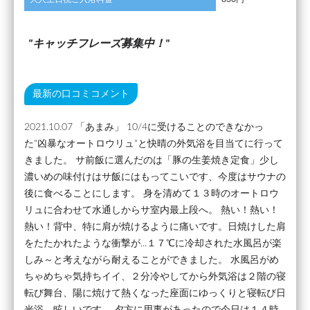
キャッチフレーズ募集中！
最新の口コミコメント
2021.10.07 「あまみ」 10/4に受けることのできなかっ
た"凶暴なオートロウリュ"と快晴の外気浴を目当てに行って
きました。 サ前飯に選んだのは「豚の生姜焼き定食」少し
濃いめの味付けはサ飯にはもってこいです、今度はサウナの
後に食べることにします。 身を清めて１３時のオートロウ
リュに合わせて水通しからサ室内最上段へ。 熱い！熱い！
熱い！背中、特に肩が焼けるように痛いです。日焼けした肩
をたたかれたような衝撃が...１７℃に冷却された水風呂が楽
しみ～と考えながら耐えることができました。 水風呂がめ
ちゃめちゃ気持ちイイ、２分冷やしてから外気浴は２階の寝
転び舞台、陽に焼けて熱くなった座面にゆっくりと寝転び日