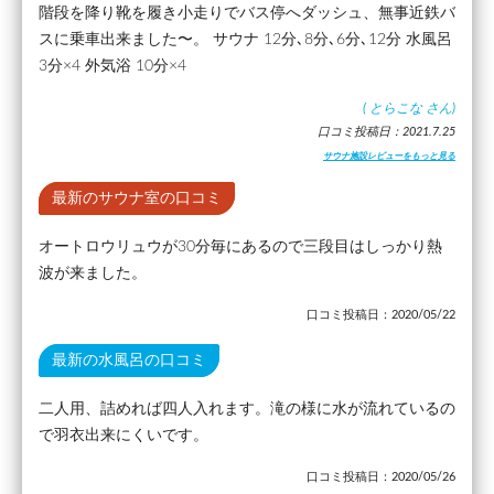
階段を降り靴を履き小走りでバス停へダッシュ、無事近鉄バ
スに乗車出来ました〜。 サウナ 12分､8分､6分､12分 水風呂
3分×4 外気浴 10分×4
(
とらこな
さん)
口コミ投稿日：2021.7.25
サウナ施設レビューをもっと見る
最新のサウナ室の口コミ
オートロウリュウが30分毎にあるので三段目はしっかり熱
波が来ました。
口コミ投稿日：2020/05/22
最新の水風呂の口コミ
二人用、詰めれば四人入れます。滝の様に水が流れているの
で羽衣出来にくいです。
口コミ投稿日：2020/05/26