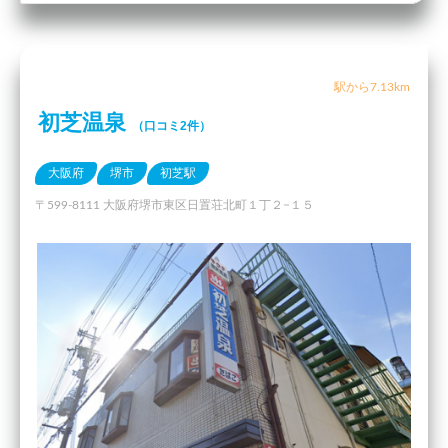
駅から7.13km
初芝温泉
（口コミ2件）
大阪府
堺市
初芝駅
〒599-8111 大阪府堺市東区日置荘北町１丁２−１５