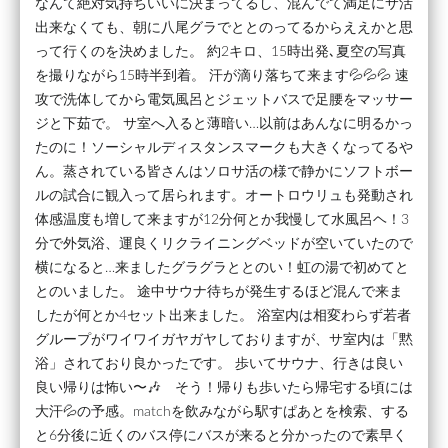
なんて絶対気持ちいいに決まってるし、混んでて満足にサ活
出来なくても、朝に八尾グラでととのってるからええかと思
って行くのを決めました。 約2キロ、15時出発､夏空の写真
を撮りながら15時半到着。 汗が滴り落ちて来ます💦💦💦 速
攻で洗体してから電気風呂とジェットバスで足腰をマッサー
ジと下茹で。 サ室へ入ると薄暗い…以前はあんなに明るかっ
たのに！ソーシャルディスタンスマークも大きくなってるや
ん。蒸されている皆さんはソロサ活の様で静かにソフトボー
ルの試合に観入って居られます。オートロウリュも発動され
体感温度も増して来ますが12分何とか我慢して水風呂ヘ！3
分で外気浴、運良くリクライニングベッドが空いていたので
横になると…来ましたグラグラととのい！虹の湯で初めてと
とのいました。 途中サウナ待ちが発生するほど混んで来ま
したが何とか4セット出来ました。 浴室内は相変わらず若者
グループがワイワイガヤガヤしておりますが、サ室内は「黙
浴」されており良かったです。 歩いてサウナ、行きは良い
良い帰りは怖い〜🎶 そう！帰りも歩いたら帰宅する頃には
大汗💦の予感。matchを飲みながら駅すぱあとを検索、する
と6分後に近くのバス停にバスが来ると分かったので素早く