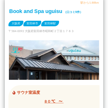
駅から1.88km
Book and Spa uguisu
（口コミ9件）
大阪府
富田林市
富田林駅
〒584-0092 大阪府富田林市昭和町２丁目１７８３
サウナ室温度
80℃ 〜