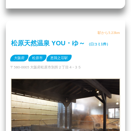
駅から5.23km
松原天然温泉 YOU・ゆ～
（口コミ1件）
大阪府
松原市
恵我之荘駅
〒580-0005 大阪府松原市別所２丁目４−３５