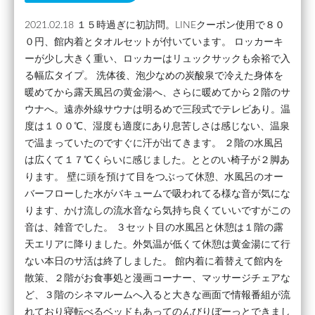
2021.02.18 １５時過ぎに初訪問。LINEクーポン使用で８０
０円、館内着とタオルセットが付いています。 ロッカーキ
ーが少し大きく重い、ロッカーはリュックサックも余裕で入
る幅広タイプ。 洗体後、泡少なめの炭酸泉で冷えた身体を
暖めてから露天風呂の黄金湯へ、さらに暖めてから２階のサ
ウナへ。遠赤外線サウナは明るめで三段式でテレビあり。温
度は１００℃、湿度も適度にあり息苦しさは感じない、温泉
で温まっていたのですぐに汗が出てきます。 ２階の水風呂
は広くて１７℃くらいに感じました。ととのい椅子が２脚あ
ります。 壁に頭を預けて目をつぶって休憩、水風呂のオー
バーフローした水がバキュームで吸われてる様な音が気にな
ります、かけ流しの流水音なら気持ち良くていいですがこの
音は、雑音でした。 ３セット目の水風呂と休憩は１階の露
天エリアに降りました。外気温が低くて休憩は黄金湯にて行
ない本日のサ活は終了しました。 館内着に着替えて館内を
散策、２階がお食事処と漫画コーナー、マッサージチェアな
ど、３階のシネマルームへ入ると大きな画面で情報番組が流
れており寝転べるベッドもあってのんびりぼーっとできまし