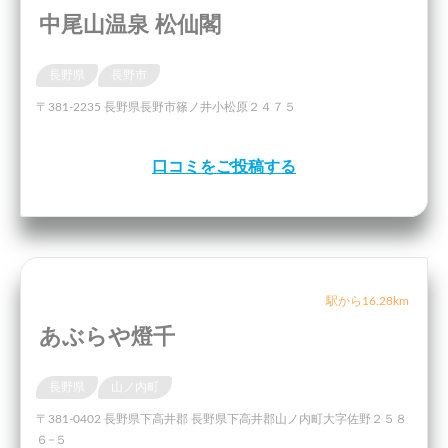
中尾山温泉 松仙閣
長野県
長野市
〒381-2235 長野県長野市篠ノ井小松原２４７５
口コミをご投稿する
駅から16.28km
あぶらや燈千
長野県
山ノ内町
〒381-0402 長野県下高井郡 長野県下高井郡山ノ内町大字佐野２５８
６−５