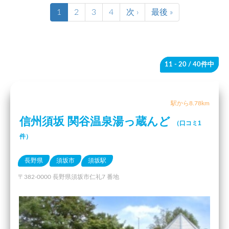
1
2
3
4
次 ›
最後 »
11 - 20
/ 40件中
駅から8.78km
信州須坂 関谷温泉湯っ蔵んど
（口コミ1
件）
長野県
須坂市
須坂駅
〒382-0000 長野県須坂市仁礼7 番地