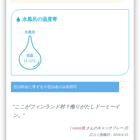
水風呂の温度帯
宿泊料金に準ずる※宿泊者のみ利用可
-
”ここがフィンランド村？侮りがたしドーミーイ
ン。”
(
sauna猫
さんのキャッチフレーズ)
口コミ投稿日：2018.8.15