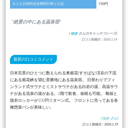
大人土日祝特定休期間日帰り入浴
750円
”絶景の中にある温泉宿”
(
ゆき
さんのキャッチフレーズ)
口コミ投稿日：2020.1.19
最新の口コミコメント
日本百景のひとつに数えられる奥裾花(すそばな)渓谷の下流
にある裾花峡を望む景勝地にある温泉宿。 日替わりでフィ
ンランド式サウナとミストサウナがある白岩の湯、高温サウ
ナがある流泉の湯がある。2階で飲食、仮眠も可能。 靴箱と
脱衣ロッカーが100円リターン式。 フロントに売ってある各
種惣菜パンが美味しい。
(
ゆき
さん)
口コミ投稿日：2020.1.19