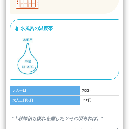
水風呂の温度帯
大人平日
700円
大人土日祝日
750円
”上杉謙信も疲れを癒した？その頃有れば。”