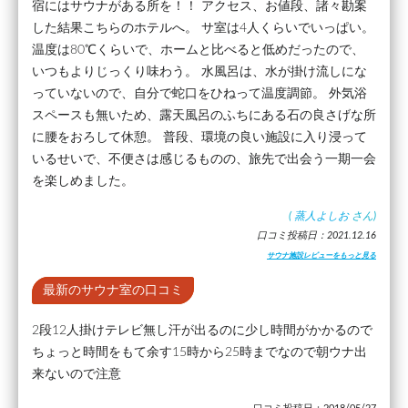
宿にはサウナがある所を！！ アクセス、お値段、諸々勘案
した結果こちらのホテルへ。 サ室は4人くらいでいっぱい。
温度は80℃くらいで、ホームと比べると低めだったので、
いつもよりじっくり味わう。 水風呂は、水が掛け流しにな
っていないので、自分で蛇口をひねって温度調節。 外気浴
スペースも無いため、露天風呂のふちにある石の良さげな所
に腰をおろして休憩。 普段、環境の良い施設に入り浸って
いるせいで、不便さは感じるものの、旅先で出会う一期一会
を楽しめました。
(
蒸人よしお
さん)
口コミ投稿日：2021.12.16
サウナ施設レビューをもっと見る
最新のサウナ室の口コミ
2段12人掛けテレビ無し汗が出るのに少し時間がかかるので
ちょっと時間をもて余す15時から25時までなので朝ウナ出
来ないので注意