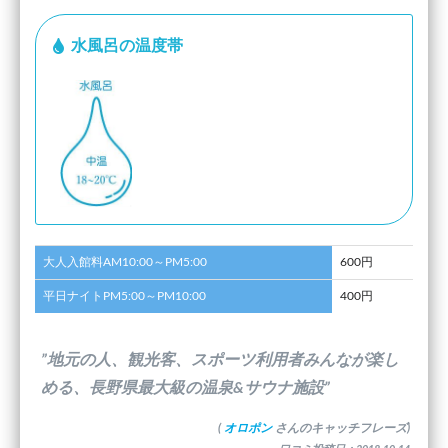
水風呂の温度帯
大人入館料AM10:00～PM5:00
600円
平日ナイトPM5:00～PM10:00
400円
”地元の人、観光客、スポーツ利用者みんなが楽し
める、長野県最大級の温泉&サウナ施設”
(
オロポン
さんのキャッチフレーズ)