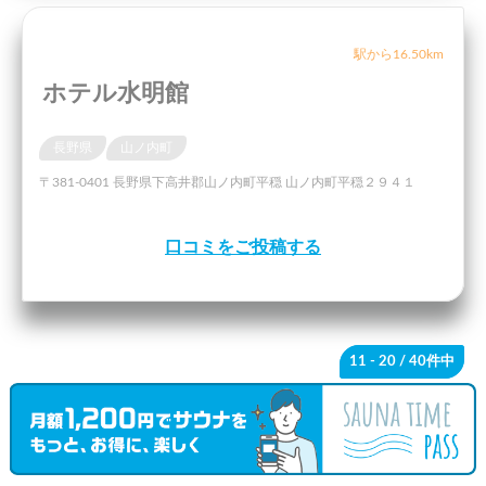
駅から16.50km
ホテル水明館
長野県
山ノ内町
〒381-0401 長野県下高井郡山ノ内町平穏 山ノ内町平穏２９４１
口コミをご投稿する
11 - 20
/ 40件中
« 最初
‹ 前
1
2
3
4
次 ›
最後 »