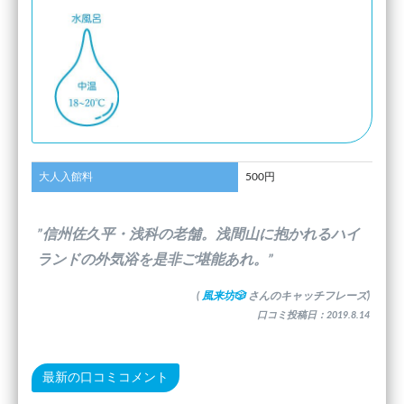
大人入館料
500円
”信州佐久平・浅科の老舗。浅間山に抱かれるハイ
ランドの外気浴を是非ご堪能あれ。”
(
風来坊🎲
さんのキャッチフレーズ)
口コミ投稿日：2019.8.14
最新の口コミコメント