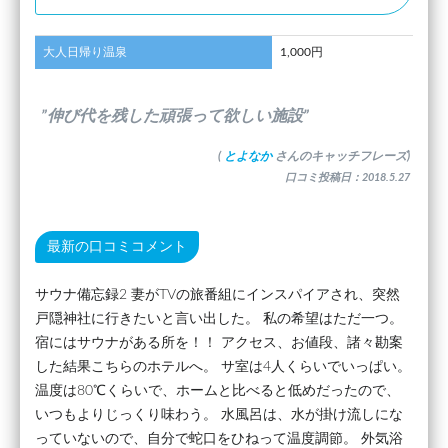
大人日帰り温泉
1,000円
”伸び代を残した頑張って欲しい施設”
(
とよなか
さんのキャッチフレーズ)
口コミ投稿日：2018.5.27
最新の口コミコメント
サウナ備忘録2 妻がTVの旅番組にインスパイアされ、突然
戸隠神社に行きたいと言い出した。 私の希望はただ一つ。
宿にはサウナがある所を！！ アクセス、お値段、諸々勘案
した結果こちらのホテルへ。 サ室は4人くらいでいっぱい。
温度は80℃くらいで、ホームと比べると低めだったので、
いつもよりじっくり味わう。 水風呂は、水が掛け流しにな
っていないので、自分で蛇口をひねって温度調節。 外気浴