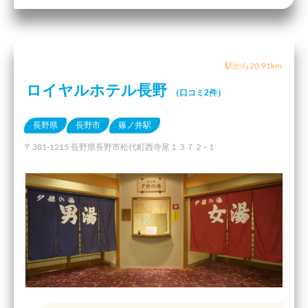
駅から20.91km
ロイヤルホテル長野
（口コミ2件）
長野県
長野市
篠ノ井駅
〒381-1215 長野県長野市松代町西寺尾１３７２−１