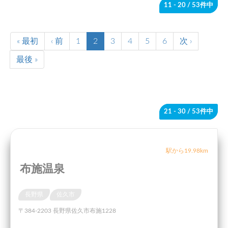
11 - 20
/ 53件中
« 最初
‹ 前
1
2
3
4
5
6
次 ›
最後 »
21 - 30
/ 53件中
駅から19.98km
布施温泉
長野県
佐久市
〒384-2203 長野県佐久市布施1228