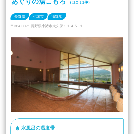
あぐりの湯こもろ
（口コミ1件）
長野県
小諸市
滋野駅
〒384-0071 長野県小諸市大久保１１４５−１
水風呂の温度帯