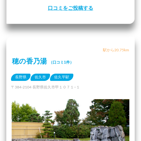
口コミをご投稿する
駅から20.75km
穂の香乃湯
（口コミ1件）
長野県
佐久市
佐久平駅
〒384-2104 長野県佐久市甲１０７１−１