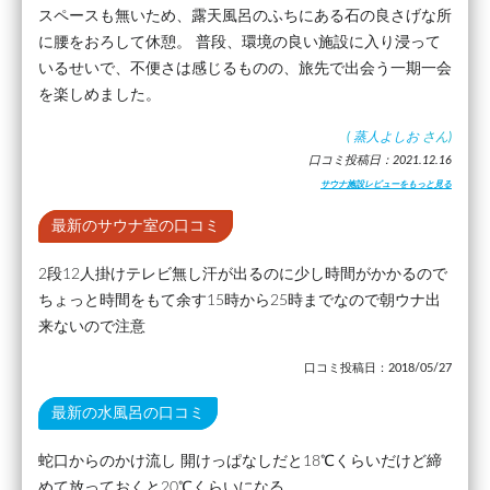
スペースも無いため、露天風呂のふちにある石の良さげな所
に腰をおろして休憩。 普段、環境の良い施設に入り浸って
いるせいで、不便さは感じるものの、旅先で出会う一期一会
を楽しめました。
(
蒸人よしお
さん)
口コミ投稿日：2021.12.16
サウナ施設レビューをもっと見る
最新のサウナ室の口コミ
2段12人掛けテレビ無し汗が出るのに少し時間がかかるので
ちょっと時間をもて余す15時から25時までなので朝ウナ出
来ないので注意
口コミ投稿日：2018/05/27
最新の水風呂の口コミ
蛇口からのかけ流し 開けっぱなしだと18℃くらいだけど締
めて放っておくと20℃くらいになる