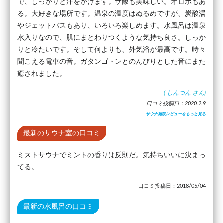
で、しっかりと汗をかけます。サ飯も美味しい。オロポもあ
る。大好きな場所です。温泉の温度はぬるめですが、炭酸湯
やジェットバスもあり、いろいろ楽しめます。水風呂は温泉
水入りなので、肌にまとわりつくような気持ち良さ。しっか
りと冷たいです。そして何よりも、外気浴が最高です。時々
聞こえる電車の音。ガタンゴトンとのんびりとした音にまた
癒されました。
(
しんつん
さん)
口コミ投稿日：2020.2.9
サウナ施設レビューをもっと見る
最新のサウナ室の口コミ
ミストサウナでミントの香りは反則だ。気持ちいいに決まっ
てる。
口コミ投稿日：2018/05/04
最新の水風呂の口コミ