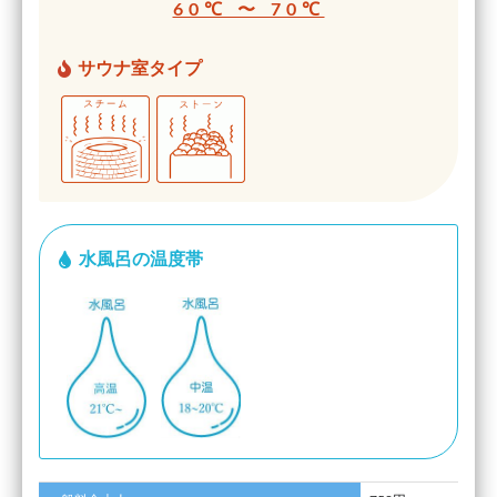
60℃ 〜 70℃
サウナ室タイプ
水風呂の温度帯