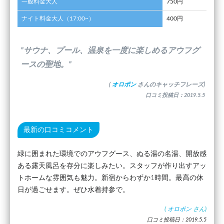
一般料金大人
750円
ナイト料金大人（17:00~）
400円
”サウナ、プール、温泉を一度に楽しめるアウフグ
ースの聖地。”
(
オロポン
さんのキャッチフレーズ)
口コミ投稿日：2019.5.5
最新の口コミコメント
緑に囲まれた環境でのアウフグース、ぬる湯の名湯、開放感
ある露天風呂を存分に楽しみたい。スタッフが作り出すアッ
トホームな雰囲気も魅力。新宿からわずか1時間。最高の休
日が過ごせます。ぜひ水着持参で。
(
オロポン
さん)
口コミ投稿日：2019.5.5