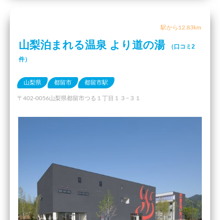
駅から12.83km
山梨泊まれる温泉 より道の湯
（口コミ2
件）
山梨県
都留市
都留市駅
〒402-0056山梨県都留市つる１丁目１３−３１