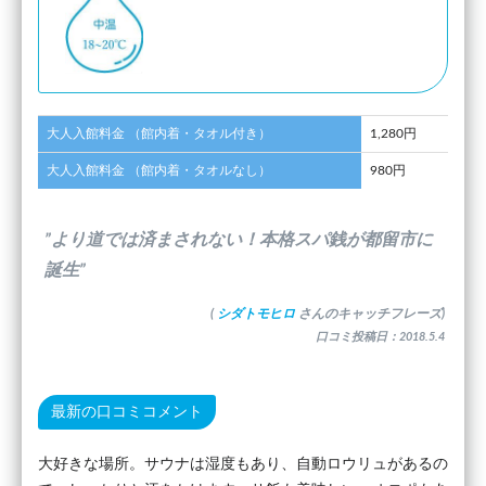
大人入館料金 （館内着・タオル付き）
1,280円
大人入館料金 （館内着・タオルなし）
980円
”より道では済まされない！本格スパ銭が都留市に
誕生”
(
シダトモヒロ
さんのキャッチフレーズ)
口コミ投稿日：2018.5.4
最新の口コミコメント
大好きな場所。サウナは湿度もあり、自動ロウリュがあるの