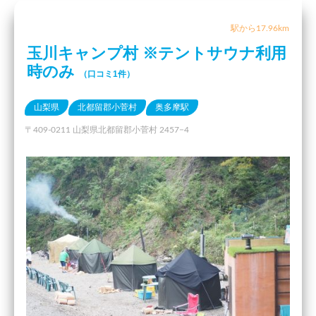
駅から17.96km
玉川キャンプ村 ※テントサウナ利用
時のみ
（口コミ1件）
山梨県
北都留郡小菅村
奥多摩駅
〒409-0211 山梨県北都留郡小菅村 2457−4