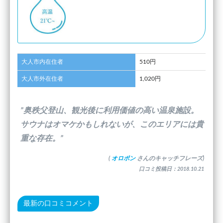
大人市内在住者
510円
大人市外在住者
1,020円
”奥秩父登山、観光後に利用価値の高い温泉施設。
サウナはオマケかもしれないが、このエリアには貴
重な存在。”
(
オロポン
さんのキャッチフレーズ)
口コミ投稿日：2018.10.21
最新の口コミコメント