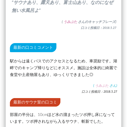
”サウナあり、露天あり、富士山あり、なのになぜ
無い水風呂よ”
(
うみぶた
さんのキャッチフレーズ)
口コミ投稿日：2018.5.27
最新の口コミコメント
駅からは遠くバスでのアクセスとなるため、車奨励です。湖
畔でのキャンプ帰りなどにオススメ。施設は全体的に綺麗で
食堂や土産物屋もあり、ゆっくりできました◎
(
うみぶた
さん)
口コミ投稿日：2018.5.27
最新のサウナ室の口コミ
部屋の半分は、10cmほど水の溜まったツボ押し床になって
います。ツボ押されながら入るサウナ、斬新でした。