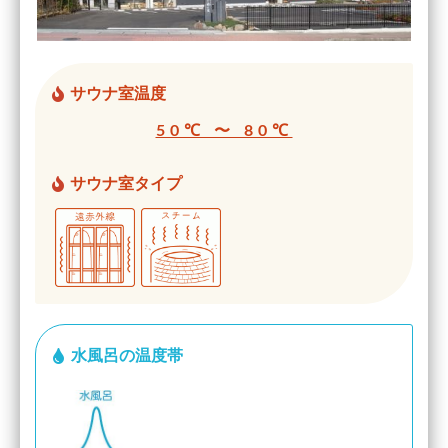
サウナ室温度
50℃ 〜 80℃
サウナ室タイプ
水風呂の温度帯