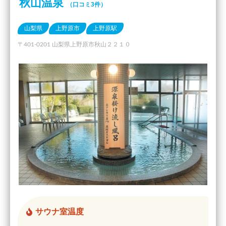
秋山温泉
（口コミ3件）
山梨県
上野原市
上野原駅
〒401-0201 山梨県上野原市秋山２２１０
サウナ室温度