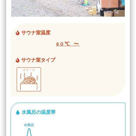
サウナ室温度
60℃ 〜
サウナ室タイプ
水風呂の温度帯