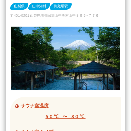
山梨県
山中湖村
御殿場駅
〒401-0501 山梨県南都留郡山中湖村山中８６５−７７６
サウナ室温度
50℃ 〜 80℃