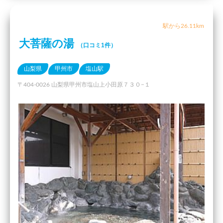
駅から26.11km
大菩薩の湯
（口コミ1件）
山梨県
甲州市
塩山駅
〒404-0026 山梨県甲州市塩山上小田原７３０−１