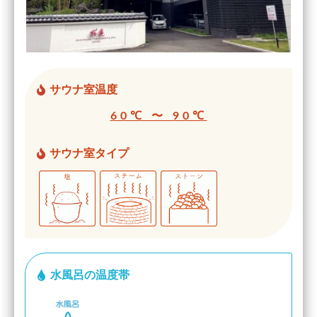
サウナ室温度
60℃ 〜 90℃
サウナ室タイプ
水風呂の温度帯