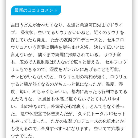
最新の口コミコメント
吉田うどんが食べたくなり、友達と急遽河口湖までドライ
ブ。 昼食後、空いてるサウナがいいねと、近くのサウナを
探していたら発見。 たかの友梨プロデュースと、セルフロ
ウリュという言葉に期待を膨らませ入浴。 決して広いとは
言えないが、 隅々まで綺麗に掃除されている。 サウナ室
も、広めで人数制限は8人なので広々と使える。 セルフロウ
リュもできるので、湿度をガンガンにあげることも可能。
テレビがいらないのと、ロウリュ用の柄杓が短く、ロウリュ
すると腕が熱くなるのがちょっと気になったが、温度、湿
度、匂い、めちゃくちゃいい。都内にあったら行列できてる
んだろうな。 水風呂も体感15度ぐらいでとても入りやす
い。 山の中なので、外気浴が心地良く、とんでもなく整っ
た。 途中休憩室で休憩挟んだが、 久々にトータル10セット
もやってしまった。 たかの友梨プロデュースの化粧水とか
も使えるので、全身すべすべになります。 空いてて穴場サ
ウナでした。