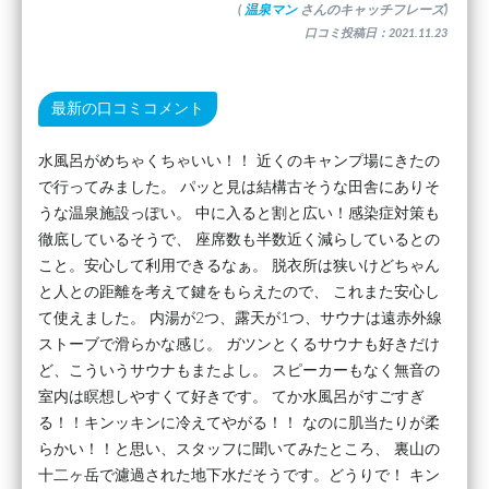
(
温泉マン
さんのキャッチフレーズ)
口コミ投稿日：2021.11.23
最新の口コミコメント
水風呂がめちゃくちゃいい！！ 近くのキャンプ場にきたの
で行ってみました。 パッと見は結構古そうな田舎にありそ
うな温泉施設っぽい。 中に入ると割と広い！感染症対策も
徹底しているそうで、 座席数も半数近く減らしているとの
こと。安心して利用できるなぁ。 脱衣所は狭いけどちゃん
と人との距離を考えて鍵をもらえたので、 これまた安心し
て使えました。 内湯が2つ、露天が1つ、サウナは遠赤外線
ストーブで滑らかな感じ。 ガツンとくるサウナも好きだけ
ど、こういうサウナもまたよし。 スピーカーもなく無音の
室内は瞑想しやすくて好きです。 てか水風呂がすごすぎ
る！！キンッキンに冷えてやがる！！ なのに肌当たりが柔
らかい！！と思い、スタッフに聞いてみたところ、 裏山の
十二ヶ岳で濾過された地下水だそうです。どうりで！ キン