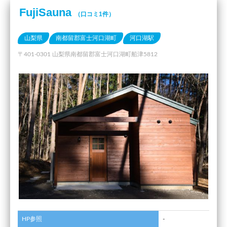
FujiSauna
（口コミ1件）
山梨県
南都留郡富士河口湖町
河口湖駅
〒401-0301 山梨県南都留郡富士河口湖町船津5812
HP参照
-