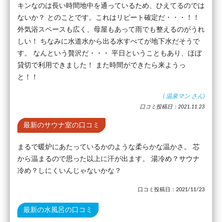
キンなのは長い時間地中を通っているため、ひえてるのでは
ないか？ とのことです。これはリピート確定だ・・・！！
外気浴スペースも広く、母屋もあって雨でも整えるのがうれ
しい！ ちなみに水道水から出る水すべてが地下水だそうで
す。 なんという贅沢だ・・・ 平日ということもあり、ほぼ
貸切で利用できました！ また時間ができたら来ようっ
と！！
(
温泉マン
さん)
口コミ投稿日：2021.11.23
最新のサウナ室の口コミ
まるで暖炉にあたっているかのような柔らかな温かさ。 芯
から温まるので思った以上に汗が出ます。 湯冷め？サウナ
冷め？しにくいんじゃないかな？
口コミ投稿日：2021/11/23
最新の水風呂の口コミ