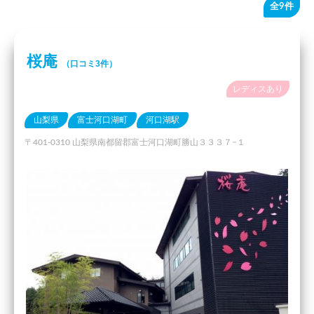
全9件
桜庵
（口コミ3件）
レディスあり
山梨県
富士河口湖町
河口湖駅
〒401-0310 山梨県南都留郡富士河口湖町勝山３３３７−１